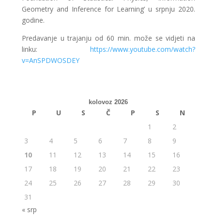
Geometry and Inference for Learning’ u srpnju 2020.
godine.
Predavanje u trajanju od 60 min. može se vidjeti na
linku:
https://www.youtube.com/watch?
v=AnSPDWOSDEY
kolovoz 2026
P
U
S
Č
P
S
N
1
2
3
4
5
6
7
8
9
10
11
12
13
14
15
16
17
18
19
20
21
22
23
24
25
26
27
28
29
30
31
« srp