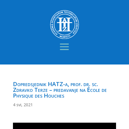
Dopredsjednik HATZ-a, prof. dr. sc.
Zdravko Terze – predavanje na Ėcole de
Physique des Houches
4 svi, 2021