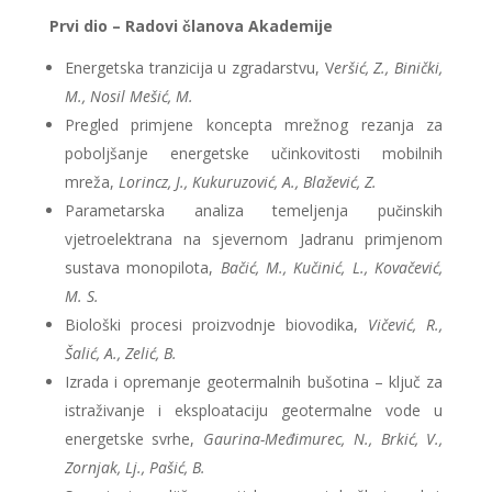
Prvi dio – Radovi članova Akademije
Energetska tranzicija u zgradarstvu, V
eršić, Z., Binički,
M., Nosil Mešić, M.
Pregled primjene koncepta mrežnog rezanja za
poboljšanje energetske učinkovitosti mobilnih
mreža,
Lorincz, J., Kukuruzović, A., Blažević, Z.
Parametarska analiza temeljenja pučinskih
vjetroelektrana na sjevernom Jadranu primjenom
sustava monopilota,
Bačić, M., Kučinić, L., Kovačević,
M. S.
Biološki procesi proizvodnje biovodika,
Vičević, R.,
Šalić, A., Zelić, B.
Izrada i opremanje geotermalnih bušotina – ključ za
istraživanje i eksploataciju geotermalne vode u
energetske svrhe,
Gaurina-Međimurec, N., Brkić, V.,
Zornjak, Lj., Pašić, B.