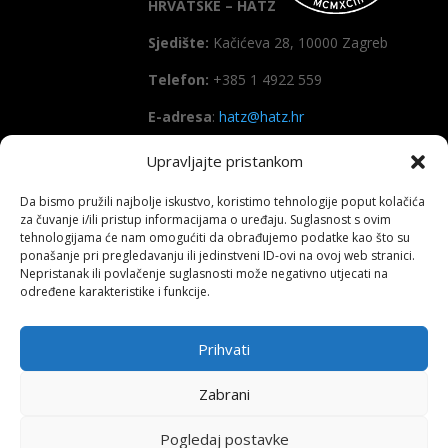
HRVATSKE – HATZ
Sjedište:
Kačićeva 28, 10000 Zagreb
Telefon:
+385 1 4922 559
E-adresa
:
hatz@hatz.hr
Upravljajte pristankom
OIB:
89465386965
Da bismo pružili najbolje iskustvo, koristimo tehnologije poput kolačića
IBAN
HR7923600001101573628
za čuvanje i/ili pristup informacijama o uređaju. Suglasnost s ovim
(Zagrebačka banka d.d)
tehnologijama će nam omogućiti da obrađujemo podatke kao što su
ponašanje pri pregledavanju ili jedinstveni ID-ovi na ovoj web stranici.
SWIFT
: ZABAHR2X
Nepristanak ili povlačenje suglasnosti može negativno utjecati na
određene karakteristike i funkcije.
Prihvati
Copyright All right reserved HATZ – 2026
Zabrani
Pogledaj postavke