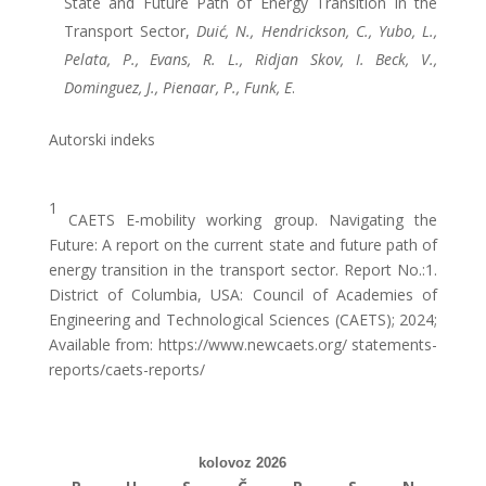
State and Future Path of Energy Transition in the
Transport Sector,
Duić, N., Hendrickson, C., Yubo, L.,
Pelata, P., Evans, R. L., Ridjan Skov, I. Beck, V.,
Dominguez, J., Pienaar, P., Funk, E
.
Autorski indeks
1
CAETS E-mobility working group. Navigating the
Future: A report on the current state and future path of
energy transition in the transport sector. Report No.:1.
District of Columbia, USA: Council of Academies of
Engineering and Technological Sciences (CAETS); 2024;
Available from: https://www.newcaets.org/ statements-
reports/caets-reports/
kolovoz 2026