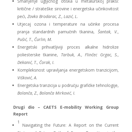
Smanjenje ugljičnog otiska u metalurškoj praksi:
kritične / strateške sirovine i energetska učinkovitost
peći,
Zovko Brodarac, Z., Lazić, L.
Utjecaj ozona i temperature na učinke procesa
pranja standardnih pamučnih tkanina,
Šantak, V.,
Pušić, T., Čurlin, M.
Energetski prihvatljiviji proces alkalne hidrolize
poliesterske tkanine,
Tarbuk, A., Flinčec Grgac, S.,
Dekanić, T., Čorak, I.
Kompleksnost upravljanja energetskom tranzicijom,
Višković, A.
Energetska tranzicija u području grafičke tehnologije,
Bolanča, Z., Bolanča Mirković, I.
Drugi dio – CAETS E-mobility Working Group
Report
1
Navigating the Future: A Report on the Current