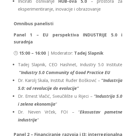
Inicirati osnivanje
HUB-ova 5.0
– prostora za
eksperimentiranje, inovacije i obrazovanje
Omnibus panelisti
Panel 1 – EU perspektiva INDUSTRIJE 5.0 i
suradnja
🕒
15:00 – 16:00
| Moderator:
Tadej Slapnik
Tadej Slapnik, CEO Hashnet, Industry 5.0 Institute
“
Industry 5.0 Community of Good Practice EU
Dr. Karolj Skala, Institut Ruđer Bošković –
“
Industrija
5.0: od revolucije do evolucije”
Dr. Ernest Vlačić, Sveučilište u Rijeci –
“Industrija 5.0
i zelena ekonomija
“
Dr. Neven Vrček, FOI – “
Ekosustav pametne
industrije
“
Panel 2 – Financiranje razvoja i I3: interregionalna