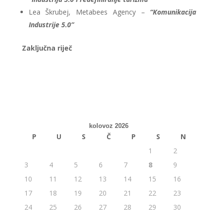
Lea Škrubej, Metabees Agency –
“Komunikacija
Industrije 5.0”
Zaključna riječ
kolovoz 2026
P
U
S
Č
P
S
N
1
2
3
4
5
6
7
8
9
10
11
12
13
14
15
16
17
18
19
20
21
22
23
24
25
26
27
28
29
30