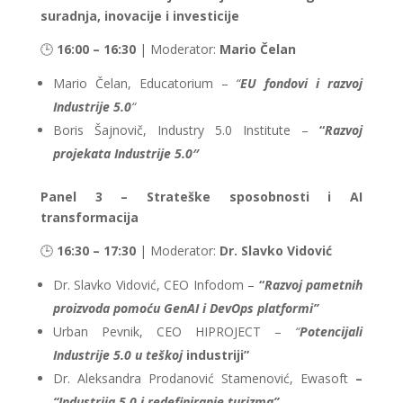
suradnja, inovacije i investicije
🕒
16:00 – 16:30
| Moderator:
Mario Čelan
Mario Čelan, Educatorium –
“
EU fondovi i razvoj
Industrije 5.0
“
Boris Šajnovič, Industry 5.0 Institute –
“
Razvoj
projekata Industrije 5.0″
Panel 3 – Strateške sposobnosti i AI
transformacija
🕒
16:30 – 17:30
| Moderator:
Dr. Slavko Vidović
Dr. Slavko Vidović, CEO Infodom –
“
Razvoj pametnih
proizvoda pomoću GenAI i DevOps platformi”
Urban Pevnik, CEO HIPROJECT –
“
Potencijali
Industrije 5.0 u teškoj
industriji”
Dr. Aleksandra Prodanović Stamenović, Ewasoft
–
“Industrija 5.0 i redefiniranje turizma”