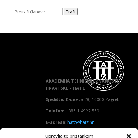
Traži
AKADEMIJA TEHNIČKIH ZNANOSTI
HRVATSKE – HATZ
Sjedište:
Kačićeva 28, 10000 Zagreb
Telefon:
+385 1 4922 559
E-adresa
:
hatz@hatz.hr
Upravljajte pristankom