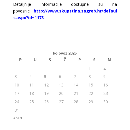
Detaljnije informacije dostupne su na
poveznici:
http://www.skupstina.zagreb.hr/defaul
t.aspx?id=1173
kolovoz 2026
P
U
S
Č
P
S
N
1
2
3
4
5
6
7
8
9
10
11
12
13
14
15
16
17
18
19
20
21
22
23
24
25
26
27
28
29
30
31
« srp