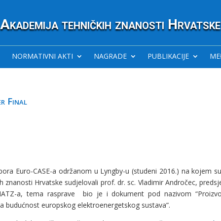
Akademija tehničkih znanosti Hrvatske
NORMATIVNI AKTI
NAGRADE
PUBLIKACIJE
ME
r Final
bora Euro-CASE-a održanom u Lyngby-u (studeni 2016.) na kojem s
 znanosti Hrvatske sudjelovali prof. dr. sc. Vladimir Andročec, predsj
k HATZ-a, tema rasprave bio je i dokument pod nazivom “Proizv
i za budućnost europskog elektroenergetskog sustava”.