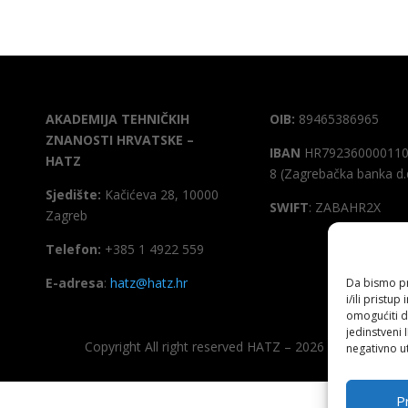
AKADEMIJA TEHNIČKIH
OIB:
89465386965
ZNANOSTI HRVATSKE –
IBAN
HR792360000110
HATZ
8 (Zagrebačka banka d.
Sjedište:
Kačićeva 28, 10000
SWIFT
: ZABAHR2X
Zagreb
Telefon:
+385 1 4922 559
E-adresa
:
hatz@hatz.hr
Da bismo pru
i/ili prist
omogućiti d
jedinstveni 
Copyright All right reserved HATZ – 2026
negativno ut
Pr