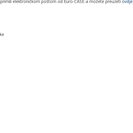
 primili elektroničkom poštom od Euro-CASE-a možete preuzeti
ovdje
ske