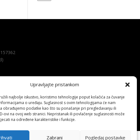
157362
d)
Upravljajte pristankom
žili najbolje iskustvo, koristimo tehnologije poput kolačića za čuvanje
up informacijama o uređaju. Suglasnost s ovim tehnologijama će nam
a obrađujemo podatke kao što su ponašanje pri pregledavanju ili
ID-ovi na ovoj web stranici. Nepristanak ili povlačenje suglasnosti može
jecati na određene karakteristike i funkcije.
ihvati
Zabrani
Pogledaj postavke