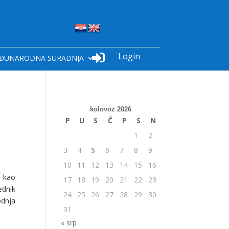
Login

ĐUNARODNA SURADNJA
kolovoz 2026
P
U
S
Č
P
S
N
1
2
3
4
5
6
7
8
9
10
11
12
13
14
15
16
u kao
17
18
19
20
21
22
23
ednik
24
25
26
27
28
29
30
odnja
31
« srp