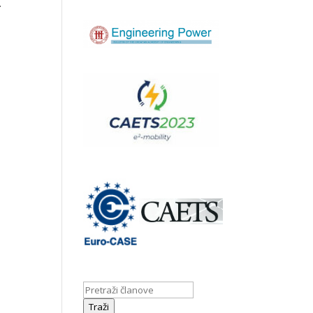
.
Traži