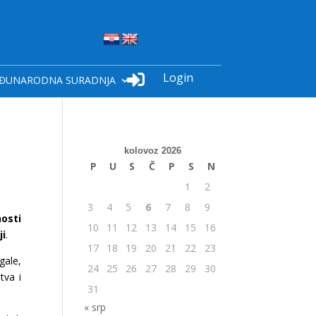
Login

ĐUNARODNA SURADNJA
kolovoz 2026
P
U
S
Č
P
S
N
1
2
3
4
5
6
7
8
9
osti
10
11
12
13
14
15
16
ji
.
17
18
19
20
21
22
23
gale,
24
25
26
27
28
29
30
tva i
31
« srp