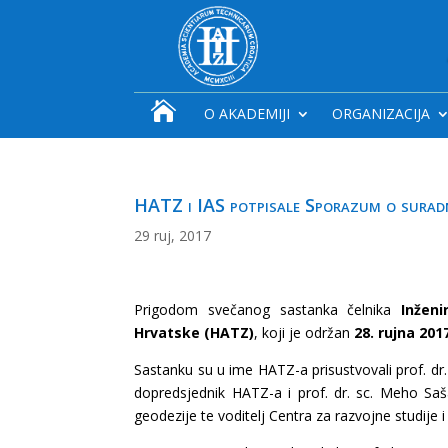

O AKADEMIJI
ORGANIZACIJA
HATZ i IAS potpisale Sporazum o suradn
29 ruj, 2017
Prigodom svečanog sastanka čelnika
Inženi
Hrvatske (HATZ)
, koji je održan
28. rujna 201
Sastanku su u ime HATZ-a prisustvovali prof. dr.
dopredsjednik HATZ-a i prof. dr. sc. Meho Saš
geodezije te voditelj Centra za razvojne studije 