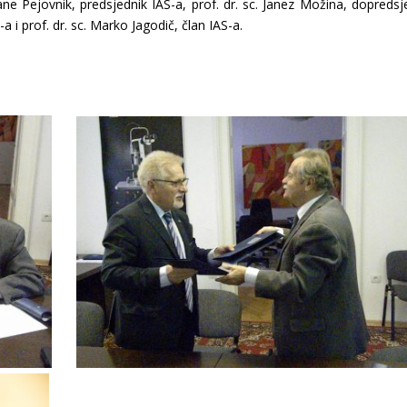
tane Pejovnik, predsjednik IAS-a, prof. dr. sc. Janez Možina, dopredsj
S-a i prof. dr. sc. Marko Jagodič, član IAS-a.