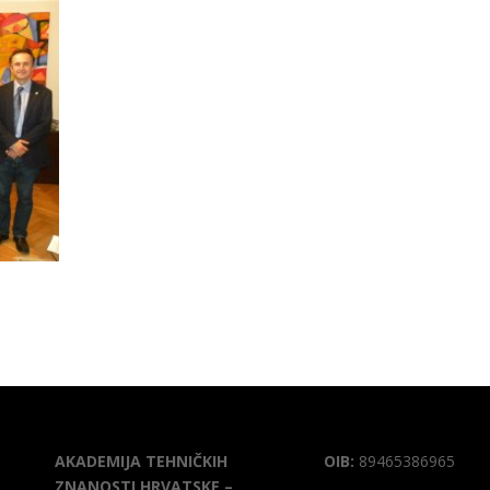
AKADEMIJA TEHNIČKIH
OIB:
89465386965
ZNANOSTI HRVATSKE –