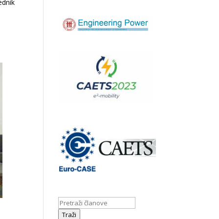
ednik
Traži