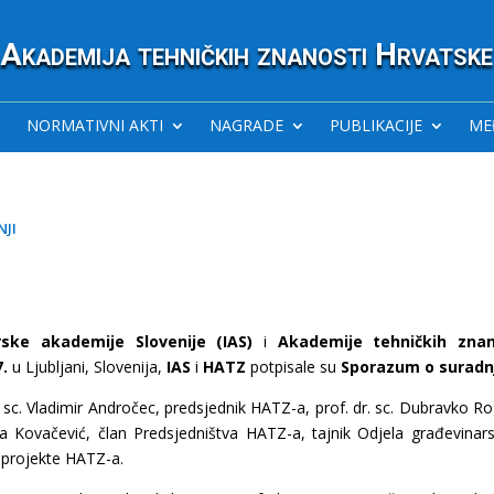
Akademija tehničkih znanosti Hrvatske
NORMATIVNI AKTI
NAGRADE
PUBLIKACIJE
ME
ji
rske akademije Slovenije (IAS)
i
Akademije tehničkih znan
7.
u Ljubljani, Slovenija,
IAS
i
HATZ
potpisale su
Sporazum o suradn
 sc. Vladimir Andročec, predsjednik HATZ-a, prof. dr. sc. Dubravko Ro
a Kovačević, član Predsjedništva HATZ-a, tajnik Odjela građevinars
i projekte HATZ-a.