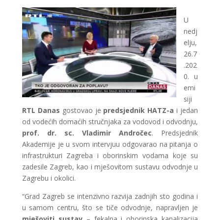
U
nedj
elju,
26.7
.202
0. u
emi
siji
RTL Danas
gostovao je
predsjednik HATZ-a
i jedan
od vodećih domaćih stručnjaka za vodovod i odvodnju,
prof. dr. sc. Vladimir Andročec
. Predsjednik
Akademije je u svom intervjuu odgovarao na pitanja o
infrastrukturi Zagreba i oborinskim vodama koje su
zadesile Zagreb, kao i mješovitom sustavu odvodnje u
Zagrebu i okolici.
“Grad Zagreb se intenzivno razvija zadnjih sto godina i
u samom centru, što se tiče odvodnje, napravljen je
mješoviti sustav
– fekalna i oborinska kanalizacija