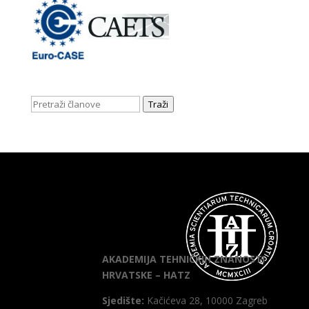
Traži
AKADEMIJA TEHNIČKIH ZNANOSTI
HRVATSKE – HATZ
Sjedište:
Kačićeva 28, 10000 Zagreb