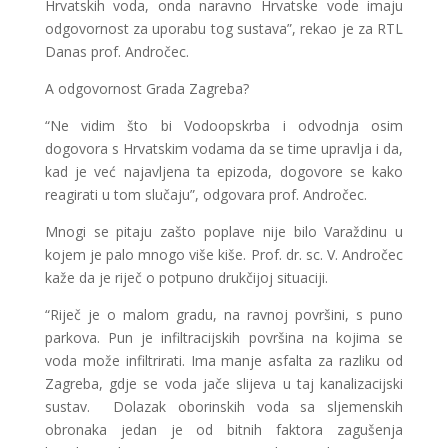
Hrvatskih voda, onda naravno Hrvatske vode imaju
odgovornost za uporabu tog sustava”, rekao je za RTL
Danas prof. Andročec.
A odgovornost Grada Zagreba?
“Ne vidim što bi Vodoopskrba i odvodnja osim
dogovora s Hrvatskim vodama da se time upravlja i da,
kad je već najavljena ta epizoda, dogovore se kako
reagirati u tom slučaju”, odgovara prof. Andročec.
Mnogi se pitaju zašto poplave nije bilo Varaždinu u
kojem je palo mnogo više kiše. Prof. dr. sc. V. Andročec
kaže da je riječ o potpuno drukčijoj situaciji.
“Riječ je o malom gradu, na ravnoj površini, s puno
parkova. Pun je infiltracijskih površina na kojima se
voda može infiltrirati. Ima manje asfalta za razliku od
Zagreba, gdje se voda jače slijeva u taj kanalizacijski
sustav. Dolazak oborinskih voda sa sljemenskih
obronaka jedan je od bitnih faktora zagušenja