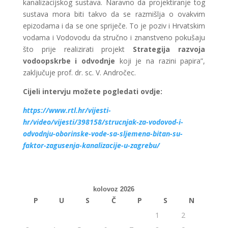
kanalizacijskog sustava. Naravno da projektiranje tog
sustava mora biti takvo da se razmišlja o ovakvim
epizodama i da se one spriječe. To je poziv i Hrvatskim
vodama i Vodovodu da stručno i znanstveno pokušaju
što prije realizirati projekt
Strategija razvoja
vodoopskrbe i odvodnje
koji je na razini papira”,
zaključuje prof. dr. sc. V. Andročec.
Cijeli intervju možete pogledati ovdje:
https://www.rtl.hr/vijesti-
hr/video/vijesti/398158/strucnjak-za-vodovod-i-
odvodnju-oborinske-vode-sa-sljemena-bitan-su-
faktor-zagusenja-kanalizacije-u-zagrebu/
kolovoz 2026
P
U
S
Č
P
S
N
1
2