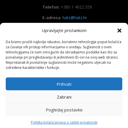
Telefon:
+385 1 4922 559
E-adresa
:
hatz@hatz.hr
Upravljajte pristankom
OIB:
89465386965
Da bismo pružili najbolje iskustvo, koristimo tehnologije poput kolačića
IBAN
HR7923600001101573628
za čuvanje i/ili pristup informacijama o uređaju. Suglasnost s ovim
(Zagrebačka banka d.d)
tehnologijama će nam omogućiti da obrađujemo podatke kao što su
ponašanje pri pregledavanju ili jedinstveni ID-ovi na ovoj web stranici.
SWIFT
: ZABAHR2X
Nepristanak ili povlačenje suglasnosti može negativno utjecati na
određene karakteristike i funkcije.
Prihvati
Copyright All right reserved HATZ – 2026
Zabrani
Pogledaj postavke
Politika kolačića
Izjava o zaštiti privatnosti