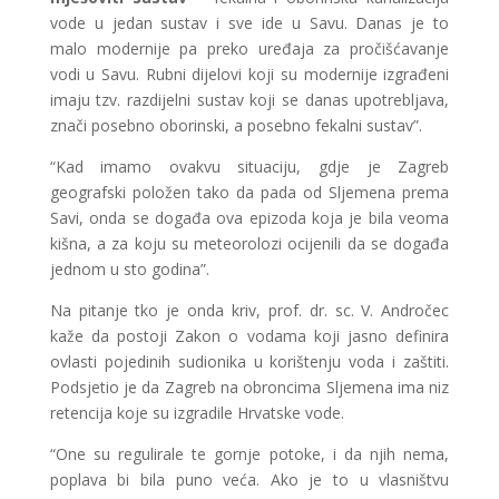
vode u jedan sustav i sve ide u Savu. Danas je to
malo modernije pa preko uređaja za pročišćavanje
vodi u Savu. Rubni dijelovi koji su modernije izgrađeni
imaju tzv. razdijelni sustav koji se danas upotrebljava,
znači posebno oborinski, a posebno fekalni sustav”.
“Kad imamo ovakvu situaciju, gdje je Zagreb
geografski položen tako da pada od Sljemena prema
Savi, onda se događa ova epizoda koja je bila veoma
kišna, a za koju su meteorolozi ocijenili da se događa
jednom u sto godina”.
Na pitanje tko je onda kriv, prof. dr. sc. V. Andročec
kaže da postoji Zakon o vodama koji jasno definira
ovlasti pojedinih sudionika u korištenju voda i zaštiti.
Podsjetio je da Zagreb na obroncima Sljemena ima niz
retencija koje su izgradile Hrvatske vode.
“One su regulirale te gornje potoke, i da njih nema,
poplava bi bila puno veća. Ako je to u vlasništvu