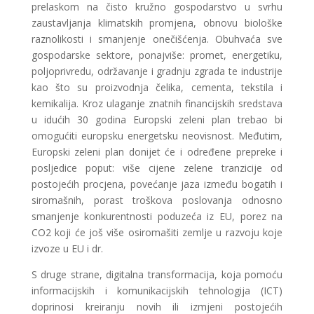
prelaskom na čisto kružno gospodarstvo u svrhu
zaustavljanja klimatskih promjena, obnovu biološke
raznolikosti i smanjenje onečišćenja. Obuhvaća sve
gospodarske sektore, ponajviše: promet, energetiku,
poljoprivredu, održavanje i gradnju zgrada te industrije
kao što su proizvodnja čelika, cementa, tekstila i
kemikalija. Kroz ulaganje znatnih financijskih sredstava
u idućih 30 godina Europski zeleni plan trebao bi
omogućiti europsku energetsku neovisnost. Međutim,
Europski zeleni plan donijet će i određene prepreke i
posljedice poput: više cijene zelene tranzicije od
postojećih procjena, povećanje jaza između bogatih i
siromašnih, porast troškova poslovanja odnosno
smanjenje konkurentnosti poduzeća iz EU, porez na
CO2 koji će još više osiromašiti zemlje u razvoju koje
izvoze u EU i dr.
S druge strane, digitalna transformacija, koja pomoću
informacijskih i komunikacijskih tehnologija (ICT)
doprinosi kreiranju novih ili izmjeni postojećih