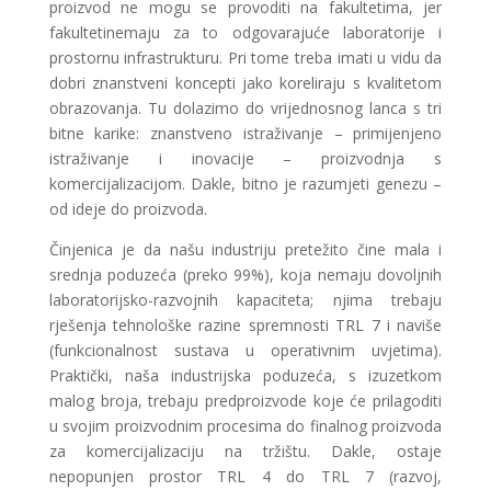
proizvod ne mogu se provoditi na fakultetima, jer
fakultetinemaju za to odgovarajuće laboratorije i
prostornu infrastrukturu. Pri tome treba imati u vidu da
dobri znanstveni koncepti jako koreliraju s kvalitetom
obrazovanja. Tu dolazimo do vrijednosnog lanca s tri
bitne karike: znanstveno istraživanje – primijenjeno
istraživanje i inovacije – proizvodnja s
komercijalizacijom. Dakle, bitno je razumjeti genezu –
od ideje do proizvoda.
Činjenica je da našu industriju pretežito čine mala i
srednja poduzeća (preko 99%), koja nemaju dovoljnih
laboratorijsko-razvojnih kapaciteta; njima trebaju
rješenja tehnološke razine spremnosti TRL 7 i naviše
(funkcionalnost sustava u operativnim uvjetima).
Praktički, naša industrijska poduzeća, s izuzetkom
malog broja, trebaju predproizvode koje će prilagoditi
u svojim proizvodnim procesima do finalnog proizvoda
za komercijalizaciju na tržištu. Dakle, ostaje
nepopunjen prostor TRL 4 do TRL 7 (razvoj,