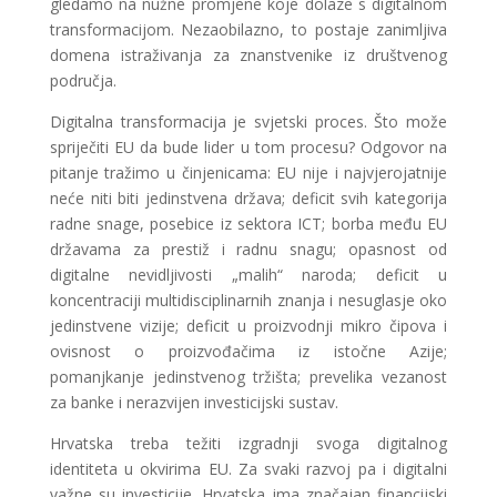
gledamo na nužne promjene koje dolaze s digitalnom
transformacijom. Nezaobilazno, to postaje zanimljiva
domena istraživanja za znanstvenike iz društvenog
područja.
Digitalna transformacija je svjetski proces. Što može
spriječiti EU da bude lider u tom procesu? Odgovor na
pitanje tražimo u činjenicama: EU nije i najvjerojatnije
neće niti biti jedinstvena država; deficit svih kategorija
radne snage, posebice iz sektora ICT; borba među EU
državama za prestiž i radnu snagu; opasnost od
digitalne nevidljivosti „malih“ naroda; deficit u
koncentraciji multidisciplinarnih znanja i nesuglasje oko
jedinstvene vizije; deficit u proizvodnji mikro čipova i
ovisnost o proizvođačima iz istočne Azije;
pomanjkanje jedinstvenog tržišta; prevelika vezanost
za banke i nerazvijen investicijski sustav.
Hrvatska treba težiti izgradnji svoga digitalnog
identiteta u okvirima EU. Za svaki razvoj pa i digitalni
važne su investicije. Hrvatska ima značajan financijski