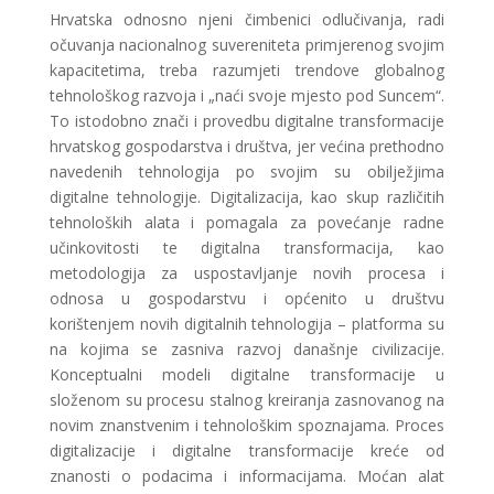
Hrvatska odnosno njeni čimbenici odlučivanja, radi
očuvanja nacionalnog suvereniteta primjerenog svojim
kapacitetima, treba razumjeti trendove globalnog
tehnološkog razvoja i „naći svoje mjesto pod Suncem“.
To istodobno znači i provedbu digitalne transformacije
hrvatskog gospodarstva i društva, jer većina prethodno
navedenih tehnologija po svojim su obilježjima
digitalne tehnologije. Digitalizacija, kao skup različitih
tehnoloških alata i pomagala za povećanje radne
učinkovitosti te digitalna transformacija, kao
metodologija za uspostavljanje novih procesa i
odnosa u gospodarstvu i općenito u društvu
korištenjem novih digitalnih tehnologija – platforma su
na kojima se zasniva razvoj današnje civilizacije.
Konceptualni modeli digitalne transformacije u
složenom su procesu stalnog kreiranja zasnovanog na
novim znanstvenim i tehnološkim spoznajama. Proces
digitalizacije i digitalne transformacije kreće od
znanosti o podacima i informacijama. Moćan alat