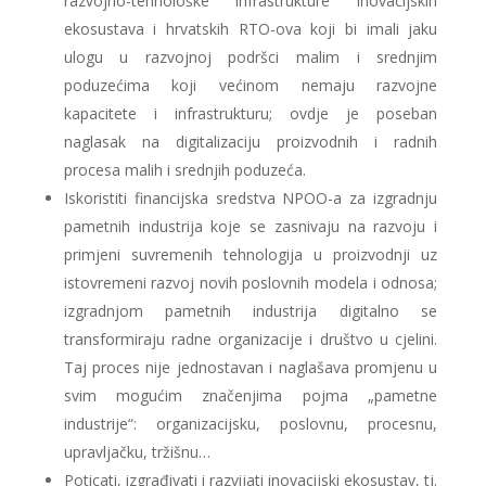
razvojno-tehnološke infrastrukture inovacijskih
ekosustava i hrvatskih RTO-ova koji bi imali jaku
ulogu u razvojnoj podršci malim i srednjim
poduzećima koji većinom nemaju razvojne
kapacitete i infrastrukturu; ovdje je poseban
naglasak na digitalizaciju proizvodnih i radnih
procesa malih i srednjih poduzeća.
Iskoristiti financijska sredstva NPOO-a za izgradnju
pametnih industrija koje se zasnivaju na razvoju i
primjeni suvremenih tehnologija u proizvodnji uz
istovremeni razvoj novih poslovnih modela i odnosa;
izgradnjom pametnih industrija digitalno se
transformiraju radne organizacije i društvo u cjelini.
Taj proces nije jednostavan i naglašava promjenu u
svim mogućim značenjima pojma „pametne
industrije“: organizacijsku, poslovnu, procesnu,
upravljačku, tržišnu…
Poticati, izgrađivati i razvijati inovacijski ekosustav, tj.