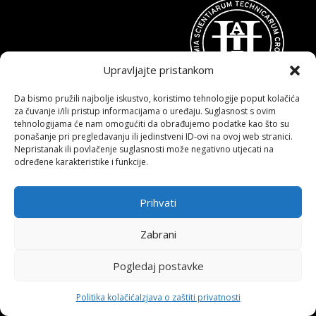
AKADEMIJA TEHNIČKIH ZNANOSTI
Upravljajte pristankom
HRVATSKE – HATZ
Da bismo pružili najbolje iskustvo, koristimo tehnologije poput kolačića
Sjedište:
Kačićeva 28, 10000 Zagreb
za čuvanje i/ili pristup informacijama o uređaju. Suglasnost s ovim
tehnologijama će nam omogućiti da obrađujemo podatke kao što su
Telefon:
+385 1 4922 559
ponašanje pri pregledavanju ili jedinstveni ID-ovi na ovoj web stranici.
Nepristanak ili povlačenje suglasnosti može negativno utjecati na
E-adresa
:
hatz@hatz.hr
određene karakteristike i funkcije.
OIB:
89465386965
Prihvati
IBAN
HR7923600001101573628
Zabrani
(Zagrebačka banka d.d)
Pogledaj postavke
SWIFT
: ZABAHR2X
Politika kolačića
Izjava o zaštiti privatnosti