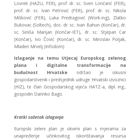
Lovrek (HAZU, FER), prof. dr. sc. Sven Lončarić (FER),
prof. dr. sc. Ivan Petrović (FER), prof. dr. sc. Nikola
Mišković (FER), Luka Predragović (Work-ing), Zlatko
Bukovac (Soltech), doc. dr. sc. Ivan Bahun (Končar), dr.
sc. Siniša Marijan (Končar-IET), dr. sc. Stjepan Car
(Končar), Ivo Čović (Končar), dr. sc. Miroslav Poljak,
Mladen Mrvelj (Infodom)
Izlaganje na temu Utjecaj Europskog zelenog
plana i digitalne transformacije na
budućnost Hrvatske
održao je iskusni
gospodarstvenik i predsjednik udruge Hrvatski izvoznici
(HIZ), te član Gospodarskog vijeća HATZ-a, dipl. ing.,
gospodin Darinko Bago.
Kratki sažetak izlaganja
Europski zeleni plan je okvirni plan s mjerama za
unapređenje učinkovitog iskorištavanja resursa