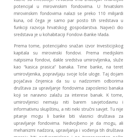
potencijal u mirovinskim fondovima. U hrvatskim
mirovinskim fondovima nalazi se preko 110 milijardi
kuna, od čega je samo par posto tih sredstava u
funkciji razvoja hrvatskog gospodarstva. Najveći dio
sredstava je u kohabitaciji Fondovi-Banke-Vlada.
Prema tome, potencijalno snažan izvor Investicijskog
kapitala su mirovinski fondovi. Prema medijskim
natpisima fondovi, dakle sredstva umirovljenika, služe
kao “kasica prasica” banaka. Time banke, na teret
umirovljenika, popravljaju svoje loše uloge. Taj dojam
pojačava činjenica da su u nadzornim odborima
društava za upravljanje fondovima zaposlenici banaka
koji se naravno zalažu za interese banak. K tome,
umirovljenici nemaju niti barem savjetodavnu i
informativnu skupštinu, a niti neki stručni savjet. Tu nije
pitanje mogu li banke biti vlasnici društava za
upravljanje fondovima. Nedvojbeno je da mogu, ali
mehanizmi nadzora, upravljanja i vođenja tih društava