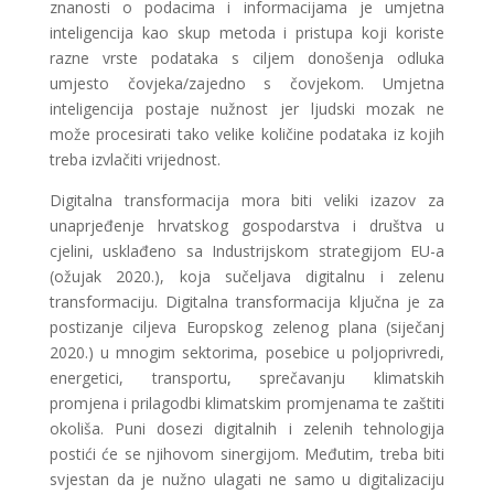
znanosti o podacima i informacijama je umjetna
inteligencija kao skup metoda i pristupa koji koriste
razne vrste podataka s ciljem donošenja odluka
umjesto čovjeka/zajedno s čovjekom. Umjetna
inteligencija postaje nužnost jer ljudski mozak ne
može procesirati tako velike količine podataka iz kojih
treba izvlačiti vrijednost.
Digitalna transformacija mora biti veliki izazov za
unaprjeđenje hrvatskog gospodarstva i društva u
cjelini, usklađeno sa Industrijskom strategijom EU-a
(ožujak 2020.), koja sučeljava digitalnu i zelenu
transformaciju. Digitalna transformacija ključna je za
postizanje ciljeva Europskog zelenog plana (siječanj
2020.) u mnogim sektorima, posebice u poljoprivredi,
energetici, transportu, sprečavanju klimatskih
promjena i prilagodbi klimatskim promjenama te zaštiti
okoliša. Puni dosezi digitalnih i zelenih tehnologija
postići će se njihovom sinergijom. Međutim, treba biti
svjestan da je nužno ulagati ne samo u digitalizaciju