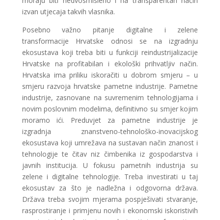
moraju biti nedvosmisleno i na transparentan način
izvan utjecaja takvih vlasnika.
Posebno važno pitanje digitalne i zelene
transformacije Hrvatske odnosi se na izgradnju
ekosustava koji treba biti u funkciji reindustrijalizacije
Hrvatske na profitabilan i ekološki prihvatljiv način.
Hrvatska ima priliku iskoračiti u dobrom smjeru – u
smjeru razvoja hrvatske pametne industrije. Pametne
industrije, zasnovane na suvremenim tehnologijama i
novim poslovnim modelima, definitivno su smjer kojim
moramo ići. Preduvjet za pametne industrije je
izgradnja znanstveno-tehnološko-inovacijskog
ekosustava koji umrežava na sustavan način znanost i
tehnologije te čitav niz čimbenika iz gospodarstva i
javnih institucija. U fokusu pametnih industrija su
zelene i digitalne tehnologije. Treba investirati u taj
ekosustav za što je nadležna i odgovorna država.
Država treba svojim mjerama pospješivati stvaranje,
rasprostiranje i primjenu novih i ekonomski iskoristivih