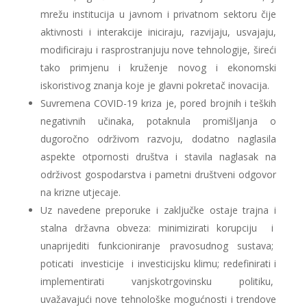
mrežu institucija u javnom i privatnom sektoru čije
aktivnosti i interakcije iniciraju, razvijaju, usvajaju,
modificiraju i rasprostranjuju nove tehnologije, šireći
tako primjenu i kruženje novog i ekonomski
iskoristivog znanja koje je glavni pokretač inovacija.
Suvremena COVID-19 kriza je, pored brojnih i teških
negativnih učinaka, potaknula promišljanja o
dugoročno održivom razvoju, dodatno naglasila
aspekte otpornosti društva i stavila naglasak na
održivost gospodarstva i pametni društveni odgovor
na krizne utjecaje.
Uz navedene preporuke i zaključke ostaje trajna i
stalna državna obveza: minimizirati korupciju i
unaprijediti funkcioniranje pravosudnog sustava;
poticati investicije i investicijsku klimu; redefinirati i
implementirati vanjskotrgovinsku politiku,
uvažavajući nove tehnološke mogućnosti i trendove