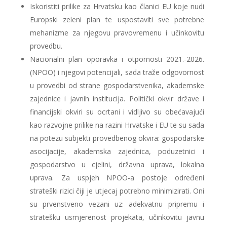
Iskoristiti prilike za Hrvatsku kao članici EU koje nudi
Europski zeleni plan te uspostaviti sve potrebne
mehanizme za njegovu pravovremenu i učinkovitu
provedbu.
Nacionalni plan oporavka i otpornosti 2021.-2026.
(NPOO) i njegovi potencijali, sada traže odgovornost
u provedbi od strane gospodarstvenika, akademske
zajednice i javnih institucija. Politički okvir države i
financijski okviri su ocrtani i vidljivo su obećavajući
kao razvojne prilike na razini Hrvatske i EU te su sada
na potezu subjekti provedbenog okvira: gospodarske
asocijacije, akademska zajednica, poduzetnici i
gospodarstvo u cjelini, državna uprava, lokalna
uprava. Za uspjeh NPOO-a postoje određeni
strateški rizici čiji je utjecaj potrebno minimizirati. Oni
su prvenstveno vezani uz: adekvatnu pripremu i
stratešku usmjerenost projekata, učinkovitu javnu