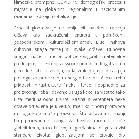
klimatske promjene; COVID 19; demografski procesi i
migracije na globalnim, regionalnim i nacionalnim
razinama; redizajn globalizacije.
Procesi globalizacije ne smiju biti na štetu razvoja
država kao zaokruženih entiteta u političkom,
gospodarskom i kulturološkom smislu. Ljudi i njihova
duhovna snaga temelj su svake države. Duhovna
snaga može i mora poticati/osigurati materijalne
preduvjete, tj. teritorij sa svojim prirodnim bogatstvima
(prirodne datosti: zemlja, voda, zrak) koja predstavljaju
podlogu za proizvodnju energije i hrane, čemu treba
pridodati infrastrukture (meke i tvrde) neophodne za
proizvodnju roba i davanje usluga kako za vlastito tako
i za međunarodno tržište. Razina suvereniteta neke
države određena je u velikoj mjeri količinom proizvoda
i usluga koje može proizvesti. Što država ima manji
broj proizvoda i usluga za tržište, mora biti više
globalizirana, kako bi svojim građanima osigurala viši
standard života; globalizacijom se žrtvuje dio