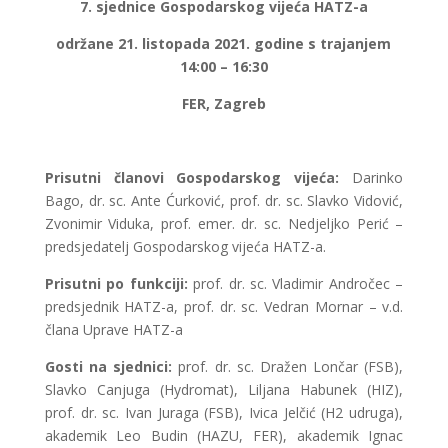
7. sjednice Gospodarskog vijeća HATZ-a
održane 21. listopada 2021. godine s trajanjem
14:00 – 16:30
FER, Zagreb
Prisutni članovi Gospodarskog vijeća:
Darinko
Bago, dr. sc. Ante Ćurković, prof. dr. sc. Slavko Vidović,
Zvonimir Viduka, prof. emer. dr. sc. Nedjeljko Perić –
predsjedatelj Gospodarskog vijeća HATZ-a.
Prisutni po funkciji:
prof. dr. sc. Vladimir Andročec –
predsjednik HATZ-a, prof. dr. sc. Vedran Mornar – v.d.
člana Uprave HATZ-a
Gosti na sjednici:
prof. dr. sc. Dražen Lončar (FSB),
Slavko Canjuga (Hydromat), Liljana Habunek (HIZ),
prof. dr. sc. Ivan Juraga (FSB), Ivica Jelčić (H2 udruga),
akademik Leo Budin (HAZU, FER), akademik Ignac