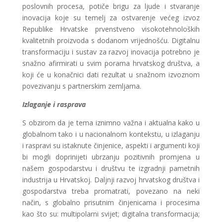
poslovnih procesa, potiče brigu za ljude i stvaranje
inovacija koje su temelj za ostvarenje većeg izvoz
Republike Hrvatske prvenstveno visokotehnoloških
kvalitetnih proizvoda s dodanom vrijednošću. Digitalnu
transformaciju i sustav za razvoj inovacija potrebno je
snažno afirmirati u svim porama hrvatskog društva, a
koji će u konačnici dati rezultat u snažnom izvoznom
povezivanju s partnerskim zemljama.
Izlaganje i rasprava
S obzirom da je tema iznimno važna i aktualna kako u
globalnom tako i u nacionalnom kontekstu, u izlaganju
i raspravi su istaknute činjenice, aspekti i argumenti koji
bi mogli doprinijeti ubrzanju pozitivnih promjena u
našem gospodarstvu i društvu te izgradnji pametnih
industrija u Hrvatskoj. Daljnji razvoj hrvatskog društva i
gospodarstva treba promatrati, povezano na neki
način, s globalno prisutnim činjenicama i procesima
kao što su: multipolarni svijet; digitalna transformacija;