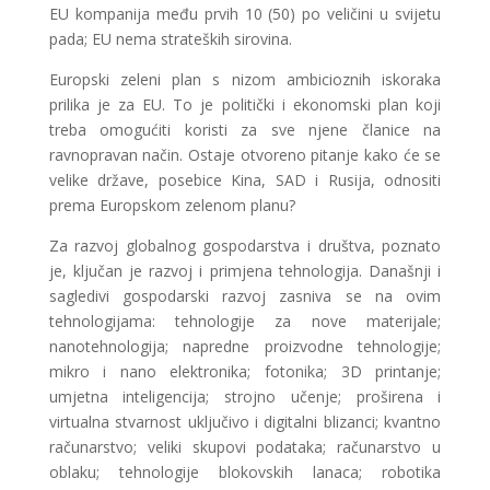
EU kompanija među prvih 10 (50) po veličini u svijetu
pada; EU nema strateških sirovina.
Europski zeleni plan s nizom ambicioznih iskoraka
prilika je za EU. To je politički i ekonomski plan koji
treba omogućiti koristi za sve njene članice na
ravnopravan način. Ostaje otvoreno pitanje kako će se
velike države, posebice Kina, SAD i Rusija, odnositi
prema Europskom zelenom planu?
Za razvoj globalnog gospodarstva i društva, poznato
je, ključan je razvoj i primjena tehnologija. Današnji i
sagledivi gospodarski razvoj zasniva se na ovim
tehnologijama: tehnologije za nove materijale;
nanotehnologija; napredne proizvodne tehnologije;
mikro i nano elektronika; fotonika; 3D printanje;
umjetna inteligencija; strojno učenje; proširena i
virtualna stvarnost uključivo i digitalni blizanci; kvantno
računarstvo; veliki skupovi podataka; računarstvo u
oblaku; tehnologije blokovskih lanaca; robotika