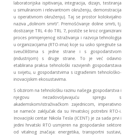
laboratorijska ispitivanja, integracija, dizajn, testiranja
u simuliranom i relevantnom okruženju, demonstracija
u operativnom okruženju). Taj se prostor kolokvijalno
naziva „dolinom smrti“. Premošćivanje doline smrti, tj.
dostizanje TRL 4 do TRL 7, postiže se kroz organizirani
proces primijenjenog istraživanja i razvoja tehnologija
u organizacijama (RTO-ima) koje su usko spregnute sa
sveučilištima s jedne strane i s gospodarstvom
(industrijom) s druge strane. To je već odavno
etablirana praksa tehnološki razvijenih gospodarstava
u svijetu, u gospodarstvima s izgrađenim tehnološko-
inovacijskim ekosustavima.
S obzirom na tehnološku razinu našega gospodarstva i
njegovu nezadovoljavajuću spregu s
akademskom/istraživačkom zajednicom, imperativno
se nameće zaključak da su Hrvatskoj potrebni RTO-i.
Inovacijski centar Nikola Tesla (ICENT) je za sada prvi i
jedini hrvatski RTO usmjeren na gospodarske sektore
od vitalnog značaja: energetika, transportni sustavi,