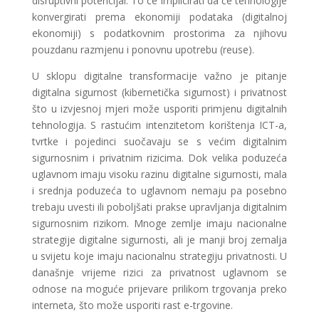
disruptivni potencijal. To će implicirati da će tehnologije
konvergirati prema ekonomiji podataka (digitalnoj
ekonomiji) s podatkovnim prostorima za njihovu
pouzdanu razmjenu i ponovnu upotrebu (reuse).
U sklopu digitalne transformacije važno je pitanje
digitalna sigurnost (kibernetička sigurnost) i privatnost
što u izvjesnoj mjeri može usporiti primjenu digitalnih
tehnologija. S rastućim intenzitetom korištenja ICT-a,
tvrtke i pojedinci suočavaju se s većim digitalnim
sigurnosnim i privatnim rizicima. Dok velika poduzeća
uglavnom imaju visoku razinu digitalne sigurnosti, mala
i srednja poduzeća to uglavnom nemaju pa posebno
trebaju uvesti ili poboljšati prakse upravljanja digitalnim
sigurnosnim rizikom. Mnoge zemlje imaju nacionalne
strategije digitalne sigurnosti, ali je manji broj zemalja
u svijetu koje imaju nacionalnu strategiju privatnosti. U
današnje vrijeme rizici za privatnost uglavnom se
odnose na moguće prijevare prilikom trgovanja preko
interneta, što može usporiti rast e-trgovine.