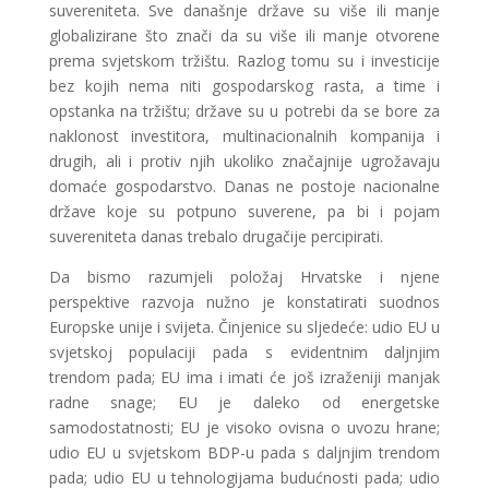
suvereniteta. Sve današnje države su više ili manje
globalizirane što znači da su više ili manje otvorene
prema svjetskom tržištu. Razlog tomu su i investicije
bez kojih nema niti gospodarskog rasta, a time i
opstanka na tržištu; države su u potrebi da se bore za
naklonost investitora, multinacionalnih kompanija i
drugih, ali i protiv njih ukoliko značajnije ugrožavaju
domaće gospodarstvo. Danas ne postoje nacionalne
države koje su potpuno suverene, pa bi i pojam
suvereniteta danas trebalo drugačije percipirati.
Da bismo razumjeli položaj Hrvatske i njene
perspektive razvoja nužno je konstatirati suodnos
Europske unije i svijeta. Činjenice su sljedeće: udio EU u
svjetskoj populaciji pada s evidentnim daljnjim
trendom pada; EU ima i imati će još izraženiji manjak
radne snage; EU je daleko od energetske
samodostatnosti; EU je visoko ovisna o uvozu hrane;
udio EU u svjetskom BDP-u pada s daljnjim trendom
pada; udio EU u tehnologijama budućnosti pada; udio