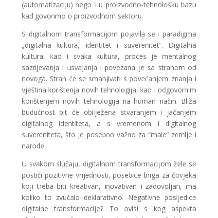
(automatizaciju) nego i u proizvodno-tehnološku bazu
kad govorimo o proizvodnom sektoru.
S digitalnom transformacijom pojavila se i paradigma
„digitalna kultura, identitet i suverenitet“. Digitalna
kultura, kao i svaka kultura, proces je mentalnog
sazrijevanja i usvajanja i povezana je sa strahom od
novoga. Strah će se smanjivati s povećanjem znanja i
vještina korištenja novih tehnologija, kao i odgovornim
korištenjem novih tehnologija na human način. Bliža
budućnost bit će obilježena stvaranjem i jačanjem
digitalnog identiteta, a s vremenom i digitalnog
suvereniteta, što je posebno važno za “male” zemlje i
narode.
U svakom slučaju, digitalnom transformacijom žele se
postići pozitivne vrijednosti, posebice briga za čovjeka
koji treba biti kreativan, inovativan i zadovoljan, ma
koliko to zvučalo deklarativno. Negativne posljedice
digitalne transformacije? To ovisi s kog aspekta