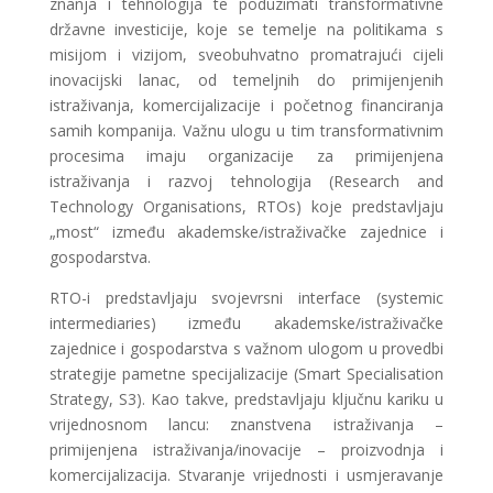
znanja i tehnologija te poduzimati transformativne
državne investicije, koje se temelje na politikama s
misijom i vizijom, sveobuhvatno promatrajući cijeli
inovacijski lanac, od temeljnih do primijenjenih
istraživanja, komercijalizacije i početnog financiranja
samih kompanija. Važnu ulogu u tim transformativnim
procesima imaju organizacije za primijenjena
istraživanja i razvoj tehnologija (Research and
Technology Organisations, RTOs) koje predstavljaju
„most“ između akademske/istraživačke zajednice i
gospodarstva.
RTO-i predstavljaju svojevrsni interface (systemic
intermediaries) između akademske/istraživačke
zajednice i gospodarstva s važnom ulogom u provedbi
strategije pametne specijalizacije (Smart Specialisation
Strategy, S3). Kao takve, predstavljaju ključnu kariku u
vrijednosnom lancu: znanstvena istraživanja –
primijenjena istraživanja/inovacije – proizvodnja i
komercijalizacija. Stvaranje vrijednosti i usmjeravanje