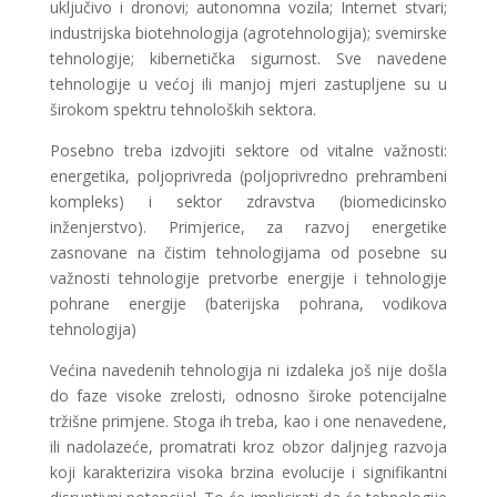
uključivo i dronovi; autonomna vozila; Internet stvari;
industrijska biotehnologija (agrotehnologija); svemirske
tehnologije; kibernetička sigurnost. Sve navedene
tehnologije u većoj ili manjoj mjeri zastupljene su u
širokom spektru tehnoloških sektora.
Posebno treba izdvojiti sektore od vitalne važnosti:
energetika, poljoprivreda (poljoprivredno prehrambeni
kompleks) i sektor zdravstva (biomedicinsko
inženjerstvo). Primjerice, za razvoj energetike
zasnovane na čistim tehnologijama od posebne su
važnosti tehnologije pretvorbe energije i tehnologije
pohrane energije (baterijska pohrana, vodikova
tehnologija)
Većina navedenih tehnologija ni izdaleka još nije došla
do faze visoke zrelosti, odnosno široke potencijalne
tržišne primjene. Stoga ih treba, kao i one nenavedene,
ili nadolazeće, promatrati kroz obzor daljnjeg razvoja
koji karakterizira visoka brzina evolucije i signifikantni