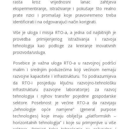
rasta kroz vrijednosni lanac zahtjeva
eksperimentiranje, istraživanje i pokušaje što realno
prate rizici i promašaji koje pravovremeno treba
identificirati i na odgovarajući način korigirati.
Više je uloga i misija RTO-a, a jedna od najbitnijih je
provedba primijenjenog istraživanja i razvoja
tehnologija kao podloge za kreiranje inovativnih
proizvoda/usluga.
Posebice je važna uloga RTO-a u razvojnoj podršci
malim i srednjim poduzećima koji većinom nemaju
razvojne kapacitete i infrastrukturu. To podrazumijeva
da RTO-i posjeduju ključnu razvojno-tehnološku
infrastrukturu (razvojne laboratorije) za razvoj
tehnologija i njihov transfer pojedine gospodarske
sektore. Posebnost je većine RTO-a da razvijaju
„tehnologije opće namjene“ (general purpose
technologies) koje imaju obilježja „platformskih –
horizontalnih tehnologija“ i koje su primjenjive u više