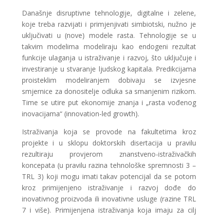
Današnje disruptivne tehnologije, digitalne i zelene,
koje treba razvijati i primjenjivati simbiotski, nužno je
uključivati u (nove) modele rasta. Tehnologije se u
takvim modelima modeliraju kao endogeni rezultat
funkcije ulaganja u istraživanje i razvoj, što uključuje i
investiranje u stvaranje ljudskog kapitala. Predikcijama
proisteklim modeliranjem dobivaju se izvjesne
smjernice za donositelje odluka sa smanjenim rizikom.
Time se utire put ekonomije znanja i „rasta vođenog
inovacijama“ (innovation-led growth).
Istraživanja koja se provode na fakultetima kroz
projekte i u sklopu doktorskih disertacija u pravilu
rezultiraju provjerom znanstveno-istraživačkih
koncepata (u pravilu razina tehnološke spremnosti 3 –
TRL 3) koji mogu imati takav potencijal da se potom
kroz primijenjeno istraživanje i razvoj dođe do
inovativnog proizvoda ili inovativne usluge (razine TRL
7 i više). Primijenjena istraživanja koja imaju za cilj