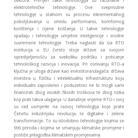
sektora. Primjeri takvi tehnologija su računalne i
elektrotehničke tehnologije. Ove sveprisutne
tehnologije u stalnom su procesu inkrementalnog
poboljšavanja u smislu performansi, komfornog
korištenja i cijene koštanja. U takve tehnologije
spadaju i tehnologije umjetne inteligencije i srodne
suvremene tehnologije. Treba naglasiti da iza RTO
institucija u EU čvrsto stoje države sa svojom
opredijeljenošću za svekoliku podršku i poticanje
tehnološkog razvoja i inovacija. Pri osnivanju RTO-a
ključna je uloga države kao investitora/ulagača: država
investira u fizičku i intelektualnu infrastrukturu koju
individualni zaposlenici i poduzetnici ne bi mogli sami
financirati zbog visokih fiksnih troškova te zbog rizika
koji prati takva ulaganja. U današnje vrijeme RTO-i svoj
su rad usmjerile na razvoj tehnologija koje prate
Četvrtu industrijsku revoluciju te digitalne i zelene
transformacije. To su istodobno tehnologije kojima se
štiti priroda i kojima se smanjuju klimatske promjene i
postiže prilagodba klimatskim promjenama.