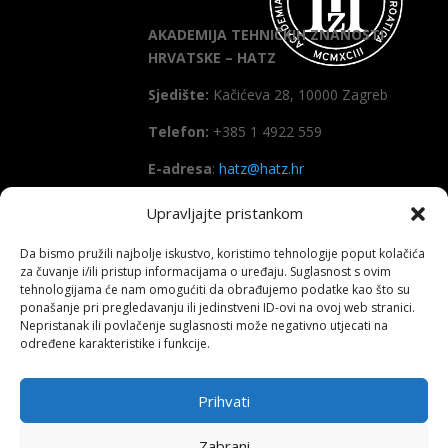
AKADEMIJA TEHNIČKIH ZNANOSTI
HRVATSKE – HATZ
Sjedište:
Kačićeva 28, 10000 Zagreb
Telefon:
+385 1 4922 559
E-adresa
:
hatz@hatz.hr
Upravljajte pristankom
OIB:
89465386965
Da bismo pružili najbolje iskustvo, koristimo tehnologije poput kolačića
IBAN
HR7923600001101573628
za čuvanje i/ili pristup informacijama o uređaju. Suglasnost s ovim
(Zagrebačka banka d.d)
tehnologijama će nam omogućiti da obrađujemo podatke kao što su
ponašanje pri pregledavanju ili jedinstveni ID-ovi na ovoj web stranici.
SWIFT
: ZABAHR2X
Nepristanak ili povlačenje suglasnosti može negativno utjecati na
određene karakteristike i funkcije.
Prihvati
Copyright All right reserved HATZ – 2026
Zabrani