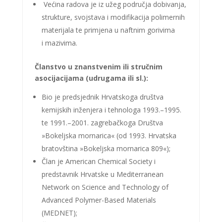
Većina radova je iz užeg područja dobivanja,
strukture, svojstava i modifikacija polimernih
materijala te primjena u naftnim gorivima
i mazivima.
Članstvo u znanstvenim ili stručnim
asocijacijama (udrugama ili sl.):
Bio je predsjednik Hrvatskoga društva
kemijskih inženjera i tehnologa 1993.–1995.
te 1991.–2001. zagrebačkoga Društva
»Bokeljska mornarica« (od 1993. Hrvatska
bratovština »Bokeljska mornarica 809«);
Član je American Chemical Society i
predstavnik Hrvatske u Mediterranean
Network on Science and Technology of
Advanced Polymer-Based Materials
(MEDNET);