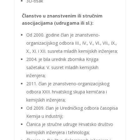
3D-tisak
Članstvo u znanstvenim ili stručnim
asocijacijama (udrugama ili sl.):
Od 2000. godine član je znanstveno-
organizacijskog odbora III., IV., V., VI., VII., IX.,
X., XI. i XII. susreta mladih kemijskih inženjera;
2004. je bila urednik zbornika Knjiga
sažetaka: V. susret mladih kemijskih
inženjera;
2011. član je znanstveno-organizacijskog
odbora XXII. hrvatskog skupa kemičara i
kemijskih inženjera;
Od 2009. član je Uredničkog odbora časopisa
Kemija u industriji;
Članica je stručne udruge Hrvatsko društvo
kemijskih inženjera i tehnologa;