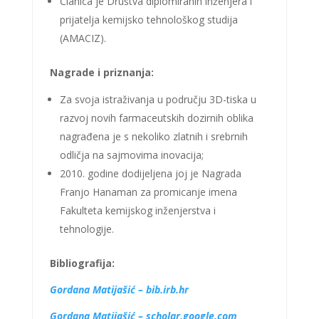
Članica je Društva diplomiranih inženjera i
prijatelja kemijsko tehnološkog studija
(AMACIZ).
Nagrade i priznanja:
Za svoja istraživanja u području 3D-tiska u
razvoj novih farmaceutskih dozirnih oblika
nagrađena je s nekoliko zlatnih i srebrnih
odličja na sajmovima inovacija;
2010. godine dodijeljena joj je Nagrada
Franjo Hanaman za promicanje imena
Fakulteta kemijskog inženjerstva i
tehnologije.
Bibliografija:
Gordana Matijašić – bib.irb.hr
Gordana Matijašić – scholar.google.com