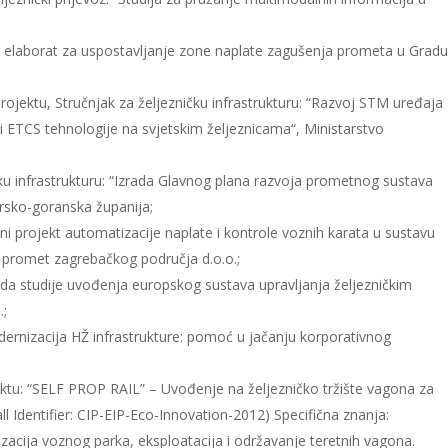
i elaborat za uspostavljanje zone naplate zagušenja prometa u Grad
rojektu, Stručnjak za željezničku infrastrukturu: “Razvoj STM uređaja
i ETCS tehnologije na svjetskim željeznicama“, Ministarstvo
čku infrastrukturu: “Izrada Glavnog plana razvoja prometnog sustava
orsko-goranska županija;
jni projekt automatizacije naplate i kontrole voznih karata u sustavu
ani promet zagrebačkog područja d.o.o.;
rada studije uvođenja europskog sustava upravljanja željezničkim
.;
dernizacija HŽ infrastrukture: pomoć u jačanju korporativnog
jektu: “SELF PROP RAIL” – Uvođenje na željezničko tržište vagona za
all Identifier: CIP-EIP-Eco-Innovation-2012) Specifična znanja:
izacija voznog parka, eksploatacija i održavanje teretnih vagona.