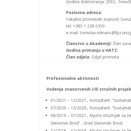
Godina doktoriranja: 2002., Sveuči
Poslovna adresa:
Fakultet prometnih znanosti Sveuč
tel: +385 1 238 0350
e-mail: tomislav.mlinaric@fpz.uniz
Članstvo u Akademiji:
Član sura
Godina primanja u HATZ:
Član odjela:
Odjel prometa
Profesionalne aktivnosti
Vođenje znanstvenih i/ili stručnih projek
01/2021 – 12/2021., Konzultant: “Sustaina
07/2020 – 12/2020., Konzultant: “Sustaina
08/2019 – 01/2021., Ključni stručnjak za ž
Slavonski Brod“ , Grad Slavonski Brod;
12/2018 – 12/2019., Ključni stručnjak za že