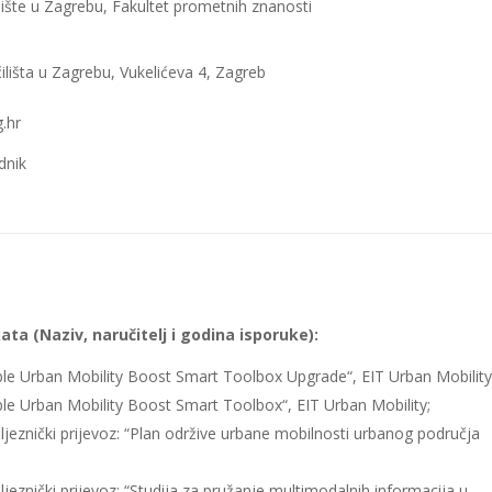
lište u Zagrebu, Fakultet prometnih znanosti
ilišta u Zagrebu, Vukelićeva 4, Zagreb
g.hr
dnik
ata (Naziv, naručitelj i godina isporuke):
ble Urban Mobility Boost Smart Toolbox Upgrade“, EIT Urban Mobility
ble Urban Mobility Boost Smart Toolbox“, EIT Urban Mobility;
eljeznički prijevoz: “Plan održive urbane mobilnosti urbanog područja
ljeznički prijevoz: “Studija za pružanje multimodalnih informacija u