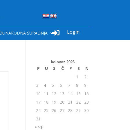
Login

ĐUNARODNA SURADNJA
kolovoz 2026
P
U
S
Č
P
S
N
1
2
3
4
5
6
7
8
9
10
11
12
13
14
15
16
17
18
19
20
21
22
23
24
25
26
27
28
29
30
31
« srp