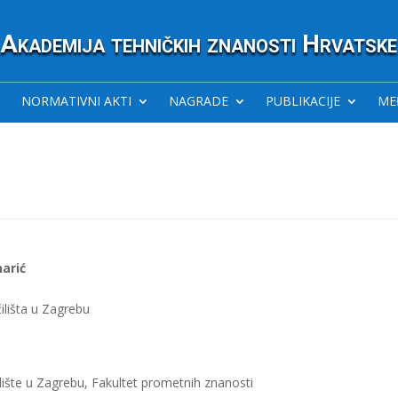
Akademija tehničkih znanosti Hrvatske
NORMATIVNI AKTI
NAGRADE
PUBLIKACIJE
ME
narić
ilišta u Zagrebu
lište u Zagrebu, Fakultet prometnih znanosti