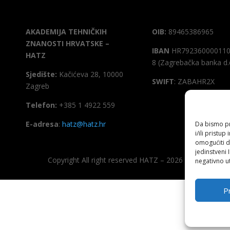
AKADEMIJA TEHNIČKIH
OIB:
89465386965
ZNANOSTI HRVATSKE –
IBAN
HR792360000110
HATZ
8 (Zagrebačka banka d.
Sjedište:
Kačićeva 28, 10000
SWIFT
: ZABAHR2X
Zagreb
Telefon:
+385 1 4922 559
E-adresa
:
hatz@hatz.hr
Da bismo pru
i/ili prist
omogućiti d
jedinstveni 
Copyright All right reserved HATZ – 2026
negativno ut
Pr