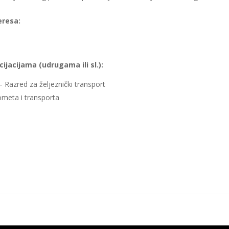
eresa:
ijacijama (udrugama ili sl.):
 Razred za željeznički transport
ometa i transporta