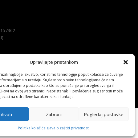
157362
d)
Upravljajte pristankom
žili najbolje iskustvo, koristimo tehnologije poput kolačića za čuvanje
up informacijama o uređaju. Suglasnost s ovim tehnologijama će nam
a obrađujemo podatke kao što su ponašanje pri pregledavanju ili
ID-ovi na ovoj web stranici. Nepristanak ili povlačenje suglasnosti može
jecati na određene karakteristike i funkcije.
ihvati
Zabrani
Pogledaj postavke
Politika kolačića
Izjava o zaštiti privatnosti