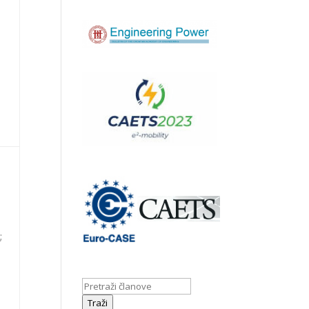
;
Traži