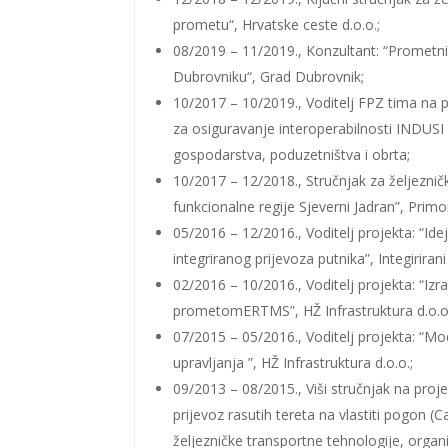
prometu“, Hrvatske ceste d.o.o.;
08/2019 – 11/2019., Konzultant: “Prometn
Dubrovniku“, Grad Dubrovnik;
10/2017 – 10/2019., Voditelj FPZ tima na p
za osiguravanje interoperabilnosti INDUSI 
gospodarstva, poduzetništva i obrta;
10/2017 – 12/2018., Stručnjak za željezni
funkcionalne regije Sjeverni Jadran”, Prim
05/2016 – 12/2016., Voditelj projekta: “Ide
integriranog prijevoza putnika”, Integirir
02/2016 – 10/2016., Voditelj projekta: “Iz
prometomERTMS”, HŽ Infrastruktura d.o.o
07/2015 – 05/2016., Voditelj projekta: “Mo
upravljanja ”, HŽ Infrastruktura d.o.o.;
09/2013 – 08/2015., Viši stručnjak na pro
prijevoz rasutih tereta na vlastiti pogon (C
željezničke transportne tehnologije, organ