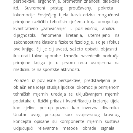
perspektivu, ergonomije, prometnih znanosti, didaktike
itd. Suvremeni pristup proučavanju pokreta i
lokomocije čovječjeg tijela karakterizira mogućnost
primjene različitih tehničkih rješenja koja omogućuju
kvantitativno „zahvaćanje“ i, posljedično, analizu i
dijagnostiku fenomena kretanja, utemeljeno na
zakonitostima klasične fizike te fiziologije. To je i fokus
ove knjige, čiji je cilj uvesti, sažeto opisati, objasniti i
ilustrirati takve uporabe. Između navedenih područja
primjene knjiga je u prvom redu usmjerena na
medicinu te na sportske aktivnosti.
Polazeći iz povijesne perspektive, predstavljena je i
objašnjena ideja studija ljudske lokomocije primjenom
tehničkih mjernih uređaja te uključivanjem mjernih
podataka u fizički prikaz i kvantifikaciju kretanja tijela
kao cjeline; pristup poznat kao inverzna dinamika.
Unutar ovog pristupa kao svojevrsnog krovnog
koncepta opisane su komponente mjernih sustava
uključujući relevantne metode obrade signala i