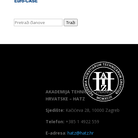
Traži
AKADEMIJA TEHNIČKIH ZNANOSTI
HRVATSKE – HATZ
Sjedište:
Kačićeva 28, 10000 Zagreb
Telefon:
+385 1 4922 559
E-adresa
:
hatz@hatz.hr