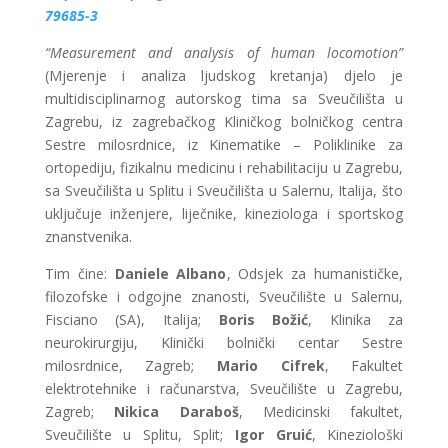
79685-3
“Measurement and analysis of human locomotion”
(Mjerenje i analiza ljudskog kretanja) djelo je
multidisciplinarnog autorskog tima sa Sveučilišta u
Zagrebu, iz zagrebačkog Kliničkog bolničkog centra
Sestre milosrdnice, iz Kinematike – Poliklinike za
ortopediju, fizikalnu medicinu i rehabilitaciju u Zagrebu,
sa Sveučilišta u Splitu i Sveučilišta u Salernu, Italija, što
uključuje inženjere, liječnike, kineziologa i sportskog
znanstvenika.
Tim čine:
Daniele Albano
, Odsjek za humanističke,
filozofske i odgojne znanosti, Sveučilište u Salernu,
Fisciano (SA), Italija;
Boris Božić
, Klinika za
neurokirurgiju, Klinički bolnički centar Sestre
milosrdnice, Zagreb;
Mario Cifrek
, Fakultet
elektrotehnike i računarstva, Sveučilište u Zagrebu,
Zagreb;
Nikica Daraboš
, Medicinski fakultet,
Sveučilište u Splitu, Split;
Igor Gruić
, Kineziološki