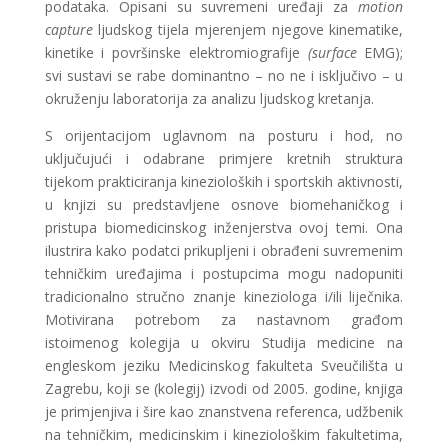
podataka. Opisani su suvremeni uređaji za
motion
capture
ljudskog tijela mjerenjem njegove kinematike,
kinetike i površinske elektromiografije
(surface
EMG);
svi sustavi se rabe dominantno – no ne i isključivo – u
okruženju laboratorija za analizu ljudskog kretanja.
S orijentacijom uglavnom na posturu i hod, no
uključujući i odabrane primjere kretnih struktura
tijekom prakticiranja kinezioloških i sportskih aktivnosti,
u knjizi su predstavljene osnove biomehaničkog i
pristupa biomedicinskog inženjerstva ovoj temi. Ona
ilustrira kako podatci prikupljeni i obrađeni suvremenim
tehničkim uređajima i postupcima mogu nadopuniti
tradicionalno stručno znanje kineziologa i/ili liječnika.
Motivirana potrebom za nastavnom građom
istoimenog kolegija u okviru Studija medicine na
engleskom jeziku Medicinskog fakulteta Sveučilišta u
Zagrebu, koji se (kolegij) izvodi od 2005. godine, knjiga
je primjenjiva i šire kao znanstvena referenca, udžbenik
na tehničkim, medicinskim i kineziološkim fakultetima,