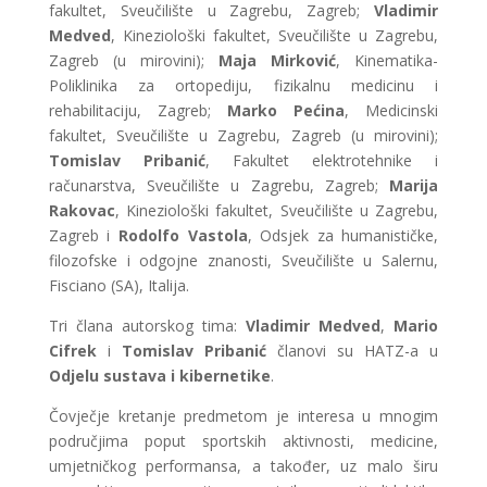
fakultet, Sveučilište u Zagrebu, Zagreb;
Vladimir
Medved
, Kineziološki fakultet, Sveučilište u Zagrebu,
Zagreb (u mirovini);
Maja Mirković
, Kinematika-
Poliklinika za ortopediju, fizikalnu medicinu i
rehabilitaciju, Zagreb;
Marko Pećina
, Medicinski
fakultet, Sveučilište u Zagrebu, Zagreb (u mirovini);
Tomislav Pribanić
, Fakultet elektrotehnike i
računarstva, Sveučilište u Zagrebu, Zagreb;
Marija
Rakovac
, Kineziološki fakultet, Sveučilište u Zagrebu,
Zagreb i
Rodolfo Vastola
, Odsjek za humanističke,
filozofske i odgojne znanosti, Sveučilište u Salernu,
Fisciano (SA), Italija.
Tri člana autorskog tima:
Vladimir Medved
,
Mario
Cifrek
i
Tomislav Pribanić
članovi su HATZ-a u
Odjelu sustava i kibernetike
.
Čovječje kretanje predmetom je interesa u mnogim
područjima poput sportskih aktivnosti, medicine,
umjetničkog performansa, a također, uz malo širu