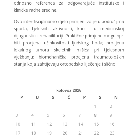
odnosno referenca za odgovarajuće institutske i
kliničke radne sredine.
Ovo interdisciplinarno djelo primjenjivo je u područjima
sporta, tjelesnih aktivnosti, kao i u medicinskoj
dijagnostici i rehabilitaciji. Praktične primjene mogu npr.
biti procjena učinkovitosti ljudskog hoda; procjena
lokalnog umora skeletnih mišića pri tjelesnom
vježbanju; biomehanička procjena traumatoloških
stanja koja zahtijevaju ortopedsko liječenje i slično.
kolovoz 2026
P
U
S
Č
P
S
N
1
2
3
4
5
6
7
8
9
10
11
12
13
14
15
16
17
18
19
20
21
22
23