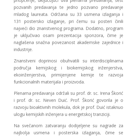
priopćenje, uključujući dva plenarna predavanja, šest
pozvanih predavanja te jedno pozvano predavanje
mladog laureata. Održana su 33 usmena izlaganja i
131 postersko izlaganje, pri čemu su posteri činili
najveći dio znanstvenog programa. Dodatno, program
je uključivao osam prezentacija sponzora, čime je
naglašena snažna povezanost akademske zajednice i
industrije.
Znanstveni doprinosi obuhvatili su interdisciplinarna
područja kemijskog i biokemijskog inženjerstva,
ekoinženjerstva, primijenjene kemije te razvoja
funkcionalnih materijala i proizvoda.
Plenarna predavanja održali su prof. dr. sc. Irena Škorić
i prof. dr. sc. Neven Duić. Prof. Škorić govorila je o
razvoju bioaktivnih molekula, dok je prof. Duić istaknuo
ulogu kemijskih inženjera u energetskoj tranziciji.
Na svečanom zatvaranju dodijeljene su nagrade za
najbolja usmena i posterska izlaganja, čime se