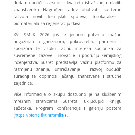
dodatno potiče izvrsnost i kvaliteta istraživanja mladih
znanstvenika. Nagrađeni radovi obuhvatili su teme
razvoja novih kemijskih spojeva, fotokatalize i
biomaterijala za regeneraciju tkiva.
XVI. SMLKI 2026 još je jednom potvrdio snažan
angažman organizatora, pokrovitelja, partnera i
sponzora te visoku razinu interesa sudionika za
suvremene izazove i inovacije u području kemijskog
inženjerstva. Susret predstavlja važnu platformu za
razmjenu znanja, umrežavanje i razvoj budućih
suradnji te doprinosi jačanju znanstvene i stručne
zajednice.
Više informacija o skupu dostupno je na službenim
mrežnim stranicama Susreta, uključujući Knjigu
sažetaka, Program konferencije i galeriju postera
(
https://pierre.fkit.hr/smlki/
) .