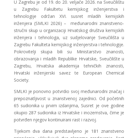
U Zagrebu je od 19. do 20. veljače 2026. na Sveučilištu
u Zagrebu Fakultetu kemijskog inženjerstva i
tehnologije održan XVI. susret mladih kemijskih
inženjera (SMLKI 2026) – međunarodni znanstveno-
stručni skup u organizaciji Hrvatskog društva kemijskih
inženjera i tehnologa, uz sudjelovanje Sveučilišta u
Zagrebu Fakulteta kemijskog inženjerstva i tehnologije.
Pokrovitelji skupa bili su Ministarstvo znanosti,
obrazovanja i mladih Republike Hrvatske, Sveučilište u
Zagrebu, Hrvatska akademija tehničkih znanosti,
Hrvatski inženjerski savez te European Chemical
Society.
SMLKI je ponovno potvrdio svoj međunarodni značaj i
prepoznatljivost u znanstvenoj zajednici. Od početnih
65 sudionika u prvim izdanjima, Susret je ove godine
okupio 287 sudionika iz Hrvatske i inozemstva, čime je
potvrđen njegov kontinuirani rast i razvoj.
Tijekom dva dana predstavljeno je 181 znanstveno