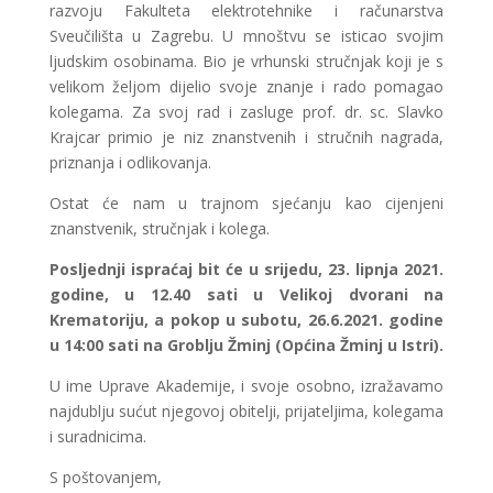
razvoju Fakulteta elektrotehnike i računarstva
Sveučilišta u Zagrebu. U mnoštvu se isticao svojim
ljudskim osobinama. Bio je vrhunski stručnjak koji je s
velikom željom dijelio svoje znanje i rado pomagao
kolegama. Za svoj rad i zasluge prof. dr. sc. Slavko
Krajcar primio je niz znanstvenih i stručnih nagrada,
priznanja i odlikovanja.
Ostat će nam u trajnom sjećanju kao cijenjeni
znanstvenik, stručnjak i kolega.
Posljednji ispraćaj bit će u srijedu, 23. lipnja 2021.
godine, u 12.40 sati u Velikoj dvorani na
Krematoriju, a pokop u subotu, 26.6.2021. godine
u 14:00 sati na Groblju Žminj (Općina Žminj u Istri).
U ime Uprave Akademije, i svoje osobno, izražavamo
najdublju sućut njegovoj obitelji, prijateljima, kolegama
i suradnicima.
S poštovanjem,