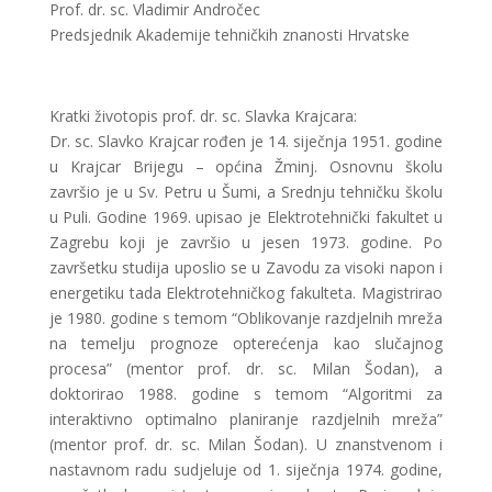
Prof. dr. sc. Vladimir Andročec
Predsjednik Akademije tehničkih znanosti Hrvatske
Kratki životopis prof. dr. sc. Slavka Krajcara:
Dr. sc. Slavko Krajcar rođen je 14. siječnja 1951. godine
u Krajcar Brijegu – općina Žminj. Osnovnu školu
završio je u Sv. Petru u Šumi, a Srednju tehničku školu
u Puli. Godine 1969. upisao je Elektrotehnički fakultet u
Zagrebu koji je završio u jesen 1973. godine. Po
završetku studija uposlio se u Zavodu za visoki napon i
energetiku tada Elektrotehničkog fakulteta. Magistrirao
je 1980. godine s temom “Oblikovanje razdjelnih mreža
na temelju prognoze opterećenja kao slučajnog
procesa” (mentor prof. dr. sc. Milan Šodan), a
doktorirao 1988. godine s temom “Algoritmi za
interaktivno optimalno planiranje razdjelnih mreža”
(mentor prof. dr. sc. Milan Šodan). U znanstvenom i
nastavnom radu sudjeluje od 1. siječnja 1974. godine,