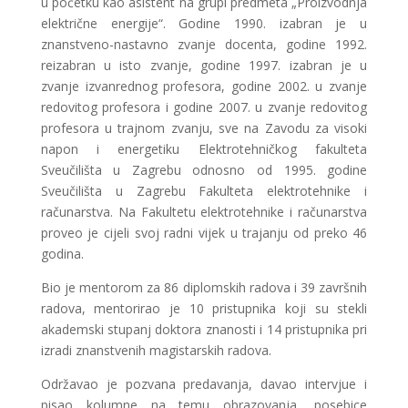
u početku kao asistent na grupi predmeta „Proizvodnja
električne energije“. Godine 1990. izabran je u
znanstveno-nastavno zvanje docenta, godine 1992.
reizabran u isto zvanje, godine 1997. izabran je u
zvanje izvanrednog profesora, godine 2002. u zvanje
redovitog profesora i godine 2007. u zvanje redovitog
profesora u trajnom zvanju, sve na Zavodu za visoki
napon i energetiku Elektrotehničkog fakulteta
Sveučilišta u Zagrebu odnosno od 1995. godine
Sveučilišta u Zagrebu Fakulteta elektrotehnike i
računarstva. Na Fakultetu elektrotehnike i računarstva
proveo je cijeli svoj radni vijek u trajanju od preko 46
godina.
Bio je mentorom za 86 diplomskih radova i 39 završnih
radova, mentorirao je 10 pristupnika koji su stekli
akademski stupanj doktora znanosti i 14 pristupnika pri
izradi znanstvenih magistarskih radova.
Održavao je pozvana predavanja, davao intervjue i
pisao kolumne na temu obrazovanja, posebice