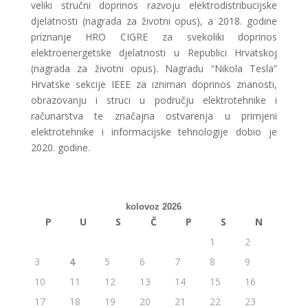
veliki stručni doprinos razvoju elektrodistribucijske
djelatnosti (nagrada za životni opus), a 2018. godine
priznanje HRO CIGRE za svekoliki doprinos
elektroenergetske djelatnosti u Republici Hrvatskoj
(nagrada za životni opus). Nagradu “Nikola Tesla”
Hrvatske sekcije IEEE za izniman doprinos znanosti,
obrazovanju i struci u području elektrotehnike i
računarstva te značajna ostvarenja u primjeni
elektrotehnike i informacijske tehnologije dobio je
2020. godine.
kolovoz 2026
P
U
S
Č
P
S
N
1
2
3
4
5
6
7
8
9
10
11
12
13
14
15
16
17
18
19
20
21
22
23