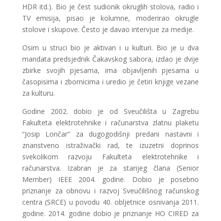
HDR itd.). Bio je čest sudionik okruglih stolova, radio i
TV emisija, pisao je kolumne, moderirao okrugle
stolove i skupove. Često je davao intervjue za medije.
Osim u struci bio je aktivan i u kulturi. Bio je u dva
mandata predsjednik Čakavskog sabora, izdao je dvije
zbirke svojih pjesama, ima objavljenih pjesama u
časopisima i zbornicima i uredio je četiri knjige vezane
za kulturu.
Godine 2002. dobio je od Sveučilišta u Zagrebu
Fakulteta elektrotehnike i računarstva zlatnu plaketu
“Josip Lončar“ za dugogodišnji predani nastavni i
znanstveno istraživački rad, te izuzetni doprinos
svekolikom razvoju Fakulteta elektrotehnike i
računarstva. Izabran je za starijeg člana (Senior
Member) IEEE 2004. godine. Dobio je posebno
priznanje za obnovu i razvoj Sveučilišnog računskog
centra (SRCE) u povodu 40. obljetnice osnivanja 2011.
godine. 2014. godine dobio je priznanje HO CIRED za