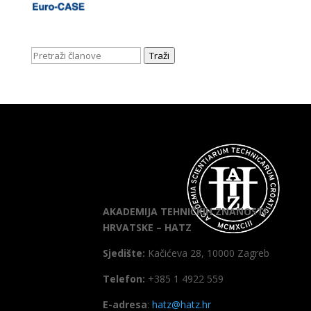
Traži
AKADEMIJA TEHNIČKIH ZNANOSTI
HRVATSKE – HATZ
Sjedište:
Kačićeva 28, 10000 Zagreb
Telefon:
+385 1 4922 559
E-adresa
:
hatz@hatz.hr