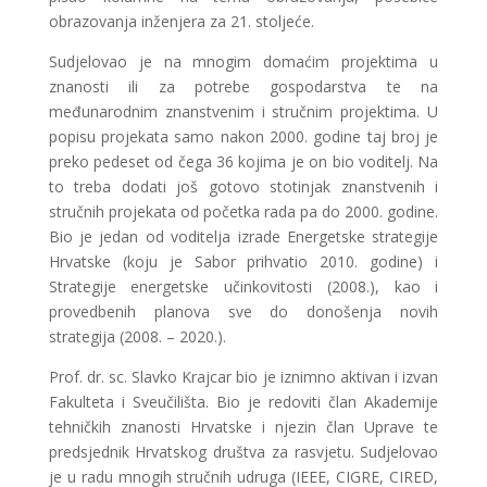
obrazovanja inženjera za 21. stoljeće.
Sudjelovao je na mnogim domaćim projektima u
znanosti ili za potrebe gospodarstva te na
međunarodnim znanstvenim i stručnim projektima. U
popisu projekata samo nakon 2000. godine taj broj je
preko pedeset od čega 36 kojima je on bio voditelj. Na
to treba dodati još gotovo stotinjak znanstvenih i
stručnih projekata od početka rada pa do 2000. godine.
Bio je jedan od voditelja izrade Energetske strategije
Hrvatske (koju je Sabor prihvatio 2010. godine) i
Strategije energetske učinkovitosti (2008.), kao i
provedbenih planova sve do donošenja novih
strategija (2008. – 2020.).
Prof. dr. sc. Slavko Krajcar bio je iznimno aktivan i izvan
Fakulteta i Sveučilišta. Bio je redoviti član Akademije
tehničkih znanosti Hrvatske i njezin član Uprave te
predsjednik Hrvatskog društva za rasvjetu. Sudjelovao
je u radu mnogih stručnih udruga (IEEE, CIGRE, CIRED,