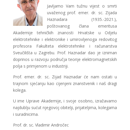
Javljamo Vam tužnu vijest o smrti
uvaženog prof. emer. dr. sc. Zijada
Haznadara (1935.-2021.),
poštovanog člana emeritusa
Akademije tehničkih znanosti Hrvatske u Odjelu
elektrotehnike i elektronike i umirovljenoga redovitog
profesora Fakulteta elektrotehnike i računarstva
Sveučilišta u Zagrebu. Prof. Haznadar dao je izniman
doprinos u razvoju područja teorije elektromagnetskih
polja s primjenom u industriji.
Prof. emer. dr. sc. Zijad Haznadar će nam ostati u
trajnom sjećanju kao cijenjeni znanstvenik i naš dragi
kolega.
U ime Uprave Akademije, i svoje osobno, izražavamo
najdublju sućut njegovoj obitelji, prijateljima, kolegama
i suradnicima.
Prof. dr. sc. Vladimir Andročec