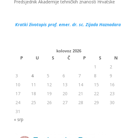
Predsjednik Akademije tehničkih znanosti Hrvatske
Kratki životopis prof. emer. dr. sc. Zijada Haznadara
kolovoz 2026
P
U
S
Č
P
S
N
1
2
3
4
5
6
7
8
9
10
11
12
13
14
15
16
17
18
19
20
21
22
23
24
25
26
27
28
29
30
31
« srp