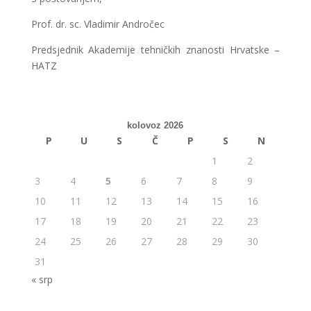
Prof. dr. sc. Vladimir Andročec
Predsjednik Akademije tehničkih znanosti Hrvatske –
HATZ
kolovoz 2026
P
U
S
Č
P
S
N
1
2
3
4
5
6
7
8
9
10
11
12
13
14
15
16
17
18
19
20
21
22
23
24
25
26
27
28
29
30
31
« srp