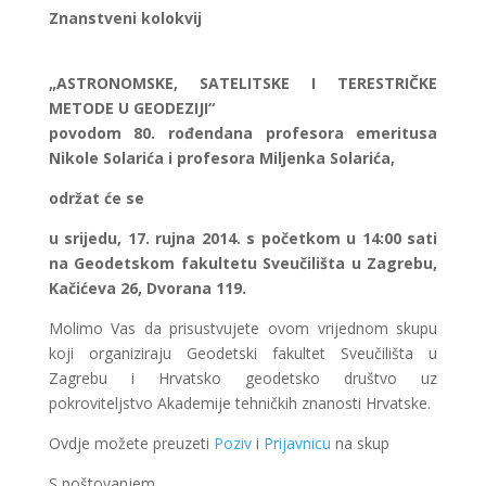
Znanstveni kolokvij
„ASTRONOMSKE, SATELITSKE I TERESTRIČKE
METODE U GEODEZIJI“
povodom 80. rođendana profesora emeritusa
Nikole Solarića i profesora Miljenka Solarića,
održat će se
u srijedu, 17. rujna 2014. s početkom u 14:00 sati
na Geodetskom fakultetu Sveučilišta u Zagrebu,
Kačićeva 26, Dvorana 119.
Molimo Vas da prisustvujete ovom vrijednom skupu
koji organiziraju Geodetski fakultet Sveučilišta u
Zagrebu i Hrvatsko geodetsko društvo uz
pokroviteljstvo Akademije tehničkih znanosti Hrvatske.
Ovdje možete preuzeti
Poziv
i
Prijavnicu
na skup
S poštovanjem,