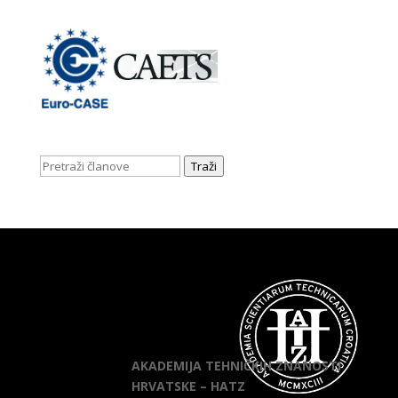
Traži
AKADEMIJA TEHNIČKIH ZNANOSTI
HRVATSKE – HATZ