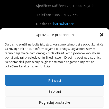
Sjedište:
Kačićeva 28, 10000 Zagreb
Telefon:
+385 1 4922 559
E-adresa
:
hatz@hatz.hr
Upravljajte pristankom
OIB:
89465386965
Da bismo pružili najbolje iskustvo, koristimo tehnologije poput kolačića
IBAN
HR7923600001101573628
za čuvanje i/ili pristup informacijama o uređaju. Suglasnost s ovim
(Zagrebačka banka d.d)
tehnologijama će nam omogućiti da obrađujemo podatke kao što su
ponašanje pri pregledavanju ili jedinstveni ID-ovi na ovoj web stranici.
SWIFT
: ZABAHR2X
Nepristanak ili povlačenje suglasnosti može negativno utjecati na
određene karakteristike i funkcije.
Prihvati
Copyright All right reserved HATZ – 2026
Zabrani
Pogledaj postavke