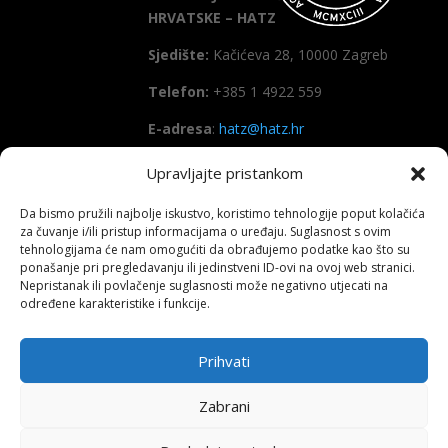
HRVATSKE – HATZ
Sjedište:
Kačićeva 28, 10000 Zagreb
Telefon:
+385 1 4922 559
E-adresa
:
hatz@hatz.hr
Upravljajte pristankom
OIB:
89465386965
Da bismo pružili najbolje iskustvo, koristimo tehnologije poput kolačića
IBAN
HR7923600001101573628
za čuvanje i/ili pristup informacijama o uređaju. Suglasnost s ovim
(Zagrebačka banka d.d)
tehnologijama će nam omogućiti da obrađujemo podatke kao što su
ponašanje pri pregledavanju ili jedinstveni ID-ovi na ovoj web stranici.
SWIFT
: ZABAHR2X
Nepristanak ili povlačenje suglasnosti može negativno utjecati na
određene karakteristike i funkcije.
Prihvati
Copyright All right reserved HATZ – 2026
Zabrani