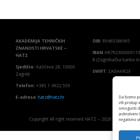
AKADEMIJA TEHNIČKIH
OIB:
89465386965
ZNANOSTI HRVATSKE –
IBAN
HR792360000110
HATZ
8 (Zagrebačka banka d.
Sjedište:
Kačićeva 28, 10000
SWIFT
: ZABAHR2X
Zagreb
Telefon:
+385 1 4922 559
E-adresa
:
hatz@hatz.hr
Da bismo pru
i/ili prist
omogućiti d
jedinstveni 
Copyright All right reserved HATZ – 2026
negativno ut
Pr