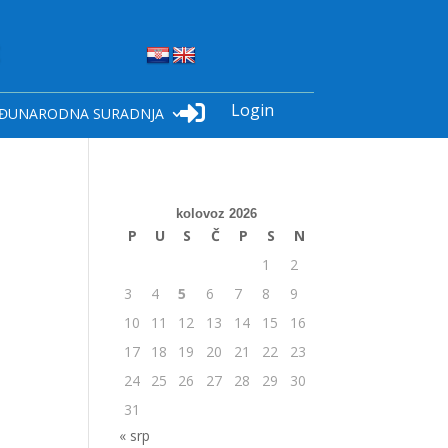
Login

ĐUNARODNA SURADNJA
kolovoz 2026
P
U
S
Č
P
S
N
1
2
3
4
5
6
7
8
9
10
11
12
13
14
15
16
17
18
19
20
21
22
23
24
25
26
27
28
29
30
31
« srp