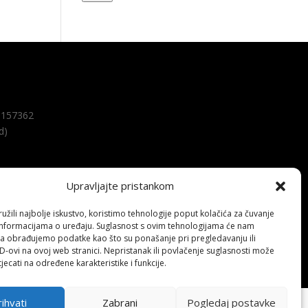
157362
d)
Upravljajte pristankom
žili najbolje iskustvo, koristimo tehnologije poput kolačića za čuvanje
up informacijama o uređaju. Suglasnost s ovim tehnologijama će nam
a obrađujemo podatke kao što su ponašanje pri pregledavanju ili
ID-ovi na ovoj web stranici. Nepristanak ili povlačenje suglasnosti može
jecati na određene karakteristike i funkcije.
ihvati
Zabrani
Pogledaj postavke