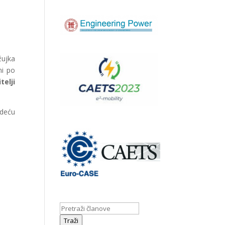
žujka
mi po
telji
eću
Traži