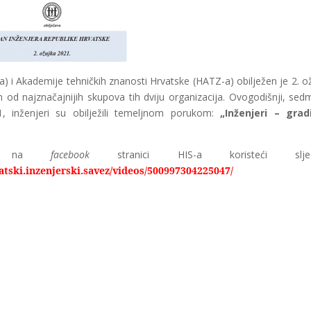
 i Akademije tehničkih znanosti Hrvatske (HATZ-a) obilježen je 2. o
 od najznačajnijih skupova tih dviju organizacija. Ovogodišnji, sed
, inženjeri su obilježili temeljnom porukom:
„Inženjeri – gradi
ati na
facebook
stranici HIS-a koristeći sljed
tski.inzenjerski.savez/videos/500997304225047/