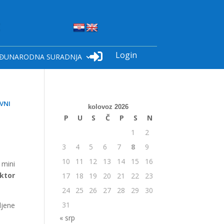
Login

ĐUNARODNA SURADNJA
vni
kolovoz 2026
P
U
S
Č
P
S
N
1
2
3
4
5
6
7
8
9
10
11
12
13
14
15
16
 mini
ktor
17
18
19
20
21
22
23
24
25
26
27
28
29
30
31
ljene
« srp