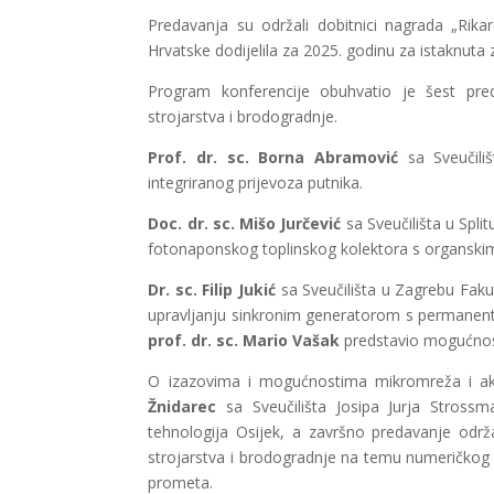
Predavanja su održali dobitnici nagrada „Rika
Hrvatske dodijelila za 2025. godinu za istaknuta
Program konferencije obuhvatio je šest pred
strojarstva i brodogradnje.
Prof. dr. sc. Borna Abramović
sa Sveučili
integriranog prijevoza putnika.
Doc. dr. sc. Mišo Jurčević
sa Sveučilišta u Split
fotonaponskog toplinskog kolektora s organski
Dr. sc. Filip Jukić
sa Sveučilišta u Zagrebu Faku
upravljanju sinkronim generatorom s permanen
prof. dr. sc. Mario Vašak
predstavio mogućnosti
O izazovima i mogućnostima mikromreža i ak
Žnidarec
sa Sveučilišta Josipa Jurja Strossm
tehnologija Osijek, a završno predavanje održ
strojarstva i brodogradnje na temu numeričkog 
prometa.