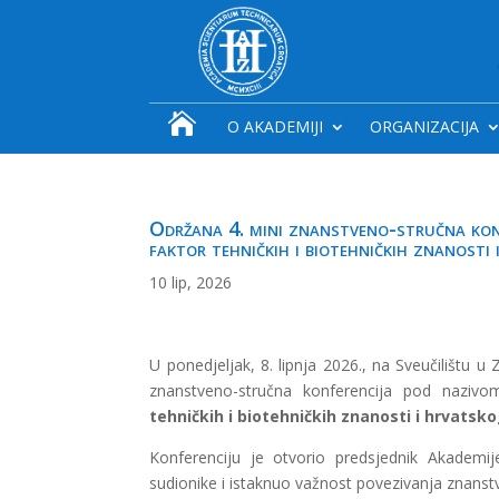

O AKADEMIJI
ORGANIZACIJA
Održana 4. mini znanstveno-stručna konf
faktor tehničkih i biotehničkih znanost
10 lip, 2026
U ponedjeljak, 8. lipnja 2026., na Sveučilištu u
znanstveno-stručna konferencija pod naziv
tehničkih i biotehničkih znanosti i hrvats
Konferenciju je otvorio predsjednik Akademi
sudionike i istaknuo važnost povezivanja znanst