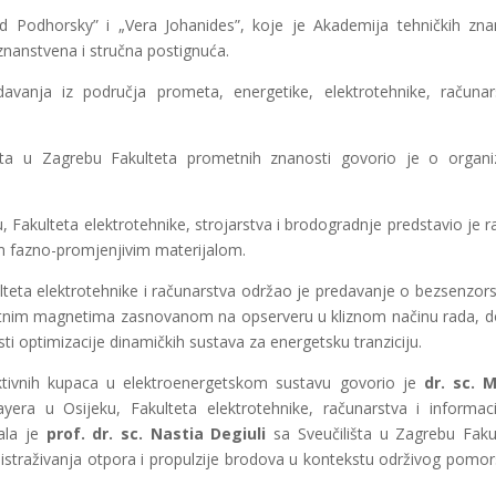
rd Podhorsky” i „Vera Johanides”, koje je Akademija tehničkih zna
 znanstvena i stručna postignuća.
avanja iz područja prometa, energetike, elektrotehnike, računar
šta u Zagrebu Fakulteta prometnih znanosti govorio je o organiz
u, Fakulteta elektrotehnike, strojarstva i brodogradnje predstavio je r
m fazno-promjenjivim materijalom.
lteta elektrotehnike i računarstva održao je predavanje o bezsenzo
tnim magnetima zasnovanom na opserveru u kliznom načinu rada, d
 optimizacije dinamičkih sustava za energetsku tranziciju.
tivnih kupaca u elektroenergetskom sustavu govorio je
dr. sc. 
ayera u Osijeku, Fakulteta elektrotehnike, računarstva i informaci
ala je
prof. dr. sc. Nastia Degiuli
sa Sveučilišta u Zagrebu Faku
istraživanja otpora i propulzije brodova u kontekstu održivog pomo