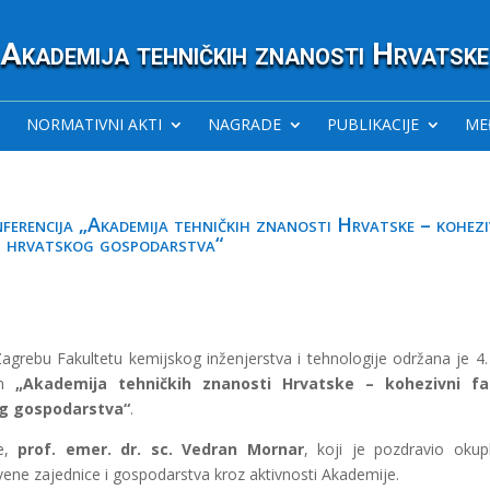
Akademija tehničkih znanosti Hrvatske
NORMATIVNI AKTI
NAGRADE
PUBLIKACIJE
ME
erencija „Akademija tehničkih znanosti Hrvatske – kohezi
i i hrvatskog gospodarstva“
 Zagrebu Fakultetu kemijskog inženjerstva i tehnologije održana je 4.
om
„Akademija tehničkih znanosti Hrvatske – kohezivni fa
kog gospodarstva“
.
je,
prof. emer. dr. sc. Vedran Mornar
, koji je pozdravio okup
vene zajednice i gospodarstva kroz aktivnosti Akademije.