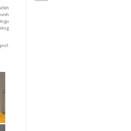
ičkih
ovnih
ulogu
tskog
prof.