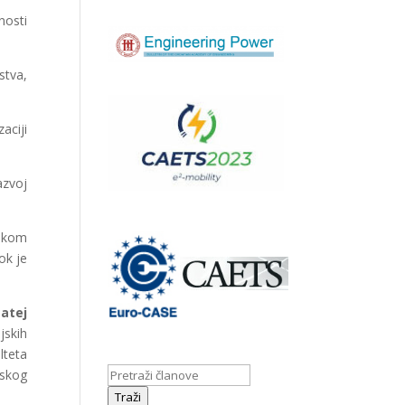
nosti
stva,
aciji
azvoj
rskom
ok je
Matej
jskih
lteta
rskog
Traži