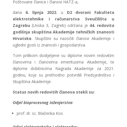
Poštovane članice i članovi HATZ-a,
dana
6. lipnja 2022.
u
D2 dvorani Fakulteta
elektrotehnike i računarstva Sveučilišta u
Zagrebu
(Unska 3, Zagreb) održana je
44. redovita
godišnja skupština Akademije tehničkih znanosti
Hrvatske
. Skupštini su nazočili članovi Akademije i
ugledni gosti iz znanosti i gospodarstva.
Tom prilikom dodijeljene su diplome novim redovitim
članovima i članovima emeritusima Akademije, te
diplome dobitnicima Nagrada Akademije za 2021.
godinu, koje su prethodno potvrdili Predsjedništvo i
Skupština Akademije.
Status novih redovitih članova stekli su:
Odjel bioprocesnog inženjerstva
:
prof. dr. sc. Blaženka Kos
Odjel elektrotehnike i elektronike: