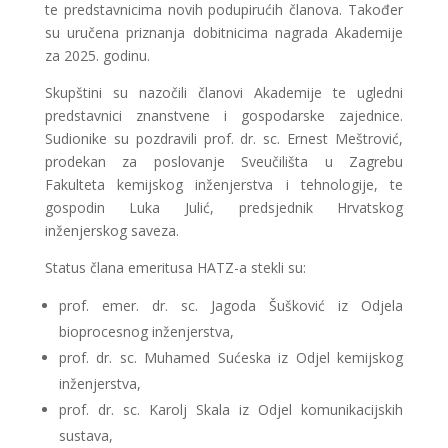
te predstavnicima novih podupirućih članova. Također
su uručena priznanja dobitnicima nagrada Akademije
za 2025. godinu.
Skupštini su nazočili članovi Akademije te ugledni
predstavnici znanstvene i gospodarske zajednice.
Sudionike su pozdravili prof. dr. sc. Ernest Meštrović,
prodekan za poslovanje Sveučilišta u Zagrebu
Fakulteta kemijskog inženjerstva i tehnologije, te
gospodin Luka Julić, predsjednik Hrvatskog
inženjerskog saveza.
Status člana emeritusa HATZ-a stekli su:
prof. emer. dr. sc. Jagoda Šušković iz Odjela
bioprocesnog inženjerstva,
prof. dr. sc. Muhamed Sućeska iz Odjel kemijskog
inženjerstva,
prof. dr. sc. Karolj Skala iz Odjel komunikacijskih
sustava,