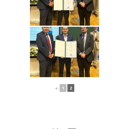
◄
1
2