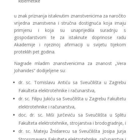
kibernetike
u znak priznanja istaknutim znanstvenicima za naročito
vrijedna znanstvena i stručna dostignuća koja imaju
primjenu i koja su unaprijedila suradnju s
gospodarstvom te za istaknute doprinose radu
Akademije i njezinoj afirmaciji u svijetu tijekom
proteklih pet godina.
Nagrade mladim znanstvenicima za znanost „Vera
Johanides“ dodijeljene su:
dr. sc. Tomislavu Antiću sa Sveučilišta u Zagrebu
Fakulteta elektrotehnike i računarstva,
dr. sc. Filipu Jukiću sa Sveučilišta u Zagrebu Fakultetu
elektrotehnike i računarstva,
doc. dr. sc. Miši Jurčeviću sa Sveučilišta u Splitu
Fakulteta elektrotehnike, strojarstva i brodogradnje, i
dr. sc. Mateju Žnidarecu sa Sveučilišta Josipa Jurja
Strossmayera Fakulteta elektrotehnike, računarstva i