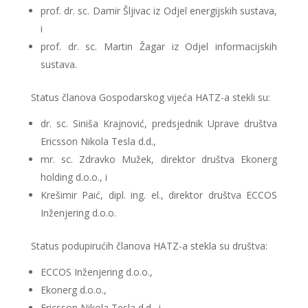
prof. dr. sc. Damir Šljivac iz Odjel energijskih sustava,
i
prof. dr. sc. Martin Žagar iz Odjel informacijskih
sustava.
Status članova Gospodarskog vijeća HATZ-a stekli su:
dr. sc. Siniša Krajnović, predsjednik Uprave društva
Ericsson Nikola Tesla d.d.,
mr. sc. Zdravko Mužek, direktor društva Ekonerg
holding d.o.o., i
Krešimir Paić, dipl. ing. el., direktor društva ECCOS
Inženjering d.o.o.
Status podupirućih članova HATZ-a stekla su društva:
ECCOS Inženjering d.o.o.,
Ekonerg d.o.o.,
Ericsson Nikola Tesla d.d., i