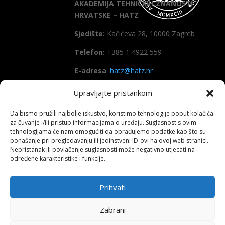
AKADEMIJA TEHNIČKIH ZNANOSTI
HRVATSKE – HATZ
Sjedište:
Kačićeva 28, 10000 Zagreb
Telefon:
+385 1 4922 559
E-adresa
:
hatz@hatz.hr
Upravljajte pristankom
OIB:
89465386965
Da bismo pružili najbolje iskustvo, koristimo tehnologije poput kolačića
IBAN
HR7923600001101573628
za čuvanje i/ili pristup informacijama o uređaju. Suglasnost s ovim
(Zagrebačka banka d.d)
tehnologijama će nam omogućiti da obrađujemo podatke kao što su
ponašanje pri pregledavanju ili jedinstveni ID-ovi na ovoj web stranici.
SWIFT
: ZABAHR2X
Nepristanak ili povlačenje suglasnosti može negativno utjecati na
određene karakteristike i funkcije.
Prihvati
Copyright All right reserved HATZ – 2026
Zabrani