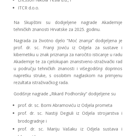
ITCR d.o.o.
Na Skupštini su dodijeljene nagrade Akademije
tehničkih znanosti Hrvatske za 2025. godinu.
Nagrada za životno djelo “Moć znanja” dodijeljena je
prof. dr. sc. Franji Joviću iz Odjela za sustave i
kibernetiku u znak priznanja za naročito isticanje u radu
Akademije te za cjelokupan znanstveno-straživački rad
u području tehničkih znanosti i višegodišnji doprinos
napretku struke, s osobitim naglaskom na primjenu
rezultata istraživačkog rada.
Godišnje nagrade „Rikard Podhorsky“ dodijeljene su
prof. dr. sc. Borni Abramoviću iz Odjela prometa
prof. dr. sc. Nastiji Degiuli iz Odjela strojarstva i
brodogradnje i
prof. dr. sc. Mariju Vašaku iz Odjela sustava i