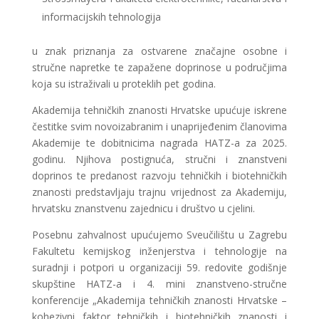
informacijskih tehnologija
u znak priznanja za ostvarene značajne osobne i
stručne napretke te zapažene doprinose u područjima
koja su istraživali u proteklih pet godina.
Akademija tehničkih znanosti Hrvatske upućuje iskrene
čestitke svim novoizabranim i unaprijeđenim članovima
Akademije te dobitnicima nagrada HATZ-a za 2025.
godinu. Njihova postignuća, stručni i znanstveni
doprinos te predanost razvoju tehničkih i biotehničkih
znanosti predstavljaju trajnu vrijednost za Akademiju,
hrvatsku znanstvenu zajednicu i društvo u cjelini.
Posebnu zahvalnost upućujemo Sveučilištu u Zagrebu
Fakultetu kemijskog inženjerstva i tehnologije na
suradnji i potpori u organizaciji 59. redovite godišnje
skupštine HATZ-a i 4. mini znanstveno-stručne
konferencije „Akademija tehničkih znanosti Hrvatske –
kohezivni faktor tehničkih i biotehničkih znanosti i