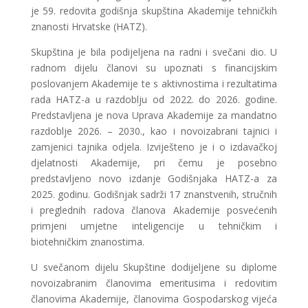
je 59. redovita godišnja skupština Akademije tehničkih
znanosti Hrvatske (HATZ).
Skupština je bila podijeljena na radni i svečani dio. U
radnom dijelu članovi su upoznati s financijskim
poslovanjem Akademije te s aktivnostima i rezultatima
rada HATZ-a u razdoblju od 2022. do 2026. godine.
Predstavljena je nova Uprava Akademije za mandatno
razdoblje 2026. – 2030., kao i novoizabrani tajnici i
zamjenici tajnika odjela. Izviješteno je i o izdavačkoj
djelatnosti Akademije, pri čemu je posebno
predstavljeno novo izdanje Godišnjaka HATZ-a za
2025. godinu. Godišnjak sadrži 17 znanstvenih, stručnih
i preglednih radova članova Akademije posvećenih
primjeni umjetne inteligencije u tehničkim i
biotehničkim znanostima.
U svečanom dijelu Skupštine dodijeljene su diplome
novoizabranim članovima emeritusima i redovitim
članovima Akademije, članovima Gospodarskog vijeća