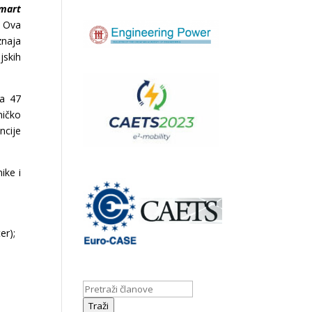
Smart
 Ova
znaja
jskih
ja 47
ničko
ncije
ike i
er);
Traži