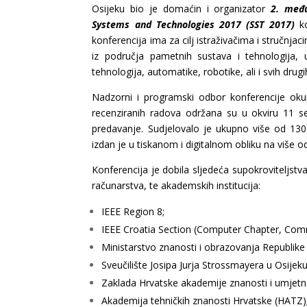
Osijeku bio je domaćin i organizator
2. među
Systems and Technologies 2017 (SST 2017)
ko
konferencija ima za cilj istraživačima i stručnja
iz područja pametnih sustava i tehnologija, 
tehnologija, automatike, robotike, ali i svih drugi
Nadzorni i programski odbor konferencije oku
recenziranih radova održana su u okviru 11 s
predavanje. Sudjelovalo je ukupno više od 130 
izdan je u tiskanom i digitalnom obliku na više o
Konferencija je dobila sljedeća supokroviteljstva 
računarstva, te akademskih institucija:
IEEE Region 8;
IEEE Croatia Section (Computer Chapter, Comm
Ministarstvo znanosti i obrazovanja Republike
Sveučilište Josipa Jurja Strossmayera u Osijeku
Zaklada Hrvatske akademije znanosti i umjetno
Akademija tehničkih znanosti Hrvatske (HATZ)