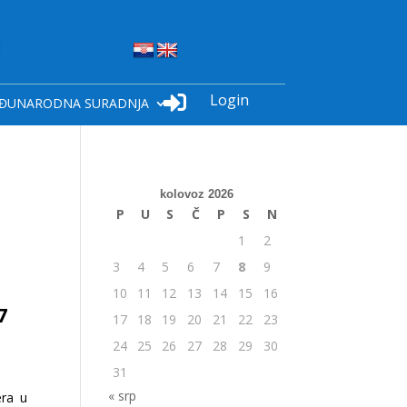
Login

ĐUNARODNA SURADNJA
kolovoz 2026
P
U
S
Č
P
S
N
1
2
3
4
5
6
7
8
9
10
11
12
13
14
15
16
7
17
18
19
20
21
22
23
24
25
26
27
28
29
30
31
« srp
era u