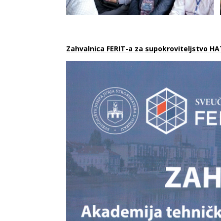
Zahvalnica FERIT-a za
su
pokroviteljstvo H