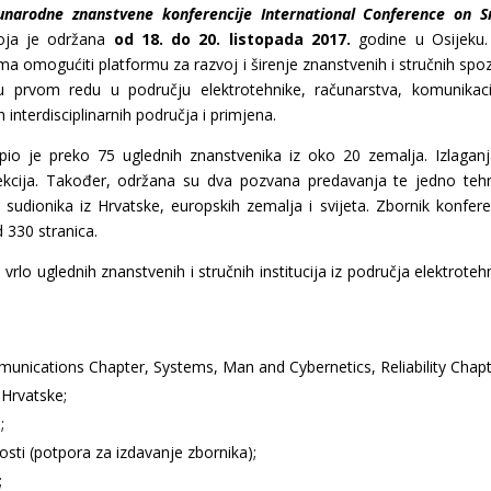
narodne znanstvene konferencije International Conference on 
ja je održana
od 18. do 20. listopada 2017.
godine u Osijeku.
cima omogućiti platformu za razvoj i širenje znanstvenih i stručnih spo
u prvom redu u području elektrotehnike, računarstva, komunikaci
h interdisciplinarnih područja i primjena.
pio je preko 75 uglednih znanstvenika iz oko 20 zemalja. Izlagan
ekcija. Također, održana su dva pozvana predavanja te jedno teh
sudionika iz Hrvatske, europskih zemalja i svijeta. Zbornik konfere
d 330 stranica.
vrlo uglednih znanstvenih i stručnih institucija iz područja elektrotehn
unications Chapter, Systems, Man and Cybernetics, Reliability Chapt
 Hrvatske;
;
sti (potpora za izdavanje zbornika);
;