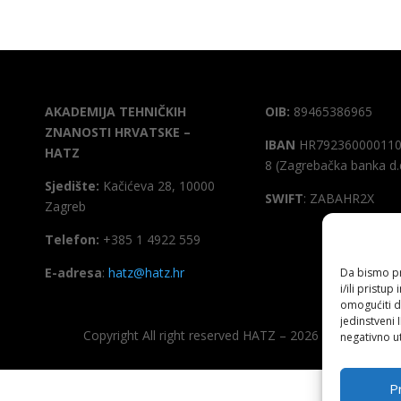
AKADEMIJA TEHNIČKIH
OIB:
89465386965
ZNANOSTI HRVATSKE –
IBAN
HR792360000110
HATZ
8 (Zagrebačka banka d.
Sjedište:
Kačićeva 28, 10000
SWIFT
: ZABAHR2X
Zagreb
Telefon:
+385 1 4922 559
E-adresa
:
hatz@hatz.hr
Da bismo pru
i/ili prist
omogućiti d
jedinstveni 
Copyright All right reserved HATZ – 2026
negativno ut
Pr