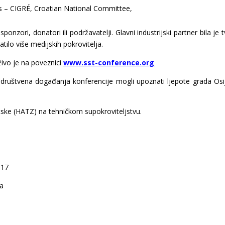
ms – CIGRÉ, Croatian National Committee,
ponzori, donatori ili podržavatelji. Glavni industrijski partner bila je t
ratilo više medijskih pokrovitelja.
živo je na poveznici
www.sst-conference.org
z društvena događanja konferencije mogli upoznati ljepote grada Osi
tske (HATZ) na tehničkom supokroviteljstvu.
017
va