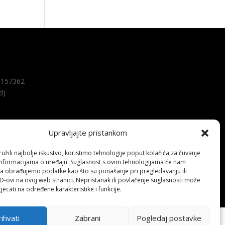
157362
d)
Upravljajte pristankom
žili najbolje iskustvo, koristimo tehnologije poput kolačića za čuvanje
up informacijama o uređaju. Suglasnost s ovim tehnologijama će nam
a obrađujemo podatke kao što su ponašanje pri pregledavanju ili
ID-ovi na ovoj web stranici. Nepristanak ili povlačenje suglasnosti može
jecati na određene karakteristike i funkcije.
ihvati
Zabrani
Pogledaj postavke