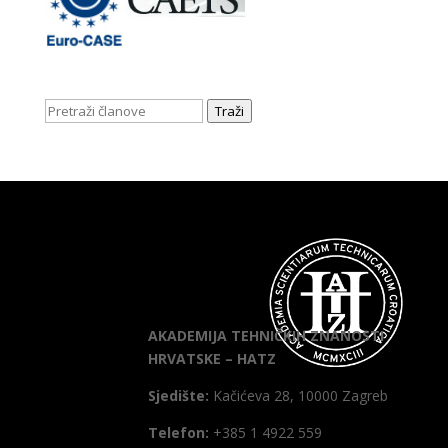
Traži
AKADEMIJA TEHNIČKIH ZNANOSTI
HRVATSKE – HATZ
Sjedište:
Kačićeva 28, 10000 Zagreb
Telefon:
+385 1 4922 559