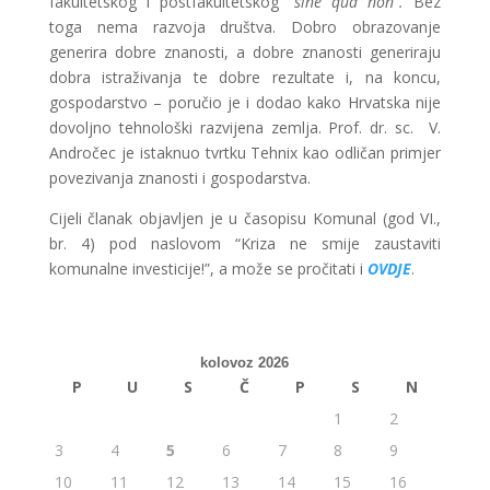
fakultetskog i postfakultetskog
“sine qua non”.
Bez
toga nema razvoja društva. Dobro obrazovanje
generira dobre znanosti, a dobre znanosti generiraju
dobra istraživanja te dobre rezultate i, na koncu,
gospodarstvo – poručio je i dodao kako Hrvatska nije
dovoljno tehnološki razvijena zemlja. Prof. dr. sc. V.
Andročec je istaknuo tvrtku Tehnix kao odličan primjer
povezivanja znanosti i gospodarstva.
Cijeli članak objavljen je u časopisu Komunal (god VI.,
br. 4) pod naslovom “Kriza ne smije zaustaviti
komunalne investicije!”, a može se pročitati i
OVDJE
.
kolovoz 2026
P
U
S
Č
P
S
N
1
2
3
4
5
6
7
8
9
10
11
12
13
14
15
16