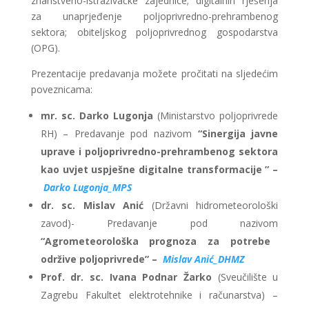
znanstveno-istraživačke zajednice; digitalnih rješenja
za unaprjeđenje poljoprivredno-prehrambenog
sektora; obiteljskog poljoprivrednog gospodarstva
(OPG).
Prezentacije predavanja možete pročitati na sljedećim
poveznicama:
mr. sc. Darko Lugonja
(Ministarstvo poljoprivrede
RH) – Predavanje pod nazivom
“Sinergija javne
uprave i poljoprivredno-prehrambenog sektora
kao uvjet uspješne digitalne transformacije ” –
Darko Lugonja_MPS
dr. sc. Mislav Anić
(Državni hidrometeorološki
zavod)- Predavanje pod nazivom
“Agrometeorološka prognoza za potrebe
održive poljoprivrede” –
Mislav Anić_DHMZ
Prof. dr. sc. Ivana Podnar Žarko
(Sveučilište u
Zagrebu Fakultet elektrotehnike i računarstva) –