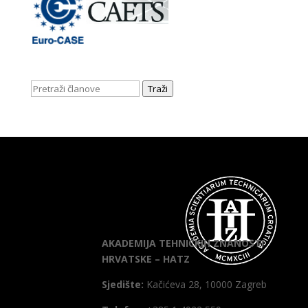
Traži
AKADEMIJA TEHNIČKIH ZNANOSTI
HRVATSKE – HATZ
Sjedište:
Kačićeva 28, 10000 Zagreb