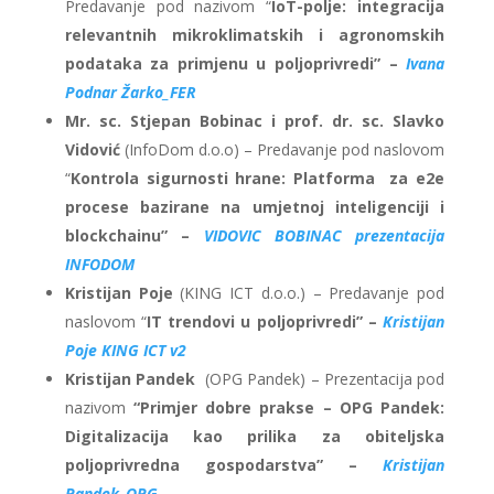
Predavanje pod nazivom “
IoT-polje: integracija
relevantnih mikroklimatskih i agronomskih
podataka za primjenu u poljoprivredi” –
Ivana
Podnar Žarko_FER
Mr. sc. Stjepan Bobinac i prof. dr. sc. Slavko
Vidović
(InfoDom d.o.o) – Predavanje pod naslovom
“
Kontrola sigurnosti hrane: Platforma za e2e
procese bazirane na umjetnoj inteligenciji i
blockchainu” –
VIDOVIC BOBINAC prezentacija
INFODOM
Kristijan Poje
(KING ICT d.o.o.) – Predavanje pod
naslovom “
IT trendovi u poljoprivredi” –
Kristijan
Poje KING ICT v2
Kristijan Pandek
(OPG Pandek) – Prezentacija pod
nazivom
“Primjer dobre prakse – OPG Pandek:
Digitalizacija kao prilika za obiteljska
poljoprivredna gospodarstva” –
Kristijan
Pandek_OPG