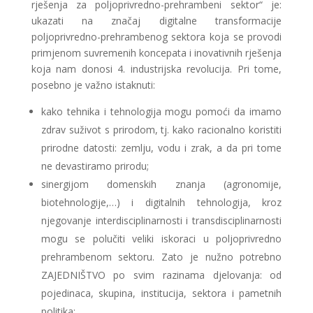
rješenja za poljoprivredno-prehrambeni sektor“ je:
ukazati na značaj digitalne transformacije
poljoprivredno-prehrambenog sektora koja se provodi
primjenom suvremenih koncepata i inovativnih rješenja
koja nam donosi 4. industrijska revolucija. Pri tome,
posebno je važno istaknuti:
kako tehnika i tehnologija mogu pomoći da imamo
zdrav suživot s prirodom, tj. kako racionalno koristiti
prirodne datosti: zemlju, vodu i zrak, a da pri tome
ne devastiramo prirodu;
sinergijom domenskih znanja (agronomije,
biotehnologije,…) i digitalnih tehnologija, kroz
njegovanje interdisciplinarnosti i transdisciplinarnosti
mogu se polučiti veliki iskoraci u poljoprivredno
prehrambenom sektoru. Zato je nužno potrebno
ZAJEDNIŠTVO po svim razinama djelovanja: od
pojedinaca, skupina, institucija, sektora i pametnih
politika;