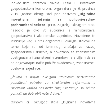
Inovacijskim centrom Nikola Tesla i Hrvatskom
gospodarskom komorom, organizirala je 6. prosinca
2019. godine okrugli stol pod nazivom
„Digitalna
inovativna rješenja za poljoprivredno-
prehrambeni sektor“
(FER, Zagreb). Okruglom stolu
nazočilo je oko 70 sudionika iz ministarstava,
gospodarstva i akademske zajednice. Navedene tri
institucije već u nizu organiziraju okrugle stolove na
teme koje su od iznimnog značaja za razvoj
gospodarstva i društva, a povezano sa znanstvenim
postignućima i znanstvenim trendovima s ciljem da se
na odgovarajući način približe akademske, znanstvene i
poslovne zajednice.
„Želimo s našim okruglim stolovima perzistentno
pobuđivati potrebu za strukturnim reformama u
Hrvatskoj. Možda nas netko čuje, i razumije. Mi želimo
pomoći, na dobrobit naše države.“
Osnovni cilj okruglog stola „Digitalna inovativna