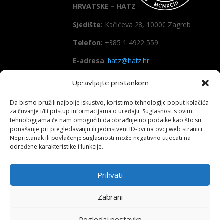
HRVATSKE – HATZ
Sjedište:
Kačićeva 28, 10000 Zagreb
Telefon:
+385 1 4922 559
E-adresa
:
hatz@hatz.hr
Upravljajte pristankom
OIB:
89465386965
Da bismo pružili najbolje iskustvo, koristimo tehnologije poput kolačića
IBAN
HR7923600001101573628
za čuvanje i/ili pristup informacijama o uređaju. Suglasnost s ovim
(Zagrebačka banka d.d)
tehnologijama će nam omogućiti da obrađujemo podatke kao što su
ponašanje pri pregledavanju ili jedinstveni ID-ovi na ovoj web stranici.
SWIFT
: ZABAHR2X
Nepristanak ili povlačenje suglasnosti može negativno utjecati na
određene karakteristike i funkcije.
Prihvati
Copyright All right reserved HATZ – 2026
Zabrani
Pogledaj postavke