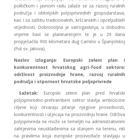
političkom i javnom radu zalaže se za razvoj ruralnih
područja i obiteljskih poljoprivrednih gospodarstava,
kao i za zaštitu tradicionalnih, kršćanskih i općeljudskih
vrijednosti. Dobrovoljna je vatrogaskinja, u slobodno
vrijeme bavi se planinarenjem te je u 29 dana
propješačila 900 kilometara dug Camino u Španjolskoj
(Put sv. Jakova).
Naslov izlaganja:
Europski zeleni plan i
konkurentnost hrvatskog agri-food sektora:
održivost proizvodnje hrane, razvoj ruralnih
područja i otpornost hrvatske poljoprivrede
Sažetak:
Europski zeleni plan pred hrvatski
poljoprivredno-prehrambeni sektor stavlja ambiciozne
ciljeve koji otvaraju pitanje njegove provedivosti,
konkurentnosti i utjecaja na proizvodnju hrane. Održiva
poljoprivreda ne može se temeljiti na administrativnim
zahtjevima neusklađenima sa stanjem na terenu, niti
na pravilima koja europske proizvođače stavljaju u