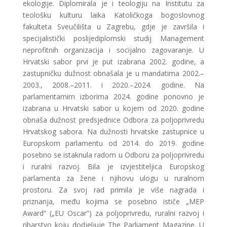
ekologije. Diplomirala je i teologiju na Institutu za
teološku kulturu laika Katoličkoga bogoslovnog
fakulteta Sveučilišta u Zagrebu, gdje je završila i
specijalistički poslijediplomski studij Management
neprofitnih organizacija i socijalno zagovaranje. U
Hrvatski sabor prvi je put izabrana 2002. godine, a
zastupničku dužnost obnašala je u mandatima 2002.–
2003., 2008.–2011. i 2020.–2024. godine. Na
parlamentarnim izborima 2024. godine ponovno je
izabrana u Hrvatski sabor u kojem od 2020. godine
obnaša dužnost predsjednice Odbora za poljoprivredu
Hrvatskog sabora. Na dužnosti hrvatske zastupnice u
Europskom parlamentu od 2014. do 2019. godine
posebno se istaknula radom u Odboru za poljoprivredu
i ruralni razvoj. Bila je izvjestiteljica Europskog
parlamenta za žene i njihovu ulogu u ruralnom
prostoru. Za svoj rad primila je više nagrada i
priznanja, među kojima se posebno ističe „MEP
Award” („EU Oscar”) za poljoprivredu, ruralni razvoj i
ribarstvo koju dodjeljuje The Parliament Magazine. U