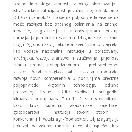
okolnostima uloga znanosti, visokog obrazovanja i
istraživačkih institucija postaje važnija nego ikada prije.
Održiva i tehnološki moderna poljoprivreda više se ne
može razvijati bez snažnog oslanjanja na znanje,
inovacije, digitalizaciju i interdisciplinarni pristup
upravljanju prirodnim resursima. Izlaganje će istaknuti
ulogu Agronomskog fakulteta Sveučilišta u Zagrebu
kao vodeće nacionalne institucije u obrazovanju
stručnjaka, razvoju znanstvenih istraživanja i prijenosu
znanja prema poljoprivrednom i prehrambenom
sektoru. Poseban naglasak bit će stavljen na potrebu
razvoja novih kompetencija u područjima precizne
poljoprivrede, digitalnih tehnologija, održive
proizvodnje hrane, zaštite okoliša i prilagodbe
klimatskim promjenama. Također će se otvoriti pitanje
kako kroz suradnju akademske zajednice,
gospodarstva i institucija stvoriti otporniji i
konkurentniji hrvatski agri-food sektor. Cilj izlaganja je
pokazati da zelena tranzicija neće biti uspješna bez