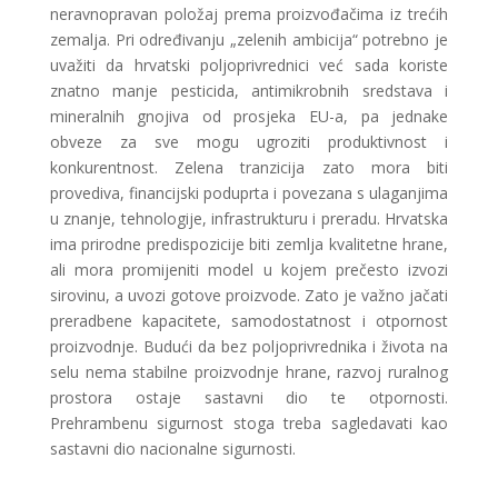
neravnopravan položaj prema proizvođačima iz trećih
zemalja. Pri određivanju „zelenih ambicija“ potrebno je
uvažiti da hrvatski poljoprivrednici već sada koriste
znatno manje pesticida, antimikrobnih sredstava i
mineralnih gnojiva od prosjeka EU-a, pa jednake
obveze za sve mogu ugroziti produktivnost i
konkurentnost. Zelena tranzicija zato mora biti
provediva, financijski poduprta i povezana s ulaganjima
u znanje, tehnologije, infrastrukturu i preradu. Hrvatska
ima prirodne predispozicije biti zemlja kvalitetne hrane,
ali mora promijeniti model u kojem prečesto izvozi
sirovinu, a uvozi gotove proizvode. Zato je važno jačati
preradbene kapacitete, samodostatnost i otpornost
proizvodnje. Budući da bez poljoprivrednika i života na
selu nema stabilne proizvodnje hrane, razvoj ruralnog
prostora ostaje sastavni dio te otpornosti.
Prehrambenu sigurnost stoga treba sagledavati kao
sastavni dio nacionalne sigurnosti.