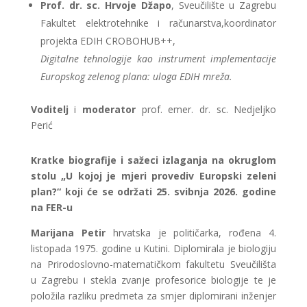
Prof. dr. sc. Hrvoje Džapo
, Sveučilište u Zagrebu
Fakultet elektrotehnike i računarstva,koordinator
projekta EDIH CROBOHUB++,
Digitalne tehnologije kao instrument implementacije
Europskog zelenog plana: uloga EDIH mreža.
Voditelj
i
moderator
prof. emer. dr. sc. Nedjeljko
Perić
Kratke biografije i sažeci izlaganja na okruglom
stolu „U kojoj je mjeri provediv Europski zeleni
plan?“ koji će se održati 25. svibnja 2026. godine
na FER-u
Marijana Petir
hrvatska je političarka, rođena 4.
listopada 1975. godine u Kutini. Diplomirala je biologiju
na Prirodoslovno-matematičkom fakultetu Sveučilišta
u Zagrebu i stekla zvanje profesorice biologije te je
položila razliku predmeta za smjer diplomirani inženjer