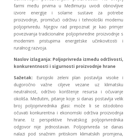
farmi među prvima u Međimurju uvodi obnovljive
izvore energije i solarne sustave za potrebe
proizvodnje, promičući održivu i tehnološki modernu
poljoprivredu. Njegov rad prepoznat je kao primjer
povezivanja tradicionalne poljoprivredne proizvodnje s
modernim pristupima energetske učinkovitosti i
ruralnog razvoja.
Naslov izlaganja:
Poljoprivreda između održivosti,
konkurentnosti i sigurnosti proizvodnje hrane
Sažetak:
Europski zeleni plan postavlja visoke i
dugoročno važne ciljeve vezane uz klimatsku
neutralnost, održivo korištenje resursa i očuvanje
okoliša. Međutim, pitanje koje si danas postavlja velik
broj poljoprivrednika glasi: može li se istodobno
očuvati konkurentna i ekonomski održiva proizvodnja
hrane. Iz perspektive hrvatskog poljoprivrednika
odgovor nije jednostavan. Poljoprivreda se danas
nalazi pod snažnim pritiskom klimatskih promjena,