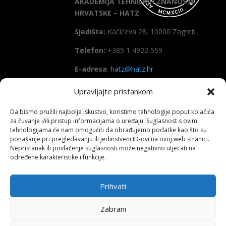
AKADEMIJA TEHNIČKIH ZNANOSTI
HRVATSKE – HATZ
Sjedište:
Kačićeva 28, 10000 Zagreb
Telefon:
+385 1 4922 559
E-adresa
:
hatz@hatz.hr
Upravljajte pristankom
OIB:
89465386965
Da bismo pružili najbolje iskustvo, koristimo tehnologije poput kolačića
IBAN
HR7923600001101573628
za čuvanje i/ili pristup informacijama o uređaju. Suglasnost s ovim
(Zagrebačka banka d.d)
tehnologijama će nam omogućiti da obrađujemo podatke kao što su
ponašanje pri pregledavanju ili jedinstveni ID-ovi na ovoj web stranici.
SWIFT
: ZABAHR2X
Nepristanak ili povlačenje suglasnosti može negativno utjecati na
određene karakteristike i funkcije.
Prihvati
Copyright All right reserved HATZ – 2026
Zabrani