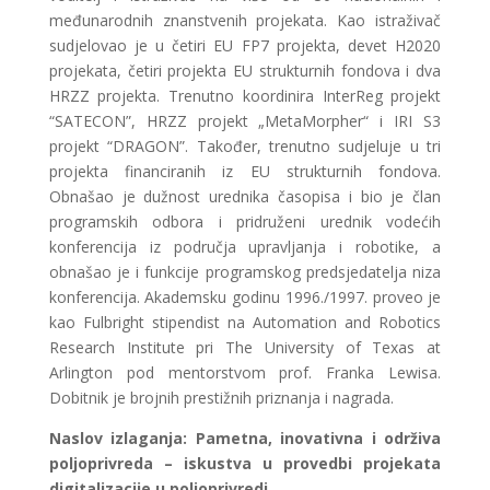
međunarodnih znanstvenih projekata. Kao istraživač
sudjelovao je u četiri EU FP7 projekta, devet H2020
projekata, četiri projekta EU strukturnih fondova i dva
HRZZ projekta. Trenutno koordinira InterReg projekt
“SATECON”, HRZZ projekt „MetaMorpher“ i IRI S3
projekt “DRAGON”. Također, trenutno sudjeluje u tri
projekta financiranih iz EU strukturnih fondova.
Obnašao je dužnost urednika časopisa i bio je član
programskih odbora i pridruženi urednik vodećih
konferencija iz područja upravljanja i robotike, a
obnašao je i funkcije programskog predsjedatelja niza
konferencija. Akademsku godinu 1996./1997. proveo je
kao Fulbright stipendist na Automation and Robotics
Research Institute pri The University of Texas at
Arlington pod mentorstvom prof. Franka Lewisa.
Dobitnik je brojnih prestižnih priznanja i nagrada.
Naslov izlaganja:
Pametna, inovativna i održiva
poljoprivreda – iskustva u provedbi projekata
digitalizacije u poljoprivredi