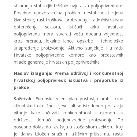
stvaranja stabilnijih tržišnih uvjeta za poljoprivrednike.
Posebno upozorava na problem nestabilnosti cijena
žive stoke, rast troškova proizvodnje i administrativna
opterećenja sektora, ističući kako hrvatska
poljoprivreda mora stvarati veću dodanu vrijednost
kroz preradu, lokalne lance opskrbe i tehnološko
unapređenje proizvodnje. Aktivno sudjeluje i u radu
Hrvatske poljoprivredne komore kao predstavnik
mlađe generacije hrvatskih poljoprivrednika.
Naslov izlaganja:
Prema održivoj i konkurentnoj
hrvatskoj poljoprivredi: iskustva i preporuke iz
prakse
Sažetak:
Europski zeleni plan postavlja ambiciozne
klimatske i okolišne ciljeve, ali se istodobno postavlja
pitanje kako očuvati konkurentnost i ekonomsku
održivost domaće poljoprivredne proizvodnje. To
posebno dolazi do izražaja u stočarskom sektoru, koji
je danas izložen snažnim tržišnim pritiscima, rastu