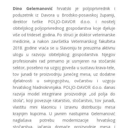
Dino Gelemanović
hrvatski je poljoprivrednik i
poduzetnik iz Davora u Brodsko-posavskoj županiji,
direktor tvrtke POLJO-DAVOR d.o.o. i nositelj
obiteljskog poljoprivrednog gospodarstva koje djeluje
više od trideset godina. Po struci je doktor veterinarske
medicine, a nakon završetka Veterinarskog fakulteta
2018. godine vraća se u Slavoniju te preuzima aktivnu
ulogu u razvoju obiteljskog gospodarstva. Njegov
profesionalni rad primarno je usmjeren na stočarski
sektor, posebno na uzgoj goveda u sustavu krava-tele,
tov junadi te proizvodnju junećeg mesa, uz dodatne
djelatnosti u svinjogojstvu, ovčarstvu i uzgoju
hrvatskog hladnokrvnjaka. POLJO-DAVOR d.o.o. danas
razvija model integrirane proizvodnje „od polja do
stola“, koji povezuje ratarstvo, stočarstvo, tov junadi,
vlastitu mini klaonicu i izravnu distribuciju mesa
krajnjim kupcima. U javnim nastupima Gelemanović
naglašava potrebu modernizacije hrvatskog
stočarstva, jačanja domaće proizvodnje mesa i