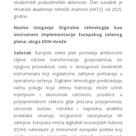
studentskih poduzetničkih aktivnosti. Član suradnik je
Hrvatske akademije tehnički znanosti (HATZ) od 2025.
godine.
Naslov izlaganja
:
Digitalne tehnologije kao
instrument implementacije Europskog zelenog
plana: uloga EDIH mreže
Sažetak
: Europski zeleni plan postavlja ambiciozne
ciljeve održive transformacije gospodarstva, no
njegova provedivost ovisi o dostupnosti konkretnih
instrumenata koji regulatorne zahtjeve pretvaraju u
operativna rješenja. Digitalne tehnologije predstavljaju
važnu polugu koja zelenu tranziciju može učiniti
mjerljivom i ekonomski održivom, posebice u
poljoprivrednom sektoru gdje precizna poljoprivreda,
senzorski sustavi, robotika i napredna analitika
podataka otvaraju mogućnost ispunjavanja tih
zahtjeva. Europska mreža digitalnih inovacijskih hubova
(EDIH) odnedavni je instrument europske politike koji