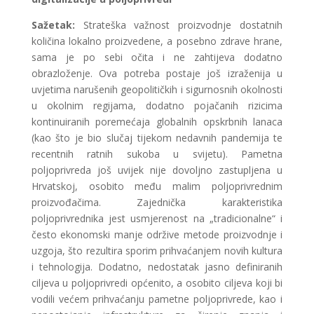
Sažetak:
Strateška važnost proizvodnje dostatnih
količina lokalno proizvedene, a posebno zdrave hrane,
sama je po sebi očita i ne zahtijeva dodatno
obrazloženje. Ova potreba postaje još izraženija u
uvjetima narušenih geopolitičkih i sigurnosnih okolnosti
u okolnim regijama, dodatno pojačanih rizicima
kontinuiranih poremećaja globalnih opskrbnih lanaca
(kao što je bio slučaj tijekom nedavnih pandemija te
recentnih ratnih sukoba u svijetu). Pametna
poljoprivreda još uvijek nije dovoljno zastupljena u
Hrvatskoj, osobito među malim poljoprivrednim
proizvođačima. Zajednička karakteristika
poljoprivrednika jest usmjerenost na „tradicionalne“ i
često ekonomski manje održive metode proizvodnje i
uzgoja, što rezultira sporim prihvaćanjem novih kultura
i tehnologija. Dodatno, nedostatak jasno definiranih
ciljeva u poljoprivredi općenito, a osobito ciljeva koji bi
vodili većem prihvaćanju pametne poljoprivrede, kao i