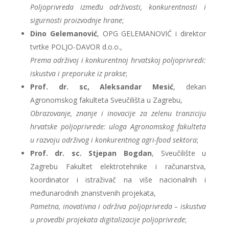
Poljoprivreda između održivosti, konkurentnosti i
sigurnosti proizvodnje hrane
;
Dino Gelemanović
, OPG GELEMANOVIĆ i direktor
tvrtke POLJO-DAVOR d.o.o.,
Prema održivoj i konkurentnoj hrvatskoj poljoprivredi:
iskustva i preporuke iz prakse
;
Prof. dr. sc, Aleksandar Mesić
, dekan
Agronomskog fakulteta Sveučilišta u Zagrebu,
Obrazovanje, znanje i inovacije za zelenu tranziciju
hrvatske poljoprivrede: uloga Agronomskog fakulteta
u razvoju održivog i konkurentnog agri-food sektora
;
Prof. dr. sc. Stjepan Bogdan
, Sveučilište u
Zagrebu Fakultet elektrotehnike i računarstva,
koordinator i istraživač na više nacionalnih i
međunarodnih znanstvenih projekata,
Pametna, inovativna i održiva poljoprivreda – iskustva
u provedbi projekata digitalizacije poljoprivrede
;