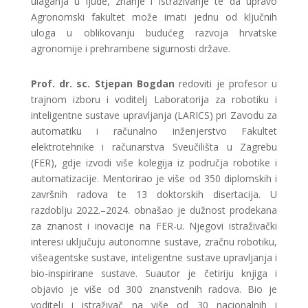
ulaganja u ljude, znanje i istraživanje te da upravo
Agronomski fakultet može imati jednu od ključnih
uloga u oblikovanju budućeg razvoja hrvatske
agronomije i prehrambene sigurnosti države.
Prof. dr. sc. Stjepan Bogdan
redoviti je profesor u
trajnom izboru i voditelj Laboratorija za robotiku i
inteligentne sustave upravljanja (LARICS) pri Zavodu za
automatiku i računalno inženjerstvo Fakultet
elektrotehnike i računarstva Sveučilišta u Zagrebu
(FER), gdje izvodi više kolegija iz područja robotike i
automatizacije. Mentorirao je više od 350 diplomskih i
završnih radova te 13 doktorskih disertacija. U
razdoblju 2022.–2024. obnašao je dužnost prodekana
za znanost i inovacije na FER-u. Njegovi istraživački
interesi uključuju autonomne sustave, zračnu robotiku,
višeagentske sustave, inteligentne sustave upravljanja i
bio-inspirirane sustave. Suautor je četiriju knjiga i
objavio je više od 300 znanstvenih radova. Bio je
voditelj i istraživač na više od 30 nacionalnih i