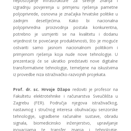
nepostojanje infrastrukture za širenje znanja i
izgradnju povjerenja u primjenu rješenja pametne
poljoprivrede, osnovna je značajka hrvatske politike u
zadnjim desetljećima. Kako bi nacionalna
poljoprivredna proizvodnja postala konkurentna,
potrebno je usmjeriti se na kvalitetu i dodanu
vrijednost te povećanje produktivnosti, što je moguće
ostvariti samo jasnom nacionalnom politikom i
primjenom rješenja koja nude nove tehnologije. U
prezentaciji će se ukratko predstaviti nove digitalne
transformativne tehnologije, temeljene na iskustvima
iz provedbe niza istraživačko-razvojnih projekata.
Prof. dr. sc. Hrvoje Džapo
redoviti je profesor na
Fakultetu elektrotehnike i računarstva Sveučilišta u
Zagrebu (FER). Područja njegova istraživačkog,
nastavnog i stručnog interesa obuhvaćaju senzorske
tehnologije, ugradbene računalne sustave, obradu
signala, biomedicinsko inženjerstvo, upravljanje
inovacijama te transfer znanja i tehnologije.