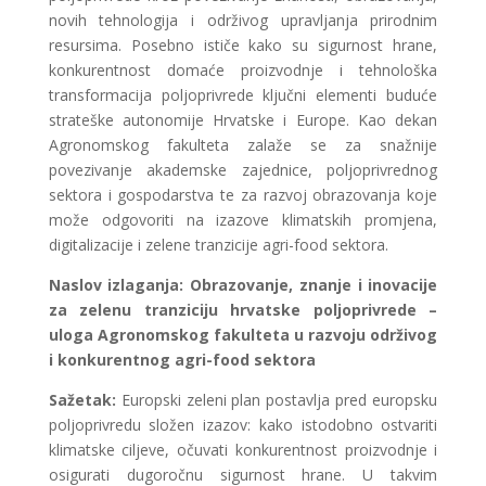
novih tehnologija i održivog upravljanja prirodnim
resursima. Posebno ističe kako su sigurnost hrane,
konkurentnost domaće proizvodnje i tehnološka
transformacija poljoprivrede ključni elementi buduće
strateške autonomije Hrvatske i Europe. Kao dekan
Agronomskog fakulteta zalaže se za snažnije
povezivanje akademske zajednice, poljoprivrednog
sektora i gospodarstva te za razvoj obrazovanja koje
može odgovoriti na izazove klimatskih promjena,
digitalizacije i zelene tranzicije agri-food sektora.
Naslov izlaganja:
Obrazovanje, znanje i inovacije
za zelenu tranziciju hrvatske poljoprivrede –
uloga Agronomskog fakulteta u razvoju održivog
i konkurentnog agri-food sektora
Sažetak:
Europski zeleni plan postavlja pred europsku
poljoprivredu složen izazov: kako istodobno ostvariti
klimatske ciljeve, očuvati konkurentnost proizvodnje i
osigurati dugoročnu sigurnost hrane. U takvim