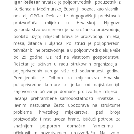
Igor Rešetar
hrvatski je poljoprivrednik i poduzetnik iz
Kuršanca u Međimurskoj županiji, poznat kao vlasnik i
nositelj OPG-a Rešetar te dugogodišnji predstavnik
proizvođača mlijeka u Hrvatskoj. Njegovo
gospodarstvo usmjereno je na stočarsku proizvodnju,
osobito uzgoj mliječnih krava te proizvodnju mlijeka,
mesa, žitarica i uljarica. Po struci je poljoprivredni
tehničar biljne proizvodnje, a u poljoprivredi djeluje više
od 25 godina. Uz rad na vlastitom gospodarstvu,
Rešetar je aktivan u radu strukovnih organizacija i
poljoprivrednih udruga više od sedamnaest godina.
Predsjednik je Odbora za mljekarstvo Hrvatske
poljoprivredne komore te jedan od najistaknutijih
zagovornika očuvanja domaće proizvodnje mlijeka i
jačanja prehrambene samodostatnosti Hrvatske. U
javnim nastupima često upozorava na strukturne
probleme hrvatskog mljekarstva, pad broja
proizvođača i rast uvoza hrane, ističući potrebu za
snažnijom potporom domaćim farmerima i
učinkovitijim povezivanjem proizvođača. Na svojoj