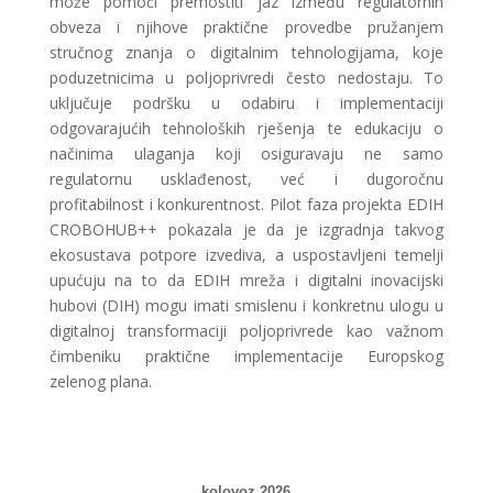
može pomoći premostiti jaz između regulatornih
obveza i njihove praktične provedbe pružanjem
stručnog znanja o digitalnim tehnologijama, koje
poduzetnicima u poljoprivredi često nedostaju. To
uključuje podršku u odabiru i implementaciji
odgovarajućih tehnoloških rješenja te edukaciju o
načinima ulaganja koji osiguravaju ne samo
regulatornu usklađenost, već i dugoročnu
profitabilnost i konkurentnost. Pilot faza projekta EDIH
CROBOHUB++ pokazala je da je izgradnja takvog
ekosustava potpore izvediva, a uspostavljeni temelji
upućuju na to da EDIH mreža i digitalni inovacijski
hubovi (DIH) mogu imati smislenu i konkretnu ulogu u
digitalnoj transformaciji poljoprivrede kao važnom
čimbeniku praktične implementacije Europskog
zelenog plana.
kolovoz 2026