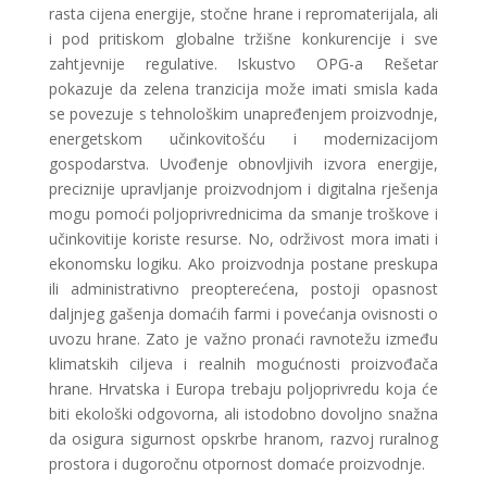
rasta cijena energije, stočne hrane i repromaterijala, ali
i pod pritiskom globalne tržišne konkurencije i sve
zahtjevnije regulative. Iskustvo OPG-a Rešetar
pokazuje da zelena tranzicija može imati smisla kada
se povezuje s tehnološkim unapređenjem proizvodnje,
energetskom učinkovitošću i modernizacijom
gospodarstva. Uvođenje obnovljivih izvora energije,
preciznije upravljanje proizvodnjom i digitalna rješenja
mogu pomoći poljoprivrednicima da smanje troškove i
učinkovitije koriste resurse. No, održivost mora imati i
ekonomsku logiku. Ako proizvodnja postane preskupa
ili administrativno preopterećena, postoji opasnost
daljnjeg gašenja domaćih farmi i povećanja ovisnosti o
uvozu hrane. Zato je važno pronaći ravnotežu između
klimatskih ciljeva i realnih mogućnosti proizvođača
hrane. Hrvatska i Europa trebaju poljoprivredu koja će
biti ekološki odgovorna, ali istodobno dovoljno snažna
da osigura sigurnost opskrbe hranom, razvoj ruralnog
prostora i dugoročnu otpornost domaće proizvodnje.