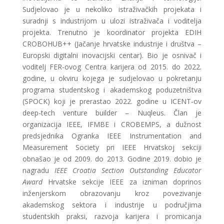
Sudjelovao je u nekoliko istraživačkih projekata i
suradnji s industrijom u ulozi istraživača i voditelja
projekta. Trenutno je koordinator projekta EDIH
CROBOHUB++ (Jačanje hrvatske industrije i društva –
Europski digitalni inovacijski centar). Bio je osnivač i
voditelj FER-ovog Centra karijera od 2015. do 2022.
godine, u okviru kojega je sudjelovao u pokretanju
programa studentskog i akademskog poduzetništva
(SPOCK) koji je prerastao 2022. godine u ICENT-ov
deep-tech venture builder – Nuqleus. Član je
organizacija IEEE, IFMBE i CROBEMPS, a dužnost
predsjednika Ogranka IEEE Instrumentation and
Measurement Society pri IEEE Hrvatskoj sekciji
obnašao je od 2009. do 2013. Godine 2019. dobio je
nagradu
IEEE Croatia Section Outstanding Educator
Award
Hrvatske sekcije IEEE za izniman doprinos
inženjerskom obrazovanju kroz povezivanje
akademskog sektora i industrije u područjima
studentskih praksi, razvoja karijera i promicanja