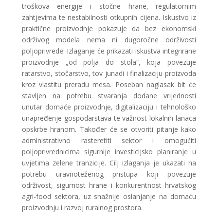
troškova energije i stočne hrane, regulatornim
zahtjevima te nestabilnosti otkupnih cijena. Iskustvo iz
praktične proizvodnje pokazuje da bez ekonomski
održivog modela nema ni dugoročne održivosti
poljoprivrede. Izlaganje će prikazati iskustva integrirane
proizvodnje „od polja do stola“, koja povezuje
ratarstvo, stočarstvo, tov junadi i finalizaciju proizvoda
kroz vlastitu preradu mesa. Poseban naglasak bit će
stavljen na potrebu stvaranja dodane vrijednosti
unutar domaće proizvodnje, digitalizaciju i tehnološko
unapređenje gospodarstava te važnost lokalnih lanaca
opskrbe hranom. Također će se otvoriti pitanje kako
administrativno rasteretiti sektor i omogućiti
poljoprivrednicima sigurnije investicijsko planiranje u
uvjetima zelene tranzicije. Cilj izlaganja je ukazati na
potrebu uravnoteženog pristupa koji povezuje
održivost, sigurnost hrane i konkurentnost hrvatskog
agri-food sektora, uz snažnije oslanjanje na domaću
proizvodnju i razvoj ruralnog prostora.