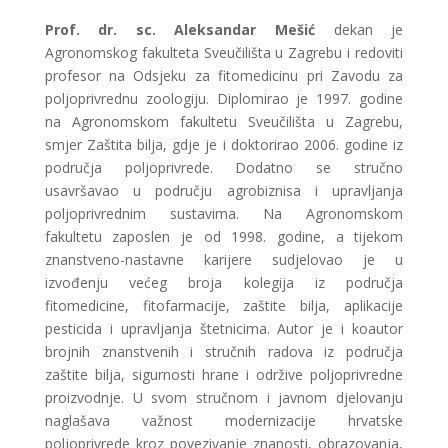
Prof. dr. sc. Aleksandar Mešić
dekan je
Agronomskog fakulteta Sveučilišta u Zagrebu i redoviti
profesor na Odsjeku za fitomedicinu pri Zavodu za
poljoprivrednu zoologiju. Diplomirao je 1997. godine
na Agronomskom fakultetu Sveučilišta u Zagrebu,
smjer Zaštita bilja, gdje je i doktorirao 2006. godine iz
područja poljoprivrede. Dodatno se stručno
usavršavao u području agrobiznisa i upravljanja
poljoprivrednim sustavima. Na Agronomskom
fakultetu zaposlen je od 1998. godine, a tijekom
znanstveno-nastavne karijere sudjelovao je u
izvođenju većeg broja kolegija iz područja
fitomedicine, fitofarmacije, zaštite bilja, aplikacije
pesticida i upravljanja štetnicima. Autor je i koautor
brojnih znanstvenih i stručnih radova iz područja
zaštite bilja, sigurnosti hrane i održive poljoprivredne
proizvodnje. U svom stručnom i javnom djelovanju
naglašava važnost modernizacije hrvatske
poljoprivrede kroz povezivanje znanosti, obrazovanja,