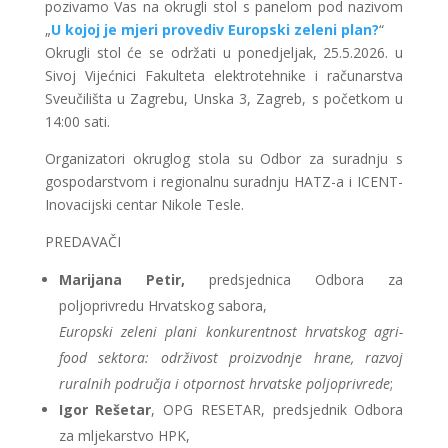
pozivamo Vas na okrugli stol s panelom pod nazivom
„
U kojoj je mjeri provediv Europski zeleni plan?
“
Okrugli stol će se održati u ponedjeljak, 25.5.2026. u
Sivoj Vijećnici Fakulteta elektrotehnike i računarstva
Sveučilišta u Zagrebu, Unska 3, Zagreb, s početkom u
14:00 sati.
Organizatori okruglog stola su Odbor za suradnju s
gospodarstvom i regionalnu suradnju HATZ-a i ICENT-
Inovacijski centar Nikole Tesle.
PREDAVAČI
Marijana Petir,
predsjednica Odbora za
poljoprivredu Hrvatskog sabora,
Europski zeleni plani konkurentnost hrvatskog agri-
food sektora: održivost proizvodnje hrane, razvoj
ruralnih područja i otpornost hrvatske poljoprivrede
;
Igor Rešetar
, OPG RESETAR, predsjednik Odbora
za mljekarstvo HPK,