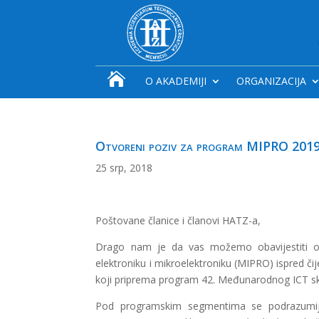

O AKADEMIJI
ORGANIZACIJA
Otvoreni poziv za program MIPRO 201
25 srp, 2018
Poštovane članice i članovi HATZ-a,
Drago nam je da vas možemo obavijestiti o r
elektroniku i mikroelektroniku (MIPRO) ispred či
koji priprema program 42. Međunarodnog ICT sku
Pod programskim segmentima se podrazumijeva