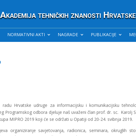
Akademija tehničkih znanosti Hrvatske
NORMATIVNI AKTI
NAGRADE
PUBLIKACIJE
ME
9
adu Hrvatske udruge za informacijsku i komunikacijsku tehnolo
jeg Programskog odbora djeluje naš uvaženi član prof. dr. sc. Karolj S
pa MIPRO 2019 koji će se održati u Opatiji od 20-24. svibnja 2019.
 organiziranje savjetovanja, radionica, seminara, okruglih sto