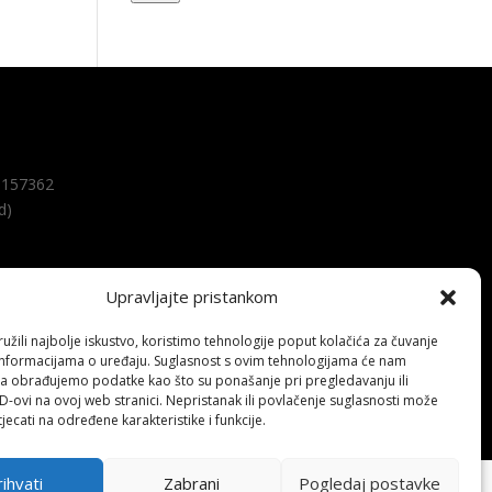
157362
d)
Upravljajte pristankom
žili najbolje iskustvo, koristimo tehnologije poput kolačića za čuvanje
up informacijama o uređaju. Suglasnost s ovim tehnologijama će nam
a obrađujemo podatke kao što su ponašanje pri pregledavanju ili
ID-ovi na ovoj web stranici. Nepristanak ili povlačenje suglasnosti može
jecati na određene karakteristike i funkcije.
ihvati
Zabrani
Pogledaj postavke