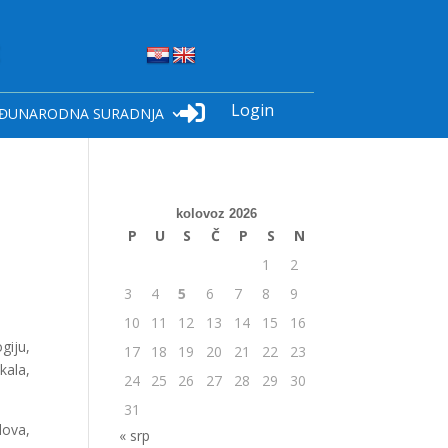
Login

ĐUNARODNA SURADNJA
kolovoz 2026
P
U
S
Č
P
S
N
1
2
3
4
5
6
7
8
9
10
11
12
13
14
15
16
giju,
17
18
19
20
21
22
23
kala,
24
25
26
27
28
29
30
31
lova,
« srp