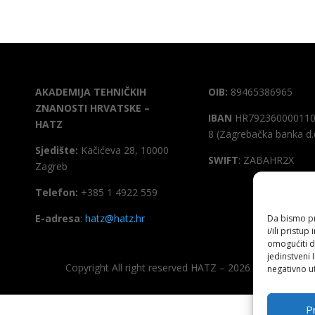
AKADEMIJA TEHNIČKIH
OIB:
89465386965
ZNANOSTI HRVATSKE –
IBAN
HR792360000110
HATZ
8 (Zagrebačka banka d.
Sjedište:
Kačićeva 28, 10000
SWIFT
: ZABAHR2X
Zagreb
Telefon:
+385 1 4922 559
E-adresa
:
hatz@hatz.hr
Da bismo pru
i/ili prist
omogućiti d
jedinstveni 
Copyright All right reserved HATZ – 2026
negativno ut
Pr