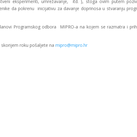
štveni eksperimenti, umrežavanje, itd. ), stoga ovim putem poz
tvenike da pokrenu inicijativu za davanje doprinosa u stvaranju pro
 članovi Programskog odbora MIPRO-a na kojem se razmatra i pri
to skorijem roku pošaljete na
mipro@mipro.hr