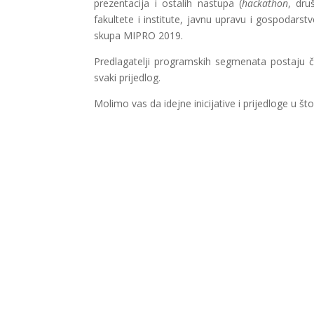
prezentacija i ostalih nastupa (
hackathon
, dru
fakultete i institute, javnu upravu i gospodars
skupa MIPRO 2019.
Predlagatelji programskih segmenata postaju
svaki prijedlog.
Molimo vas da idejne inicijative i prijedloge u š