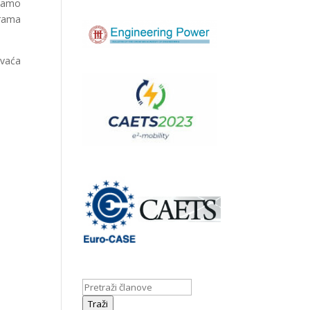
ivamo
grama
hvaća
Traži