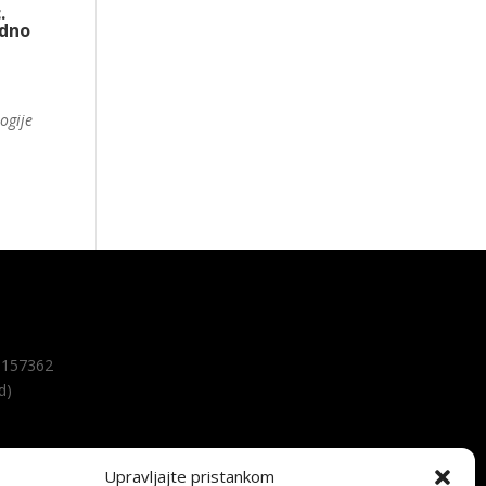
.
edno
ogije
157362
d)
Upravljajte pristankom