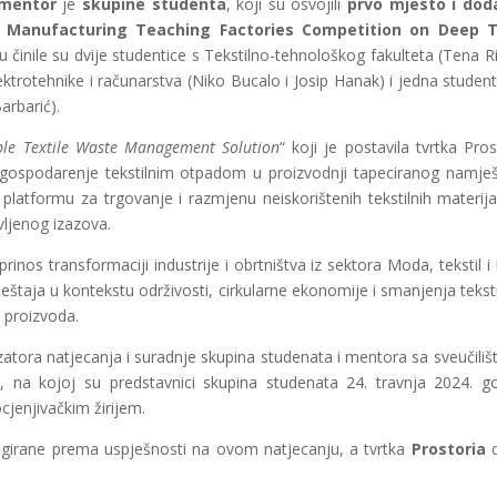
mentor
je
skupine studenta
, koji su osvojili
prvo mjesto i dod
 Manufacturing Teaching Factories Competition on Deep 
 činile su dvije studentice s Tekstilno-tehnološkog fakulteta (Tena Ri
ektrotehnike i računarstva (Niko Bucalo i Josip Hanak) i jedna student
arbarić).
ble Textile Waste Management Solution
“ koji je postavila tvrtka Pros
vo gospodarenje tekstilnim otpadom u proizvodnji tapeciranog namješ
nu platformu za trgovanje i razmjenu neiskorištenih tekstilnih materija
vljenog izazova.
rinos transformaciji industrije i obrtništva iz sektora Moda, tekstil i
ještaja u kontekstu održivosti, cirkularne ekonomije i smanjenja tekst
h proizvoda.
tora natjecanja i suradnje skupina studenata i mentora sa sveučilišta
 na kojoj su predstavnici skupina studenata 24. travnja 2024. g
cjenjivačkim žirijem.
angirane prema uspješnosti na ovom natjecanju, a tvrtka
Prostoria
d