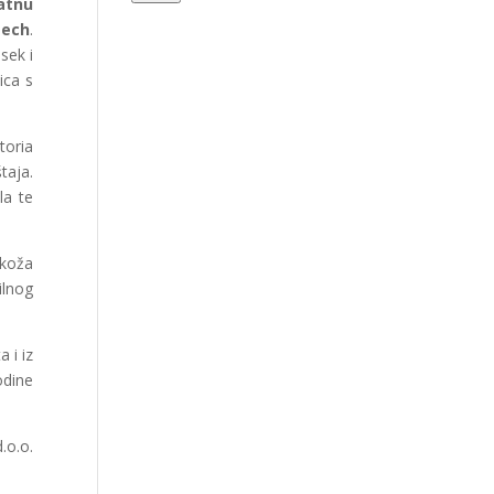
atnu
Tech
.
sek i
ica s
toria
taja.
la te
 koža
ilnog
 i iz
odine
.o.o.