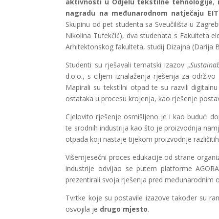
aktivnosti u Odjelu tekstilne tehnologije
,
nagradu na međunarodnom natječaju EIT
Skupinu od pet studenta sa Sveučilišta u Zagrebu
Nikolina Tufekčić), dva studenata s Fakulteta el
Arhitektonskog fakulteta, studij Dizajna (Darija B
Studenti su rješavali tematski izazov „
Sustaina
d.o.o., s ciljem iznalaženja rješenja za održi
Mapirali su tekstilni otpad te su razvili digital
ostataka u procesu krojenja, kao rješenje posta
Cjelovito rješenje osmišljeno je i kao budući dop
te srodnih industrija kao što je proizvodnja nam
otpada koji nastaje tijekom proizvodnje različiti
Višemjesečni proces edukacije od strane organiza
industrije odvijao se putem platforme AGORA,
prezentirali svoja rješenja pred međunarodnim o
Tvrtke koje su postavile izazove također su r
osvojila je
drugo mjesto
.