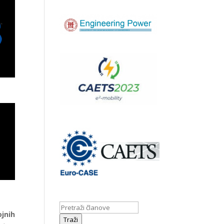
jnih
Traži