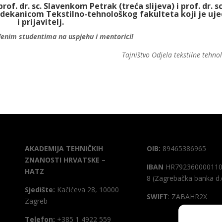
f. dr. sc. Slavenkom Petrak (treća slijeva) i prof. dr. sc
 dekanicom Tekstilno-tehnološkog fakulteta koji je uj
i prijavitelj.
enim studentima na uspjehu i mentorici!
Tajništvo Odjela tekstilne tehnol
AKADEMIJA TEHNIČKIH
OIB:
89465386965
ZNANOSTI HRVATSKE –
IBAN
HR792360000110
HATZ
8 (Zagrebačka banka d.
Sjedište:
Kačićeva 28, 10000
SWIFT
: ZABAHR2X
Zagreb
Telefon:
+385 1 4922 559