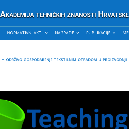
Akademija tehničkih znanosti Hrvatske
NORMATIVNI AKTI
NAGRADE
PUBLIKACIJE
ME
je – održivo gospodarenje tekstilnim otpadom u proizvodnji