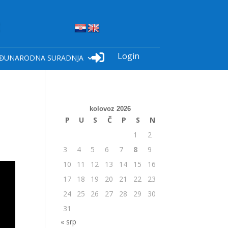
Login

ĐUNARODNA SURADNJA
kolovoz 2026
P
U
S
Č
P
S
N
1
2
3
4
5
6
7
8
9
10
11
12
13
14
15
16
17
18
19
20
21
22
23
24
25
26
27
28
29
30
31
« srp