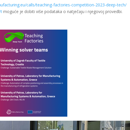
ufacturing.eu/calls/teaching-factories-competition-2023-deep-tech/
I
moguće je dobiti više podataka o natječaju i njegovoj provedbi.