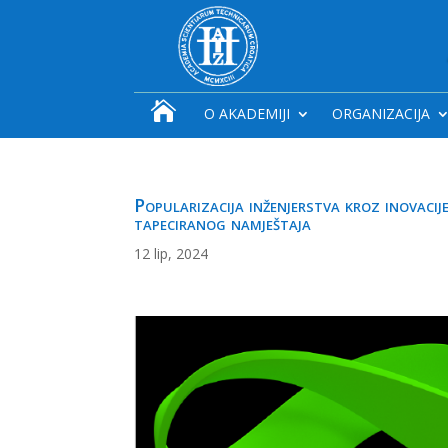

O AKADEMIJI
ORGANIZACIJA
Popularizacija inženjerstva kroz inovaci
tapeciranog namještaja
12 lip, 2024