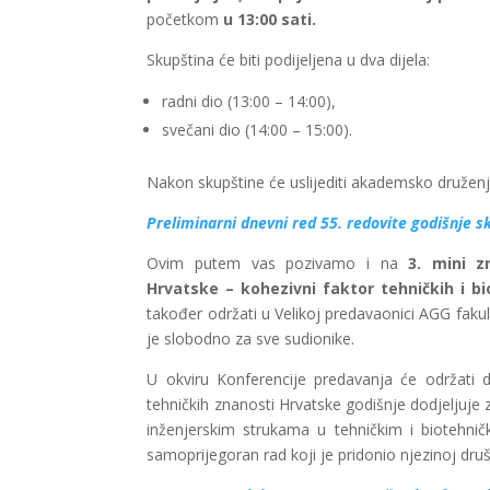
početkom
u 13:00 sati.
Skupština će biti podijeljena u dva dijela:
radni dio (13:00 – 14:00),
svečani dio (14:00 – 15:00).
Nakon skupštine će uslijediti akademsko druže
Preliminarni dnevni red 55. redovite godišnje 
Ovim putem vas pozivamo i na
3. mini z
Hrvatske – kohezivni faktor tehničkih i b
također održati u Velikoj predavaonici AGG fakul
je slobodno za sve sudionike.
U okviru Konferencije predavanja će održati d
tehničkih znanosti Hrvatske godišnje dodjeljuje
inženjerskim strukama u tehničkim i biotehnič
samoprijegoran rad koji je pridonio njezinoj druš