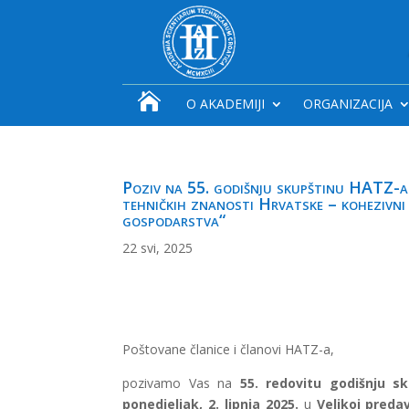

O AKADEMIJI
ORGANIZACIJA
Poziv na 55. godišnju skupštinu HATZ-a 
tehničkih znanosti Hrvatske – kohezivni 
gospodarstva“
22 svi, 2025
Poštovane članice i članovi HATZ-a,
pozivamo Vas na
55. redovitu godišnju sk
ponedjeljak, 2. lipnja 2025.
u
Velikoj preda