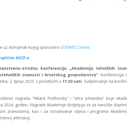
nje uz domjenak kojeg sponzorira
SDEWES Centre
.
skupštine HATZ-a
nanstveno-stručnu konferenciju „Akademija tehničkih znan
iotehničkih znanosti i hrvatskog gospodarstva“
. Konferencija 
teta, 2. lipnja 2025. s početkom u
11:30 sati
. Sudjelovanje na konfere
obitnici nagrada “Rikard Podhorsky” i “Vera Johanides” koje Akad
 za 2024. godinu. Nagrade Akademije dodjeljuju se za naročite doprin
kim znanostima, kao i za ostvarivanje ciljeva i programa Akademi
tvenoj afirmaciji.