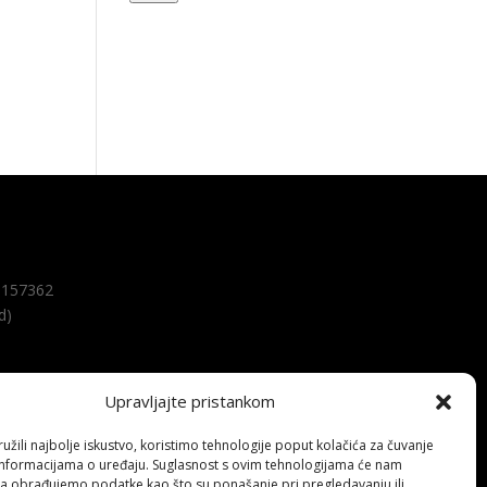
157362
d)
Upravljajte pristankom
žili najbolje iskustvo, koristimo tehnologije poput kolačića za čuvanje
up informacijama o uređaju. Suglasnost s ovim tehnologijama će nam
a obrađujemo podatke kao što su ponašanje pri pregledavanju ili