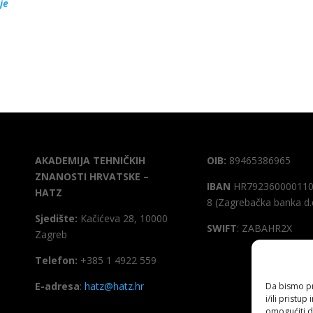
je
AKADEMIJA TEHNIČKIH
OIB:
89465386965
ZNANOSTI HRVATSKE –
IBAN
HR792360000110
HATZ
8 (Zagrebačka banka d.
Sjedište:
Kačićeva 28, 10000
SWIFT
: ZABAHR2X
Zagreb
Telefon:
+385 1 4922 559
E-adresa
:
hatz@hatz.hr
Da bismo pru
i/ili prist
omogućiti d