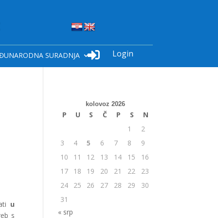
Login

ĐUNARODNA SURADNJA
kolovoz 2026
P
U
S
Č
P
S
N
1
2
3
4
5
6
7
8
9
10
11
12
13
14
15
16
17
18
19
20
21
22
23
24
25
26
27
28
29
30
31
ati
u
« srp
reb s