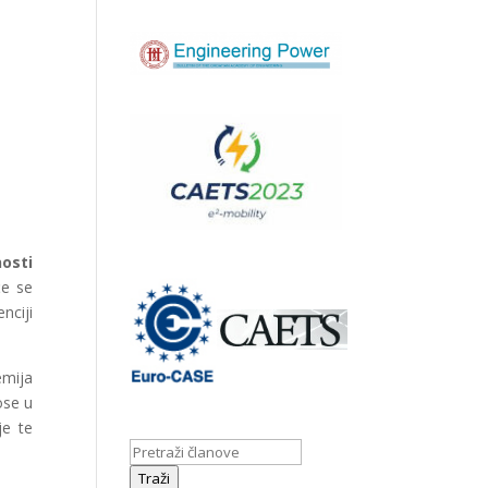
osti
će se
nciji
emija
ose u
je te
Traži