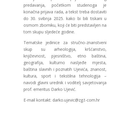
predavanja, početkom studenoga je
konačna prijava rada, a tekst treba dostaviti
do 30. svibnja 2025. kako bi bili tiskani u
osmom zborniku, koji će biti predstavljen na
tom skupu sljedeće godine.
Tematske jedinice za stručno-znanstveni
skup su arheologija, kršćanstvo,
književnost, pjesništvo, etno baština,
geografija, kulturno nasljeđe mjesta,
baština slavnih i poznatih Ujevića, znanost,
kultura, sport i tekstilna tehnologija –
navodi glavni urednik i voditelj savjetovanja
prof. emeritus Darko Ujević.
E-mail kontakt: darko.ujevic@zg.t-com.hr