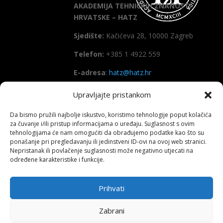
AKADEMIJA TEHNIČKIH ZNANOSTI
HRVATSKE – HATZ
Sjedište:
Kačićeva 28, 10000 Zagreb
Telefon:
+385 1 4922 559
E-adresa
:
hatz@hatz.hr
Upravljajte pristankom
OIB:
89465386965
Da bismo pružili najbolje iskustvo, koristimo tehnologije poput kolačića
IBAN
HR7923600001101573628
za čuvanje i/ili pristup informacijama o uređaju. Suglasnost s ovim
(Zagrebačka banka d.d)
tehnologijama će nam omogućiti da obrađujemo podatke kao što su
ponašanje pri pregledavanju ili jedinstveni ID-ovi na ovoj web stranici.
SWIFT
: ZABAHR2X
Nepristanak ili povlačenje suglasnosti može negativno utjecati na
određene karakteristike i funkcije.
Prihvati
Copyright All right reserved HATZ – 2026
Zabrani