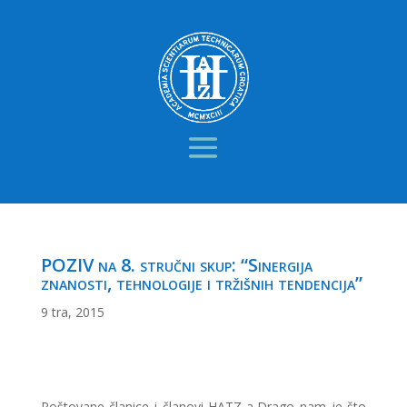
POZIV na 8. stručni skup: “Sinergija
znanosti, tehnologije i tržišnih tendencija”
9 tra, 2015
Poštovane članice i članovi HATZ-a,Drago nam je što