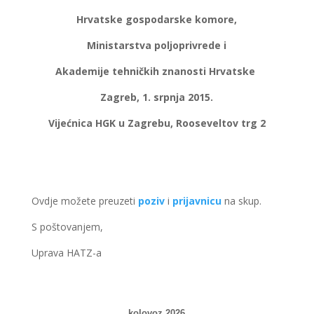
Hrvatske gospodarske komore,
Ministarstva poljoprivrede i
Akademije tehničkih znanosti Hrvatske
Zagreb, 1. srpnja 2015.
Vijećnica HGK u Zagrebu, Rooseveltov trg 2
Ovdje možete preuzeti
poziv
i
prijavnicu
na skup.
S poštovanjem,
Uprava HATZ-a
kolovoz 2026