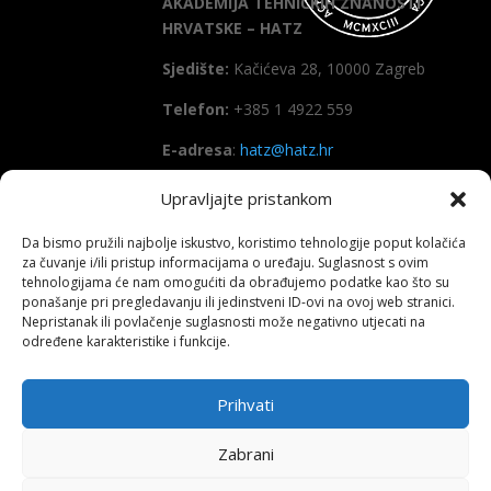
AKADEMIJA TEHNIČKIH ZNANOSTI
HRVATSKE – HATZ
Sjedište:
Kačićeva 28, 10000 Zagreb
Telefon:
+385 1 4922 559
E-adresa
:
hatz@hatz.hr
Upravljajte pristankom
OIB:
89465386965
Da bismo pružili najbolje iskustvo, koristimo tehnologije poput kolačića
IBAN
HR7923600001101573628
za čuvanje i/ili pristup informacijama o uređaju. Suglasnost s ovim
(Zagrebačka banka d.d)
tehnologijama će nam omogućiti da obrađujemo podatke kao što su
ponašanje pri pregledavanju ili jedinstveni ID-ovi na ovoj web stranici.
SWIFT
: ZABAHR2X
Nepristanak ili povlačenje suglasnosti može negativno utjecati na
određene karakteristike i funkcije.
Prihvati
Copyright All right reserved HATZ – 2026
Zabrani