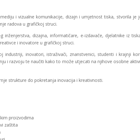
ediju i vizualne komunikacije, dizajn i umjetnost tiska, stvorila je 
nje radova u grafičkoj struci.
 inženjerstva, dizajna, informatičare, e-izdavače, djelatnike iz tisk
eativce i inovatore u grafičkoj struci.
ndustriji, inovatori, istraživači, znanstvenici, studenti i krajnji kori
nju i razvoju te naučiti kako to može utjecati na njihove osobne aktiv
rnje strukture do pokretanja inovacija i kreativnosti.
ičkim proizvodima
vi zaštita
ka
turi