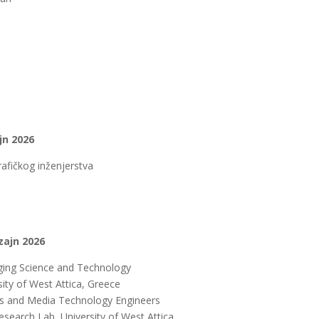
jn 2026
rafičkog inženjerstva
zajn 2026
ging Science and Technology
ity of West Attica, Greece
ts and Media Technology Engineers
earch Lab, University of West Attica