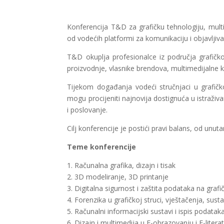
Konferencija T&D za grafičku tehnologiju, multim
od vodećih platformi za komunikaciju i objavljiva
T&D okuplja profesionalce iz područja grafičkog
proizvodnje, vlasnike brendova, multimedijalne kr
Tijekom događanja vodeći stručnjaci u grafičkoj i
mogu procijeniti najnovija dostignuća u istraživa
i poslovanje.
Cilj konferencije je postići pravi balans, od unuta
Teme konferencije
1. Računalna grafika, dizajn i tisak
2. 3D modeliranje, 3D printanje
3. Digitalna sigurnost i zaštita podataka na graf
4. Forenzika u grafičkoj struci, vještačenja, susta
5. Računalni informacijski sustavi i ispis podata
6. Dizajn i multimedija u E-obrazovanju i E-litera