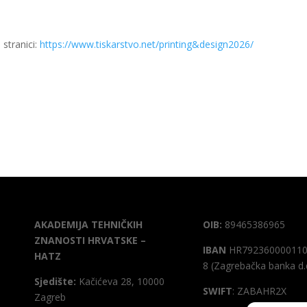
 stranici:
https://www.tiskarstvo.net/printing&design2026/
AKADEMIJA TEHNIČKIH
OIB:
89465386965
ZNANOSTI HRVATSKE –
IBAN
HR792360000110
HATZ
8 (Zagrebačka banka d.
Sjedište:
Kačićeva 28, 10000
SWIFT
: ZABAHR2X
Zagreb