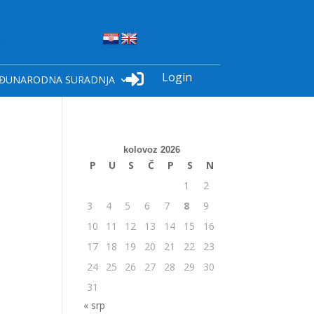
Login

ĐUNARODNA SURADNJA
kolovoz 2026
P
U
S
Č
P
S
N
1
2
3
4
5
6
7
8
9
10
11
12
13
14
15
16
17
18
19
20
21
22
23
24
25
26
27
28
29
30
31
« srp