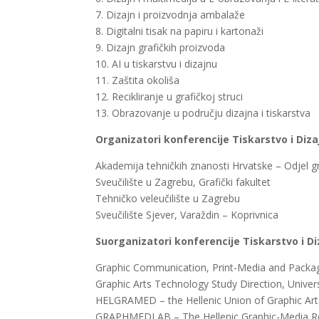
7. Dizajn i proizvodnja ambalaže
8. Digitalni tisak na papiru i kartonaži
9. Dizajn grafičkih proizvoda
10. AI u tiskarstvu i dizajnu
11. Zaštita okoliša
12. Recikliranje u grafičkoj struci
13. Obrazovanje u području dizajna i tiskarstva
Organizatori konferencije Tiskarstvo i Diza
Akademija tehničkih znanosti Hrvatske – Odjel g
Sveučilište u Zagrebu, Grafički fakultet
Tehničko veleučilište u Zagrebu
Sveučilište Sjever, Varaždin – Koprivnica
Suorganizatori konferencije Tiskarstvo i Di
Graphic Communication, Print-Media and Packa
Graphic Arts Technology Study Direction, Univers
HELGRAMED – the Hellenic Union of Graphic Ar
GRAPHMEDLAB – The Hellenic Graphic-Media Res