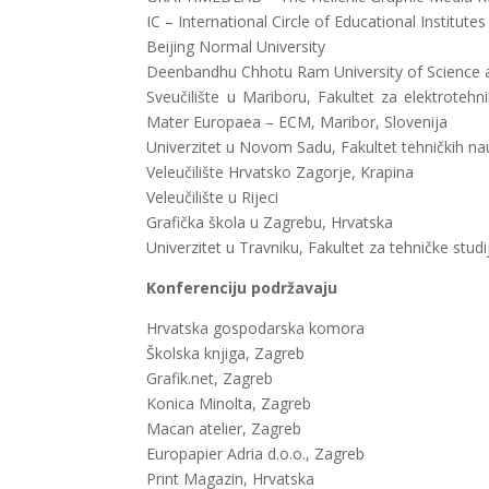
IC – International Circle of Educational Instit
Beijing Normal University
Deenbandhu Chhotu Ram University of Science a
Sveučilište u Mariboru, Fakultet za elektrotehn
Mater Europaea – ECM, Maribor, Slovenija
Univerzitet u Novom Sadu, Fakultet tehničkih nau
Veleučilište Hrvatsko Zagorje, Krapina
Veleučilište u Rijeci
Grafička škola u Zagrebu, Hrvatska
Univerzitet u Travniku, Fakultet za tehničke studi
Konferenciju podržavaju
Hrvatska gospodarska komora
Školska knjiga, Zagreb
Grafik.net, Zagreb
Konica Minolta, Zagreb
Macan atelier, Zagreb
Europapier Adria d.o.o., Zagreb
Print Magazin, Hrvatska