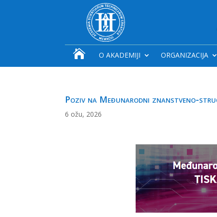

O AKADEMIJI
ORGANIZACIJA
Poziv na Međunarodni znanstveno-str
6 ožu, 2026