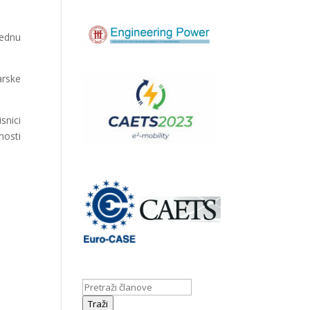
jednu
arske
snici
nosti
Traži