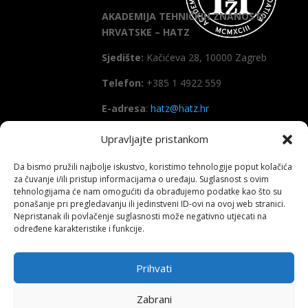
AKADEMIJA TEHNIČKIH ZNANOSTI
HRVATSKE – HATZ
Sjedište:
Kačićeva 28, 10000 Zagreb
Telefon:
+385 1 4922 559
E-adresa
:
hatz@hatz.hr
Upravljajte pristankom
OIB:
89465386965
Da bismo pružili najbolje iskustvo, koristimo tehnologije poput kolačića
IBAN
HR7923600001101573628
za čuvanje i/ili pristup informacijama o uređaju. Suglasnost s ovim
(Zagrebačka banka d.d)
tehnologijama će nam omogućiti da obrađujemo podatke kao što su
ponašanje pri pregledavanju ili jedinstveni ID-ovi na ovoj web stranici.
SWIFT
: ZABAHR2X
Nepristanak ili povlačenje suglasnosti može negativno utjecati na
određene karakteristike i funkcije.
Prihvati
Copyright All right reserved HATZ – 2026
Zabrani