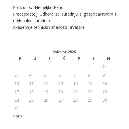
Prof. dr. sc. Nedjeljko Perić
Predsjedatelj Odbora za suradnju s gospodarstvom i
regionalnu suradnju
Akademije tehničkih znanosti Hrvatske
kolovoz 2026
P
U
S
Č
P
S
N
1
2
3
4
5
6
7
8
9
10
11
12
13
14
15
16
17
18
19
20
21
22
23
24
25
26
27
28
29
30
31
« srp