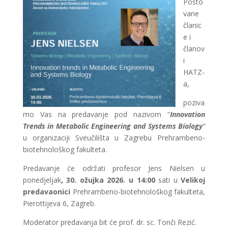
Pošto
vane
članic
e i
članov
i
HATZ-
a,
poziva
mo Vas na predavanje pod nazivom “
Innovation
Trends in Metabolic Engineering and Systems Biology
“
u organizaciji Sveučilišta u Zagrebu Prehrambeno-
biotehnološkog fakulteta.
Predavanje će održati profesor Jens Nielsen u
ponedjeljak
, 30. ožujka 2026. u 14:00
sati u
Velikoj
predavaonici
Prehrambeno-biotehnološkog fakulteta,
Pierottijeva 6, Zagreb.
Moderator predavanja bit će prof. dr. sc. Tonči Rezić.