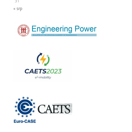
31
« srp