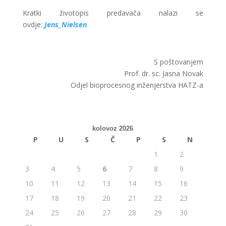
Kratki životopis predavača nalazi se
ovdje:
Jens_Nielsen
S poštovanjem
Prof. dr. sc. Jasna Novak
Odjel bioprocesnog inženjerstva HATZ-a
kolovoz 2026
P
U
S
Č
P
S
N
1
2
3
4
5
6
7
8
9
10
11
12
13
14
15
16
17
18
19
20
21
22
23
24
25
26
27
28
29
30