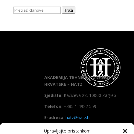
Traži
AKADEMIJA TEHNIČKIH ZNANOSTI
HRVATSKE – HATZ
Sjedište:
Kačićeva 28, 10000 Zagreb
Telefon:
+385 1 4922 559
E-adresa
:
hatz@hatz.hr
Upravljajte pristankom
OIB:
89465386965