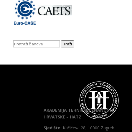
Traži
AKADEMIJA TEHNIČKIH ZNANOSTI
HRVATSKE – HATZ
Sjedište:
Kačićeva 28, 10000 Zagreb