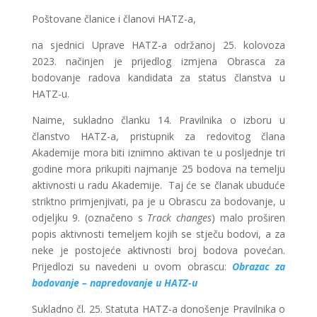
Poštovane članice i članovi HATZ-a,
na sjednici Uprave HATZ-a održanoj 25. kolovoza
2023. načinjen je prijedlog izmjena Obrasca za
bodovanje radova kandidata za status članstva u
HATZ-u.
Naime, sukladno članku 14. Pravilnika o izboru u
članstvo HATZ-a, pristupnik za redovitog člana
Akademije mora biti iznimno aktivan te u posljednje tri
godine mora prikupiti najmanje 25 bodova na temelju
aktivnosti u radu Akademije. Taj će se članak ubuduće
striktno primjenjivati, pa je u Obrascu za bodovanje, u
odjeljku 9. (označeno s
Track changes
) malo proširen
popis aktivnosti temeljem kojih se stječu bodovi, a za
neke je postojeće aktivnosti broj bodova povećan.
Prijedlozi su navedeni u ovom obrascu:
Obrazac za
bodovanje – napredovanje u HATZ-u
Sukladno čl. 25. Statuta HATZ-a donošenje Pravilnika o