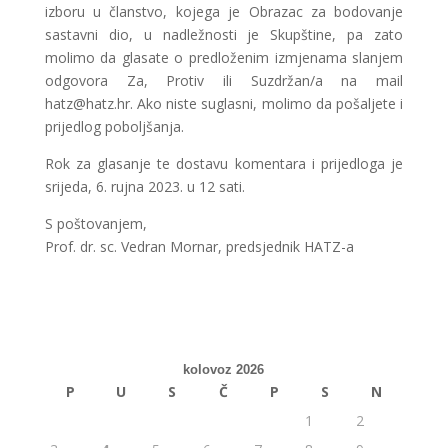
izboru u članstvo, kojega je Obrazac za bodovanje
sastavni dio, u nadležnosti je Skupštine, pa zato
molimo da glasate o predloženim izmjenama slanjem
odgovora Za, Protiv ili Suzdržan/a na mail
hatz@hatz.hr. Ako niste suglasni, molimo da pošaljete i
prijedlog poboljšanja.
Rok za glasanje te dostavu komentara i prijedloga je
srijeda, 6. rujna 2023. u 12 sati.
S poštovanjem,
Prof. dr. sc. Vedran Mornar, predsjednik HATZ-a
kolovoz 2026
P
U
S
Č
P
S
N
1
2