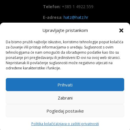
Telefon:
+385 1 4922 559
E-adresa
:
hatz@hatz.hr
Upravljajte pristankom
OIB:
89465386965
Da bismo pružili najbolje iskustvo, koristimo tehnologije poput kolačića
IBAN
HR7923600001101573628
za čuvanje i/ili pristup informacijama o uređaju. Suglasnost s ovim
(Zagrebačka banka d.d)
tehnologijama će nam omogućiti da obrađujemo podatke kao što su
ponašanje pri pregledavanju ili jedinstveni ID-ovi na ovoj web stranici.
SWIFT
: ZABAHR2X
Nepristanak ili povlačenje suglasnosti može negativno utjecati na
određene karakteristike i funkcije.
Prihvati
Copyright All right reserved HATZ – 2026
Zabrani
Pogledaj postavke
Politika kolačića
Izjava o zaštiti privatnosti