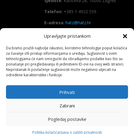
Sjedište:
Kačićeva 28, 10000 Zagreb
Telefon:
+385 1 4922 559
E-adresa
:
hatz@hatz.hr
Upravljajte pristankom
OIB:
89465386965
Da bismo pružili najbolje iskustvo, koristimo tehnologije poput kolačića
IBAN
HR7923600001101573628
za čuvanje i/ili pristup informacijama o uređaju. Suglasnost s ovim
(Zagrebačka banka d.d)
tehnologijama će nam omogućiti da obrađujemo podatke kao što su
ponašanje pri pregledavanju ili jedinstveni ID-ovi na ovoj web stranici.
SWIFT
: ZABAHR2X
Nepristanak ili povlačenje suglasnosti može negativno utjecati na
određene karakteristike i funkcije.
Prihvati
Copyright All right reserved HATZ – 2026
Zabrani
Pogledaj postavke
Politika kolačića
Izjava o zaštiti privatnosti