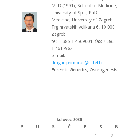
M. D (1991), School of Medicine,
University of Split, PhD.
Medicine, University of Zagreb
Trg hrvatskih velikana 6, 10 000
Zagreb
tel: + 385 1 4569001, fax: + 385
1 4617962
e-mail:
dragan.primorac@st.tel.hr
Forensic Genetics, Osteogenesis
kolovoz 2026
P
U
S
Č
P
S
N
1
2