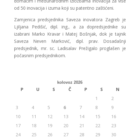
domaćim i međunarodnim izložbama inovacija za više
od 50 inovacija i izuma koji su patentno zaštićeni.
Zamjenica predsjednika Saveza inovatora Zagreb je
Ljiljana Pedišić, dipl. ing., a za dopredsjednike su
izabrani Marko Kravar i Matej Bošnjak, dok je tajnik
Saveza Neven Marković, dipl. prav. Dosadašnji
predsjednik, mr. sc. Ladisalav Prežigalo proglašen je
počasnim predsjednikom.
kolovoz 2026
P
U
S
Č
P
S
N
1
2
3
4
5
6
7
8
9
10
11
12
13
14
15
16
17
18
19
20
21
22
23
24
25
26
27
28
29
30