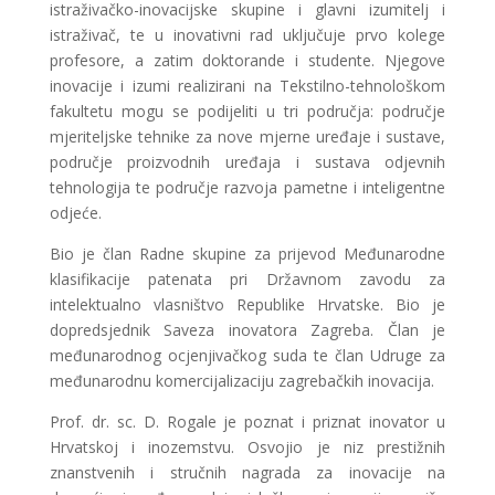
istraživačko-inovacijske skupine i glavni izumitelj i
istraživač, te u inovativni rad uključuje prvo kolege
profesore, a zatim doktorande i studente. Njegove
inovacije i izumi realizirani na Tekstilno-tehnološkom
fakultetu mogu se podijeliti u tri područja: područje
mjeriteljske tehnike za nove mjerne uređaje i sustave,
područje proizvodnih uređaja i sustava odjevnih
tehnologija te područje razvoja pametne i inteligentne
odjeće.
Bio je član Radne skupine za prijevod Međunarodne
klasifikacije patenata pri Državnom zavodu za
intelektualno vlasništvo Republike Hrvatske. Bio je
dopredsjednik Saveza inovatora Zagreba. Član je
međunarodnog ocjenjivačkog suda te član Udruge za
međunarodnu komercijalizaciju zagrebačkih inovacija.
Prof. dr. sc. D. Rogale je poznat i priznat inovator u
Hrvatskoj i inozemstvu. Osvojio je niz prestižnih
znanstvenih i stručnih nagrada za inovacije na