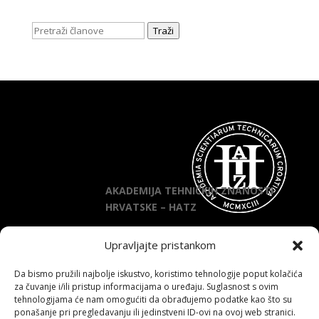
Traži
AKADEMIJA TEHNIČKIH ZNANOSTI
HRVATSKE – HATZ
Sjedište:
Kačićeva 28, 10000 Zagreb
Upravljajte pristankom
Telefon:
+385 1 4922 559
Da bismo pružili najbolje iskustvo, koristimo tehnologije poput kolačića
E-adresa
:
hatz@hatz.hr
za čuvanje i/ili pristup informacijama o uređaju. Suglasnost s ovim
tehnologijama će nam omogućiti da obrađujemo podatke kao što su
ponašanje pri pregledavanju ili jedinstveni ID-ovi na ovoj web stranici.