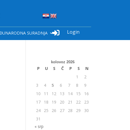
Login

ĐUNARODNA SURADNJA
kolovoz 2026
P
U
S
Č
P
S
N
1
2
3
4
5
6
7
8
9
10
11
12
13
14
15
16
17
18
19
20
21
22
23
24
25
26
27
28
29
30
31
« srp