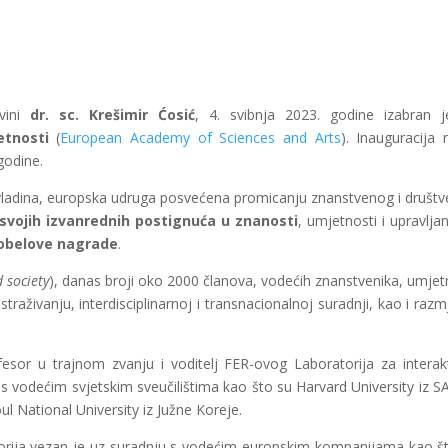
ovini
dr. sc. Krešimir Ćosić
, 4. svibnja 2023. godine izabran 
etnosti
(
European Academy of Sciences and Arts
). Inauguracija 
godine.
evladina, europska udruga posvećena promicanju znanstvenog i društ
svojih izvanrednih postignuća u znanosti
, umjetnosti i upravljan
Nobelove nagrade
.
 society
), danas broji oko 2000 članova, vodećih znanstvenika, umjetn
traživanju, interdisciplinarnoj i transnacionalnoj suradnji, kao i razmj
ofesor u trajnom zvanju i voditelj FER-ovog Laboratorija za interak
 s vodećim svjetskim sveučilištima kao što su Harvard University iz S
ul National University iz Južne Koreje.
atorija vezan je uz suradnju s vodećim europskim kompanijama kao š