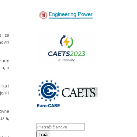
je za
novih
venog
ju, a
ika i
eni i
tivne
AD-a,
Traži
to su