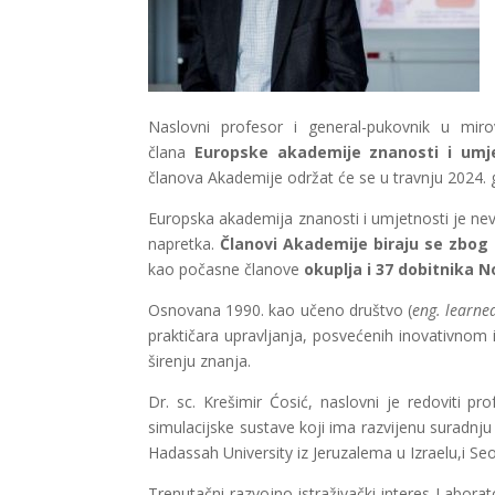
Naslovni profesor i general-pukovnik u mir
člana
Europske akademije znanosti i umj
članova Akademije održat će se u travnju 2024. 
Europska akademija znanosti i umjetnosti je n
napretka.
Članovi Akademije biraju se zbog 
kao počasne članove
okuplja i 37 dobitnika 
Osnovana 1990. kao učeno društvo (
eng. learned
praktičara upravljanja, posvećenih inovativnom is
širenju znanja.
Dr. sc. Krešimir Ćosić, naslovni je redoviti pr
simulacijske sustave koji ima razvijenu suradnju
Hadassah University iz Jeruzalema u Izraelu,i Seo
Trenutačni razvojno-istraživački interes Labor