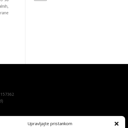
lnih,
trane
157362
d)
Upravljajte pristankom