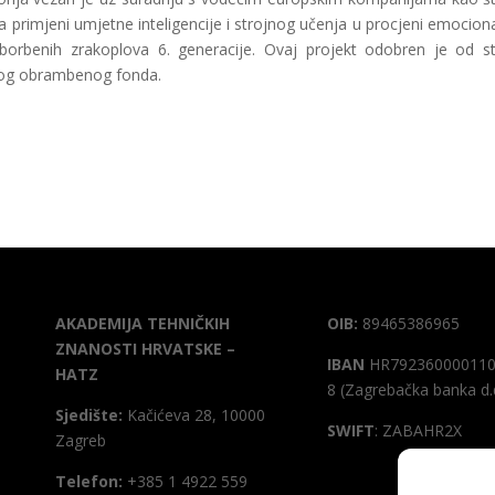
a primjeni umjetne inteligencije i strojnog učenja u procjeni emociona
ota borbenih zrakoplova 6. generacije. Ovaj projekt odobren je od s
skog obrambenog fonda.
AKADEMIJA TEHNIČKIH
OIB:
89465386965
ZNANOSTI HRVATSKE –
IBAN
HR792360000110
HATZ
8 (Zagrebačka banka d.
Sjedište:
Kačićeva 28, 10000
SWIFT
: ZABAHR2X
Zagreb
Telefon:
+385 1 4922 559