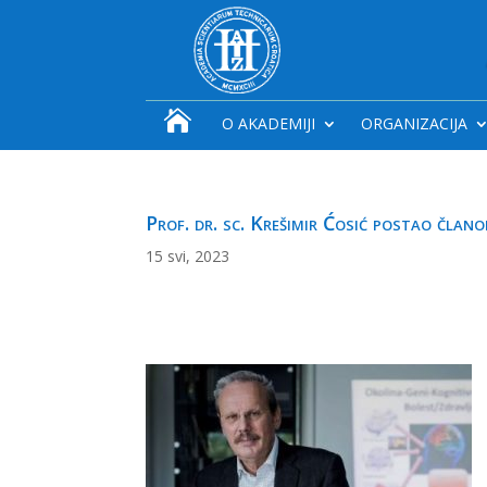

O AKADEMIJI
ORGANIZACIJA
Prof. dr. sc. Krešimir Ćosić postao član
15 svi, 2023