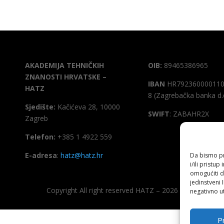
AKADEMIJA TEHNIČKIH
OIB:
89465386965
ZNANOSTI HRVATSKE –
IBAN
HR792360000110
HATZ
8 (Zagrebačka banka d.
Sjedište:
Kačićeva 28, 10000
SWIFT
: ZABAHR2X
Zagreb
Telefon:
+385 1 4922 559
E-adresa
:
hatz@hatz.hr
Da bismo pru
i/ili prist
omogućiti d
jedinstveni 
Copyright All right reserved HATZ – 2026
negativno ut
Pr