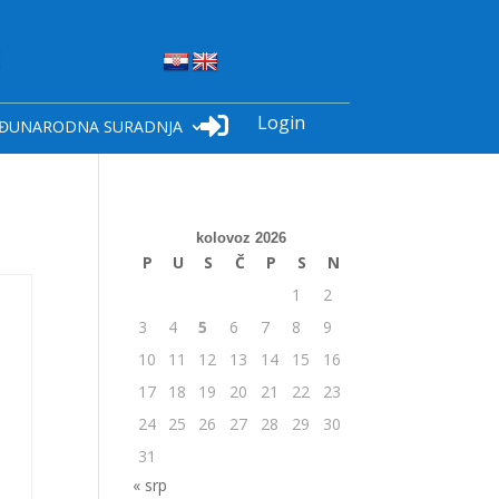
Login

ĐUNARODNA SURADNJA
kolovoz 2026
P
U
S
Č
P
S
N
1
2
3
4
5
6
7
8
9
10
11
12
13
14
15
16
17
18
19
20
21
22
23
24
25
26
27
28
29
30
31
« srp