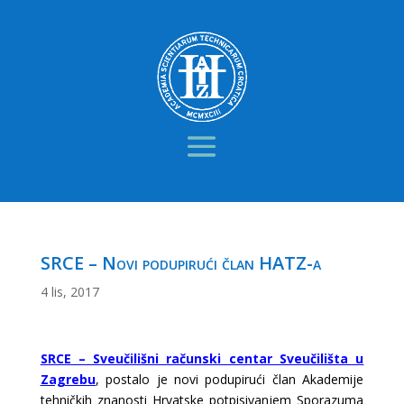
SRCE – Novi podupirući član HATZ-a
4 lis, 2017
SRCE – Sveučilišni računski centar Sveučilišta u
Zagrebu
, postalo je novi podupirući član Akademije
tehničkih znanosti Hrvatske potpisivanjem Sporazuma