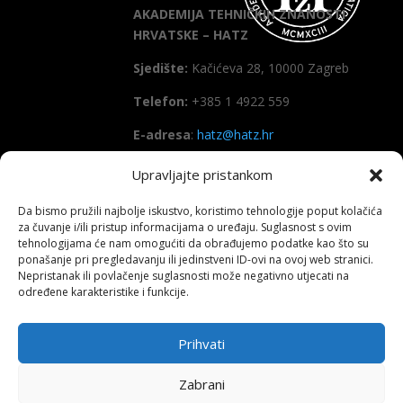
AKADEMIJA TEHNIČKIH ZNANOSTI
HRVATSKE – HATZ
Sjedište:
Kačićeva 28, 10000 Zagreb
Telefon:
+385 1 4922 559
E-adresa
:
hatz@hatz.hr
Upravljajte pristankom
OIB:
89465386965
Da bismo pružili najbolje iskustvo, koristimo tehnologije poput kolačića
IBAN
HR7923600001101573628
za čuvanje i/ili pristup informacijama o uređaju. Suglasnost s ovim
(Zagrebačka banka d.d)
tehnologijama će nam omogućiti da obrađujemo podatke kao što su
ponašanje pri pregledavanju ili jedinstveni ID-ovi na ovoj web stranici.
SWIFT
: ZABAHR2X
Nepristanak ili povlačenje suglasnosti može negativno utjecati na
određene karakteristike i funkcije.
Prihvati
Copyright All right reserved HATZ – 2026
Zabrani