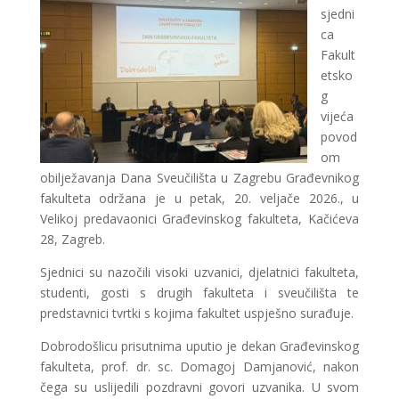
sjedni
ca
Fakult
etsko
g
vijeća
povod
om
obilježavanja Dana
Sveučilišta u Zagrebu
Građevnikog
fakulteta održana je u petak, 20. veljače 2026., u
Velikoj predavaonici Građevinskog fakulteta, Kačićeva
28, Zagreb.
Sjednici su nazočili visoki uzvanici, djelatnici fakulteta,
studenti, gosti s drugih fakulteta i sveučilišta te
predstavnici tvrtki s kojima fakultet uspješno surađuje.
Dobrodošlicu prisutnima uputio je dekan Građevinskog
fakulteta, prof. dr. sc.
Domagoj Damjanović
, nakon
čega su uslijedili pozdravni govori uzvanika. U svom