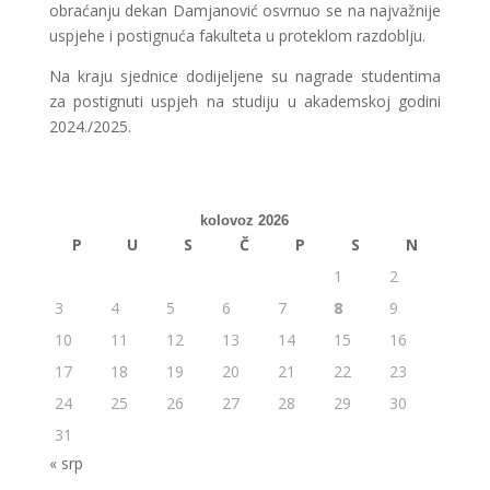
obraćanju dekan Damjanović osvrnuo se na najvažnije
uspjehe i postignuća fakulteta u proteklom razdoblju.
Na kraju sjednice dodijeljene su nagrade studentima
za postignuti uspjeh na studiju u akademskoj godini
2024./2025.
kolovoz 2026
P
U
S
Č
P
S
N
1
2
3
4
5
6
7
8
9
10
11
12
13
14
15
16
17
18
19
20
21
22
23
24
25
26
27
28
29
30
31
« srp