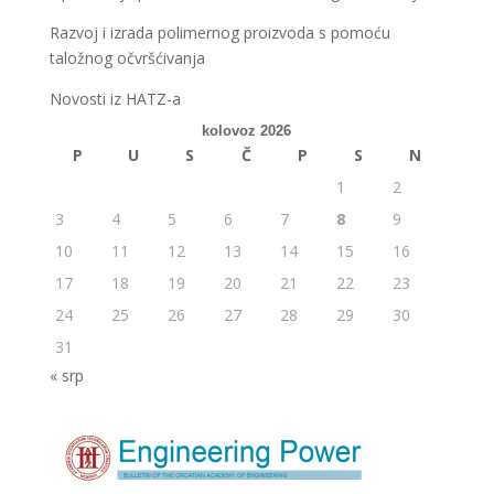
Razvoj i izrada polimernog proizvoda s pomoću
taložnog očvršćivanja
Novosti iz HATZ-a
kolovoz 2026
P
U
S
Č
P
S
N
1
2
3
4
5
6
7
8
9
10
11
12
13
14
15
16
17
18
19
20
21
22
23
24
25
26
27
28
29
30
31
« srp