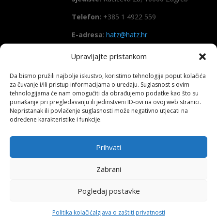
Telefon:
+385 1 4922 559
E-adresa
:
hatz@hatz.hr
Upravljajte pristankom
OIB:
89465386965
Da bismo pružili najbolje iskustvo, koristimo tehnologije poput kolačića
IBAN
HR7923600001101573628
za čuvanje i/ili pristup informacijama o uređaju. Suglasnost s ovim
(Zagrebačka banka d.d)
tehnologijama će nam omogućiti da obrađujemo podatke kao što su
ponašanje pri pregledavanju ili jedinstveni ID-ovi na ovoj web stranici.
SWIFT
: ZABAHR2X
Nepristanak ili povlačenje suglasnosti može negativno utjecati na
određene karakteristike i funkcije.
Prihvati
Copyright All right reserved HATZ – 2026
Zabrani
Pogledaj postavke
Politika kolačića
Izjava o zaštiti privatnosti