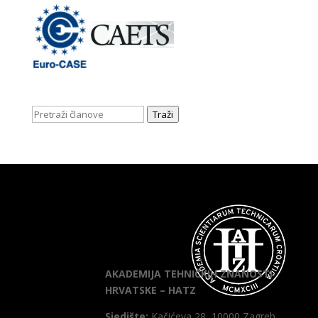
Traži
AKADEMIJA TEHNIČKIH ZNANOSTI
HRVATSKE – HATZ
Sjedište:
Kačićeva 28, 10000 Zagreb