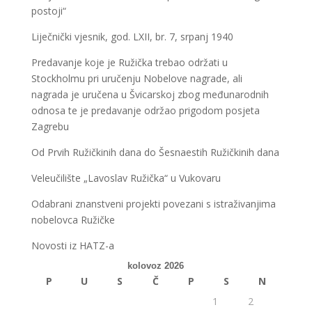
postoji“
Liječnički vjesnik, god. LXII, br. 7, srpanj 1940
Predavanje koje je Ružička trebao održati u
Stockholmu pri uručenju Nobelove nagrade, ali
nagrada je uručena u Švicarskoj zbog međunarodnih
odnosa te je predavanje održao prigodom posjeta
Zagrebu
Od Prvih Ružičkinih dana do Šesnaestih Ružičkinih dana
Veleučilište „Lavoslav Ružička“ u Vukovaru
Odabrani znanstveni projekti povezani s istraživanjima
nobelovca Ružičke
Novosti iz HATZ-a
kolovoz 2026
P
U
S
Č
P
S
N
1
2