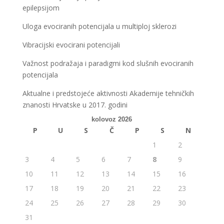
epilepsijom
Uloga evociranih potencijala u multiploj sklerozi
Vibracijski evocirani potencijali
Važnost podražaja i paradigmi kod slušnih evociranih
potencijala
Aktualne i predstojeće aktivnosti Akademije tehničkih
znanosti Hrvatske u 2017. godini
kolovoz 2026
P
U
S
Č
P
S
N
1
2
3
4
5
6
7
8
9
10
11
12
13
14
15
16
17
18
19
20
21
22
23
24
25
26
27
28
29
30
31