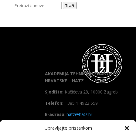
Traži
AKADEMIJA TEHNIČKIH ZNANOSTI
HRVATSKE – HATZ
Sjedište:
Kačićeva 28, 10000 Zagreb
Telefon:
+385 1 4922 559
E-adresa
:
hatz@hatz.hr
Upravljajte pristankom
OIB:
89465386965