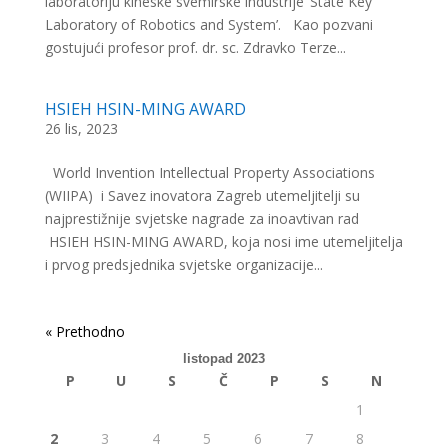
laboratoriju kineske svemirske industrije ‘State Key
Laboratory of Robotics and System’. Kao pozvani
gostujući profesor prof. dr. sc. Zdravko Terze...
HSIEH HSIN-MING AWARD
26 lis, 2023
World Invention Intellectual Property Associations
(WIIPA) i Savez inovatora Zagreb utemeljitelji su
najprestižnije svjetske nagrade za inoavtivan rad
HSIEH HSIN-MING AWARD, koja nosi ime utemeljitelja
i prvog predsjednika svjetske organizacije...
« Older Entries
listopad 2023
P
U
S
Č
P
S
N
1
2
3
4
5
6
7
8