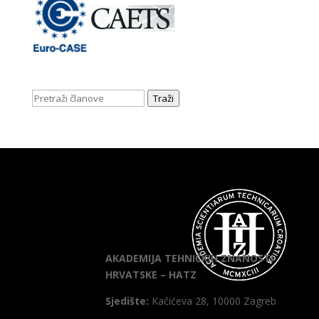
Traži
AKADEMIJA TEHNIČKIH ZNANOSTI
HRVATSKE – HATZ
Sjedište:
Kačićeva 28, 10000 Zagreb