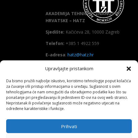
AKADEMIJA TEHNIČKIH ZNANOSTI
HRVATSKE – HATZ
Sjedište:
Kačićeva 28, 10000 Zagreb
Telefon:
+385 1 4922 559
E-adresa
:
hatz@hatz.hr
Upravljajte pristankom
OIB:
89465386965
Da bismo pružili najbolje iskustvo, koristimo tehnologije poput kolačića
IBAN
HR7923600001101573628
za čuvanje i/ili pristup informacijama o uređaju. Suglasnost s ovim
(Zagrebačka banka d.d)
tehnologijama će nam omogućiti da obrađujemo podatke kao što su
ponašanje pri pregledavanju ili jedinstveni ID-ovi na ovoj web stranici.
SWIFT
: ZABAHR2X
Nepristanak ili povlačenje suglasnosti može negativno utjecati na
određene karakteristike i funkcije.
Prihvati
Copyright All right reserved HATZ – 2026