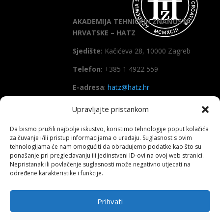
AKADEMIJA TEHNIČKIH ZNANOSTI
HRVATSKE – HATZ
Sjedište:
Kačićeva 28, 10000 Zagreb
Telefon:
+385 1 4922 559
E-adresa
:
hatz@hatz.hr
Upravljajte pristankom
OIB:
89465386965
Da bismo pružili najbolje iskustvo, koristimo tehnologije poput kolačića
IBAN
HR7923600001101573628
za čuvanje i/ili pristup informacijama o uređaju. Suglasnost s ovim
(Zagrebačka banka d.d)
tehnologijama će nam omogućiti da obrađujemo podatke kao što su
ponašanje pri pregledavanju ili jedinstveni ID-ovi na ovoj web stranici.
SWIFT
: ZABAHR2X
Nepristanak ili povlačenje suglasnosti može negativno utjecati na
određene karakteristike i funkcije.
Prihvati
Copyright All right reserved HATZ – 2026