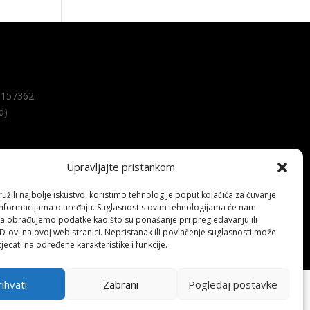
157362
d)
Upravljajte pristankom
žili najbolje iskustvo, koristimo tehnologije poput kolačića za čuvanje
up informacijama o uređaju. Suglasnost s ovim tehnologijama će nam
a obrađujemo podatke kao što su ponašanje pri pregledavanju ili
ID-ovi na ovoj web stranici. Nepristanak ili povlačenje suglasnosti može
jecati na određene karakteristike i funkcije.
ihvati
Zabrani
Pogledaj postavke