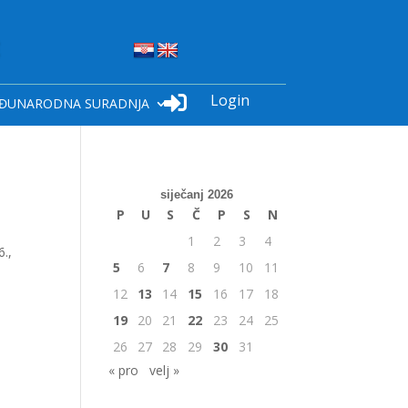
Login

ĐUNARODNA SURADNJA
siječanj 2026
P
U
S
Č
P
S
N
1
2
3
4
.,
5
6
7
8
9
10
11
12
13
14
15
16
17
18
19
20
21
22
23
24
25
26
27
28
29
30
31
« pro
velj »