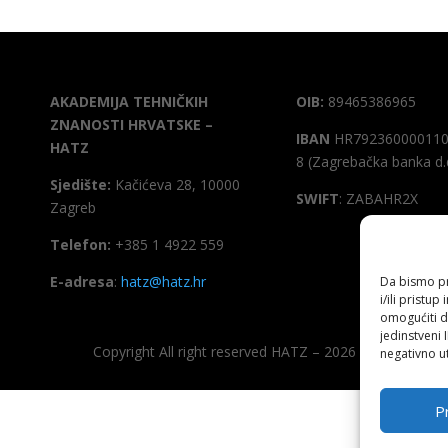
AKADEMIJA TEHNIČKIH
OIB:
89465386965
ZNANOSTI HRVATSKE –
IBAN
HR792360000110
HATZ
8 (Zagrebačka banka d.
Sjedište:
Kačićeva 28, 10000
SWIFT
: ZABAHR2X
Zagreb
Telefon:
+385 1 4922 559
E-adresa
:
hatz@hatz.hr
Da bismo pru
i/ili prist
omogućiti d
jedinstveni 
Copyright All right reserved HATZ – 2026
negativno ut
Pr