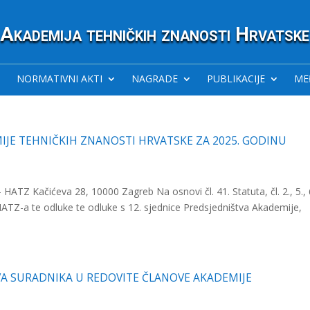
Akademija tehničkih znanosti Hrvatske
NORMATIVNI AKTI
NAGRADE
PUBLIKACIJE
ME
IJE TEHNIČKIH ZNANOSTI HRVATSKE ZA 2025. GODINU
Kačićeva 28, 10000 Zagreb Na osnovi čl. 41. Statuta, čl. 2., 5., 6
a HATZ-a te odluke te odluke s 12. sjednice Predsjedništva Akademije,
VA SURADNIKA U REDOVITE ČLANOVE AKADEMIJE