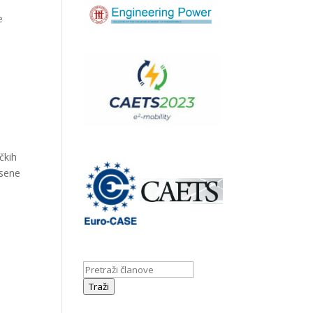
e
čkih
esene
Traži